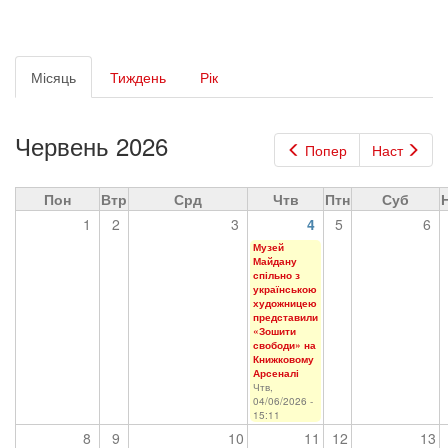
Первинні
Місяць
(активна
Тиждень
Рік
вкладки
вкладка)
Червень 2026
Попер
Наст
Пон
Втр
Срд
Чтв
Птн
Суб
1
2
3
4
5
6
Музей
Майдану
спільно з
українською
художницею
представили
«Зошити
свободи» на
Книжковому
Арсеналі
Чтв,
04/06/2026 -
15:11
8
9
10
11
12
13