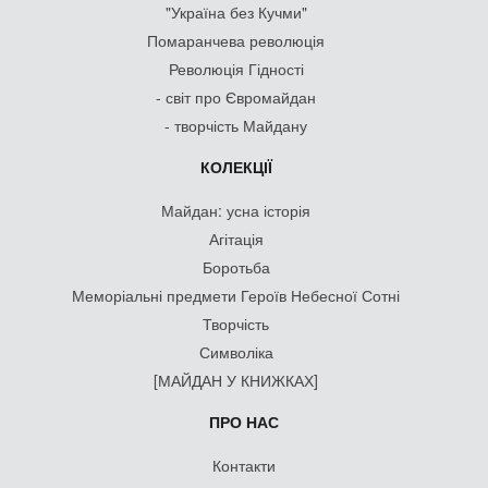
"Україна без Кучми"
Помаранчева революція
Революція Гідності
- світ про Євромайдан
- творчість Майдану
КОЛЕКЦІЇ
Майдан: усна історія
Агітація
Боротьба
Меморіальні предмети Героїв Небесної Сотні
Творчість
Символіка
[МАЙДАН У КНИЖКАХ]
ПРО НАС
Контакти