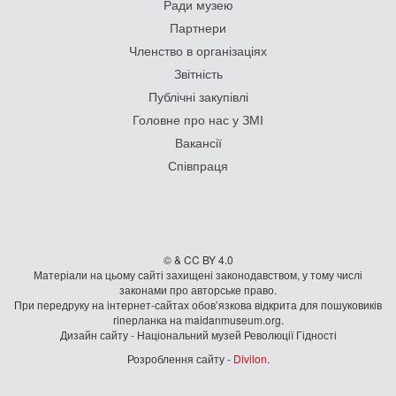
Ради музею
Партнери
Членство в організаціях
Звітність
Публічні закупівлі
Головне про нас у ЗМІ
Вакансії
Співпраця
© & CC BY 4.0
Матеріали на цьому сайті захищені законодавством, у тому числі
законами про авторське право.
При передруку на iнтернет-сайтах обов’язкова відкрита для пошуковиків
гiперланка на maidanmuseum.org.
Дизайн сайту - Національний музей Революції Гідності
Розроблення сайту -
Divilon
.