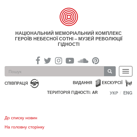
Перейти
до
основного
матеріалу
НАЦІОНАЛЬНИЙ МЕМОРІАЛЬНИЙ КОМПЛЕКС
ГЕРОЇВ НЕБЕСНОЇ СОТНІ – МУЗЕЙ РЕВОЛЮЦІЇ
ГІДНОСТІ
Пошукова
Toggl
форма
navig
Пошук
ВИДАННЯ
ЕКСКУРСІЇ
СПІВПРАЦЯ
ТЕРИТОРІЯ ГІДНОСТІ: AR
УКР
ENG
До списку новин
На головну сторінку