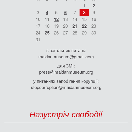
1
2
3
4
5
6
7
8
9
10
11
12
13
14
15
16
17
18
19
20
21
22
23
24
25
26
27
28
29
30
31
із загальних питань:
maidanmuseum@gmail.com
для ЗМІ:
press@maidanmuseum.org
у питаннях запобігання корупції:
stopcorruption@maidanmuseum.org
Назустріч свободі!