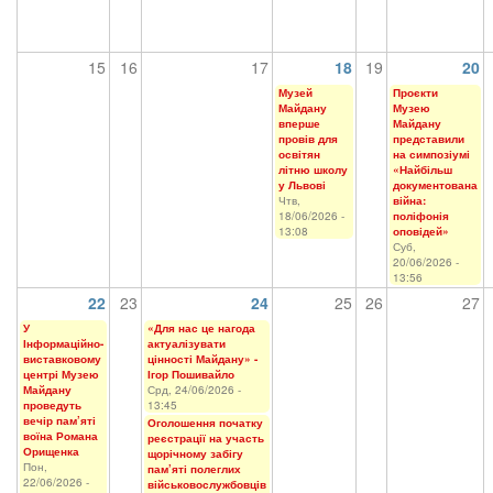
15
16
17
18
19
20
Музей
Проєкти
Майдану
Музею
вперше
Майдану
провів для
представили
освітян
на симпозіумі
літню школу
«Найбільш
у Львові
документована
Чтв,
війна:
18/06/2026 -
поліфонія
13:08
оповідей»
Суб,
20/06/2026 -
13:56
22
23
24
25
26
27
У
«Для нас це нагода
Інформаційно-
актуалізувати
виставковому
цінності Майдану» -
центрі Музею
Ігор Пошивайло
Майдану
Срд, 24/06/2026 -
проведуть
13:45
вечір пам’яті
Оголошення початку
воїна Романа
реєстрації на участь
Орищенка
щорічному забігу
Пон,
пам’яті полеглих
22/06/2026 -
військовослужбовців