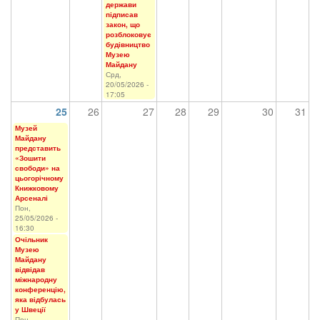
держави
підписав
закон, що
розблоковує
будівництво
Музею
Майдану
Срд,
20/05/2026 -
17:05
25
26
27
28
29
30
31
Музей
Майдану
представить
«Зошити
свободи» на
цьогорічному
Книжковому
Арсеналі
Пон,
25/05/2026 -
16:30
Очільник
Музею
Майдану
відвідав
міжнародну
конференцію,
яка відбулась
у Швеції
Пон,