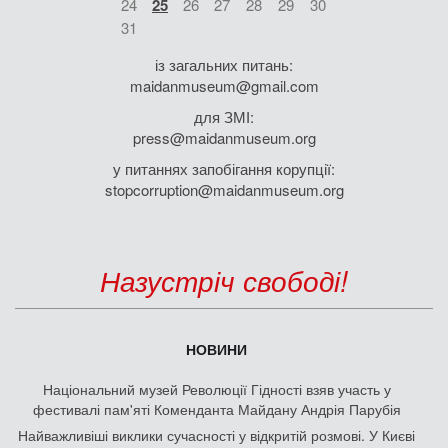
24
25
26
27
28
29
30
31
із загальних питань:
maidanmuseum@gmail.com
для ЗМІ:
press@maidanmuseum.org
у питаннях запобігання корупції:
stopcorruption@maidanmuseum.org
Назустріч свободі!
НОВИНИ
Національний музей Революції Гідності взяв участь у
фестивалі пам'яті Коменданта Майдану Андрія Парубія
Найважливіші виклики сучасності у відкритій розмові. У Києві