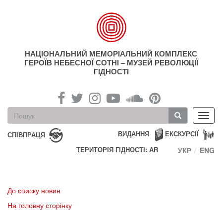
Перейти
до
основного
матеріалу
НАЦІОНАЛЬНИЙ МЕМОРІАЛЬНИЙ КОМПЛЕКС
ГЕРОЇВ НЕБЕСНОЇ СОТНІ – МУЗЕЙ РЕВОЛЮЦІЇ
ГІДНОСТІ
Пошукова
Toggl
форма
navig
Пошук
ВИДАННЯ
ЕКСКУРСІЇ
СПІВПРАЦЯ
ТЕРИТОРІЯ ГІДНОСТІ: AR
УКР
ENG
До списку новин
На головну сторінку