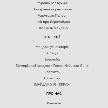
"Україна без Кучми"
Помаранчева революція
Революція Гідності
- світ про Євромайдан
- творчість Майдану
КОЛЕКЦІЇ
Майдан: усна історія
Агітація
Боротьба
Меморіальні предмети Героїв Небесної Сотні
Творчість
Символіка
[МАЙДАН У КНИЖКАХ]
ПРО НАС
Контакти