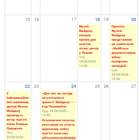
15
16
17
18
19
20
Музей
Проєкти
Майдану
Музею
вперше
Майдану
провів для
представили
освітян
на симпозіумі
літню школу
«Найбільш
у Львові
документована
Чтв,
війна:
18/06/2026 -
поліфонія
13:08
оповідей»
Суб,
20/06/2026 -
13:56
22
23
24
25
26
27
У
«Для нас це нагода
Інформаційно-
актуалізувати
виставковому
цінності Майдану» -
центрі Музею
Ігор Пошивайло
Майдану
Срд, 24/06/2026 -
проведуть
13:45
вечір пам’яті
Оголошення початку
воїна Романа
реєстрації на участь
Орищенка
щорічному забігу
Пон,
пам’яті полеглих
22/06/2026 -
військовослужбовців