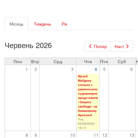
Первинні
Місяць
(активна
Тиждень
Рік
вкладки
вкладка)
Червень 2026
Попер
Наст
Пон
Втр
Срд
Чтв
Птн
Суб
1
2
3
4
5
6
Музей
Майдану
спільно з
українською
художницею
представили
«Зошити
свободи» на
Книжковому
Арсеналі
Чтв,
04/06/2026 -
15:11
8
9
10
11
12
13