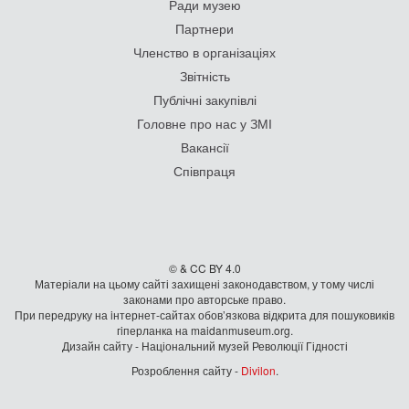
Ради музею
Партнери
Членство в організаціях
Звітність
Публічні закупівлі
Головне про нас у ЗМІ
Вакансії
Співпраця
© & CC BY 4.0
Матеріали на цьому сайті захищені законодавством, у тому числі
законами про авторське право.
При передруку на iнтернет-сайтах обов’язкова відкрита для пошуковиків
гiперланка на maidanmuseum.org.
Дизайн сайту - Національний музей Революції Гідності
Розроблення сайту -
Divilon
.