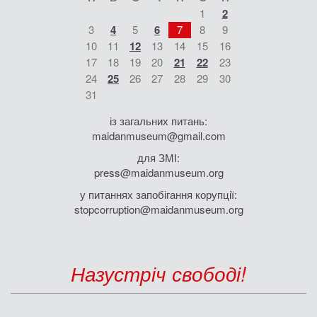
1
2
3
4
5
6
7
8
9
10
11
12
13
14
15
16
17
18
19
20
21
22
23
24
25
26
27
28
29
30
31
із загальних питань:
maidanmuseum@gmail.com
для ЗМІ:
press@maidanmuseum.org
у питаннях запобігання корупції:
stopcorruption@maidanmuseum.org
Назустріч свободі!