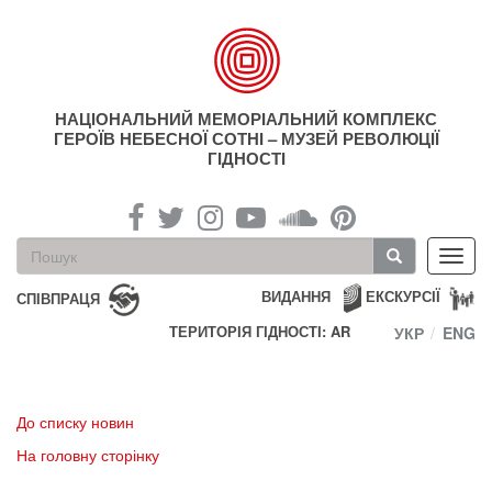
Перейти
до
основного
матеріалу
НАЦІОНАЛЬНИЙ МЕМОРІАЛЬНИЙ КОМПЛЕКС
ГЕРОЇВ НЕБЕСНОЇ СОТНІ – МУЗЕЙ РЕВОЛЮЦІЇ
ГІДНОСТІ
Пошукова
Toggl
форма
navig
Пошук
ВИДАННЯ
ЕКСКУРСІЇ
СПІВПРАЦЯ
ТЕРИТОРІЯ ГІДНОСТІ: AR
УКР
ENG
До списку новин
На головну сторінку