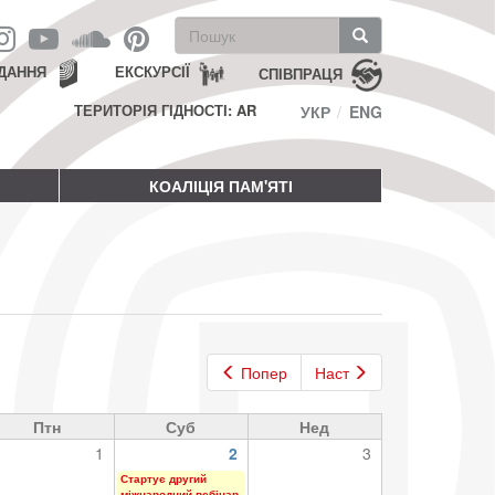
Пошукова
форма
Пошук
ДАННЯ
ЕКСКУРСІЇ
СПІВПРАЦЯ
ТЕРИТОРІЯ ГІДНОСТІ: AR
УКР
ENG
КОАЛІЦІЯ ПАМ'ЯТІ
Попер
Наст
Птн
Суб
Нед
1
2
3
Стартує другий
міжнародний вебінар