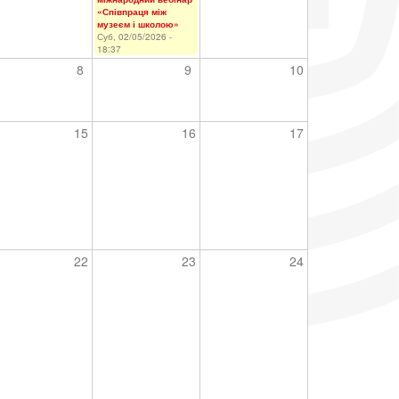
«Співпраця між
музеєм і школою»
Суб, 02/05/2026 -
18:37
8
9
10
15
16
17
22
23
24