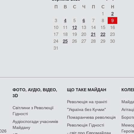
П
В
С
Ч
П
С
Н
1
2
3
4
5
6
7
8
9
10
11
12
13
14
15
16
17
18
19
20
21
22
23
24
25
26
27
28
29
30
31
ФОТО, АУДІО, ВІДЕО,
ЩО ТАКЕ МАЙДАН
КОЛЕК
3D
Революція на граніті
Майдан
Світлини з Революції
"Україна без Кучми"
Агітац
Гідності
Помаранчева революція
Борот
Аудіоспогади учасників
Революція Гідності
Мемор
Майдану
2026
Героїв
- світ про Євромайдан