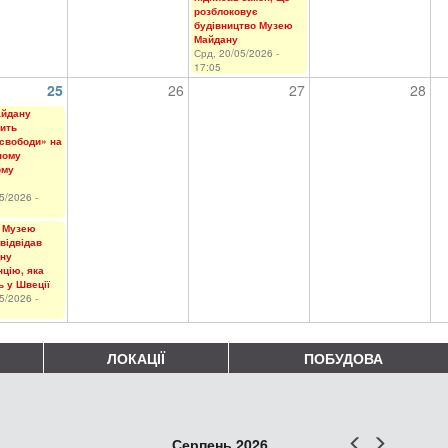
розблоковує
будівництво Музею
Майдану
Срд, 20/05/2026 -
17:05
25
26
27
28
айдану
ить
свободи» на
ному
ому
5/2026 -
 Музею
відвідав
ну
цію, яка
ь у Швеції
5/2026 -
ЛОКАЦІЇ
ПОБУДОВА
Попер
Наст
Серпень 2026