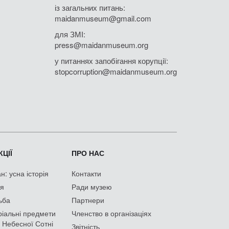
із загальних питань:
maidanmuseum@gmail.com
для ЗМІ:
press@maidanmuseum.org
у питаннях запобігання корупції:
stopcorruption@maidanmuseum.org
ЦІЇ
ПРО НАС
: усна історія
Контакти
ія
Ради музею
ьба
Партнери
іальні предмети
Членство в організаціях
 Небесної Сотні
Звітність