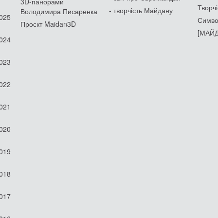
3D-панорами
Творчі
- творчість Майдану
Володимира Писаренка
2025
Симво
Проєкт Maidan3D
[МАЙД
2024
2023
2022
2021
2020
2019
2018
2017