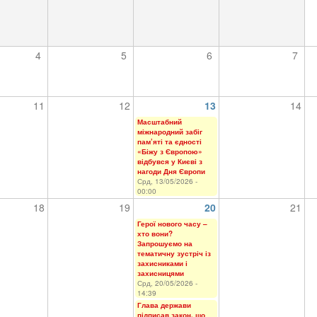
4
5
6
7
11
12
13
14
Масштабний
міжнародний забіг
пам’яті та єдності
«Біжу з Європою»
відбувся у Києві з
нагоди Дня Європи
Срд, 13/05/2026 -
00:00
18
19
20
21
Герої нового часу –
хто вони?
Запрошуємо на
тематичну зустріч із
захисниками і
захисницями
Срд, 20/05/2026 -
14:39
Глава держави
підписав закон, що