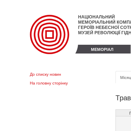
Перейти
до
основного
НАЦІОНАЛЬНИЙ
матеріалу
МЕМОРІАЛЬНИЙ КОМП
ГЕРОЇВ НЕБЕСНОЇ СОТН
МУЗЕЙ РЕВОЛЮЦІЇ ГІД
МЕМОРІАЛ
Пер
До списку новин
Місяц
вкл
На головну сторінку
Трав