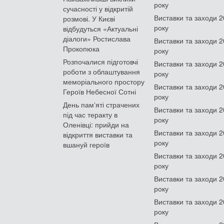
року
сучасності у відкритій
Виставки та заходи 
розмові. У Києві
року
відбудуться «Актуальні
діалоги» Ростислава
Виставки та заходи 
Прокопюка
року
Розпочалися підготовчі
Виставки та заходи 
роботи з облаштування
року
меморіального простору
Виставки та заходи 
Героїв Небесної Сотні
року
День памʼяті страчених
Виставки та заходи 
під час теракту в
року
Оленівці: прийди на
Виставки та заходи 
відкриття виставки та
року
вшануй героїв
Виставки та заходи 
року
Виставки та заходи 
року
Виставки та заходи 
року