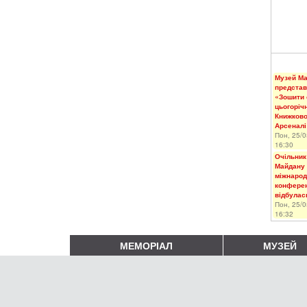
Музей М
представ
«Зошити 
цьогоріч
Книжков
Арсеналі
Пон, 25/0
16:30
Очільник
Майдану 
міжнарод
конферен
відбулас
Пон, 25/0
16:32
МЕМОРІАЛ
МУЗЕЙ