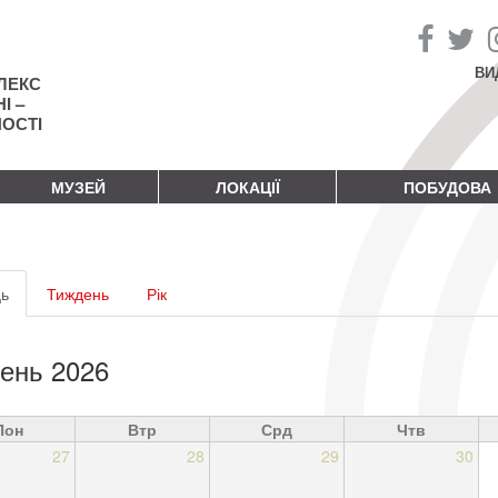
ВИ
ЛЕКС
І –
НОСТІ
МУЗЕЙ
ЛОКАЦІЇ
ПОБУДОВА
винні
ь
(активна
Тиждень
Рік
адки
вкладка)
ень 2026
Пон
Втр
Срд
Чтв
27
28
29
30