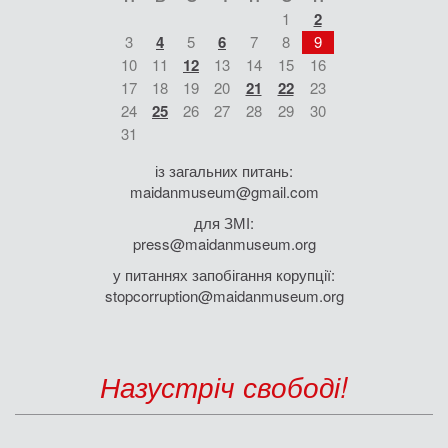
1
2
3
4
5
6
7
8
9
10
11
12
13
14
15
16
17
18
19
20
21
22
23
24
25
26
27
28
29
30
31
із загальних питань:
maidanmuseum@gmail.com
для ЗМІ:
press@maidanmuseum.org
у питаннях запобігання корупції:
stopcorruption@maidanmuseum.org
Назустріч свободі!