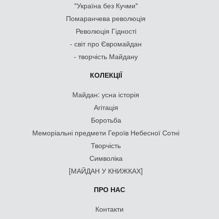
"Україна без Кучми"
Помаранчева революція
Революція Гідності
- світ про Євромайдан
- творчість Майдану
КОЛЕКЦІЇ
Майдан: усна історія
Агітація
Боротьба
Меморіальні предмети Героїв Небесної Сотні
Творчість
Символіка
[МАЙДАН У КНИЖКАХ]
ПРО НАС
Контакти