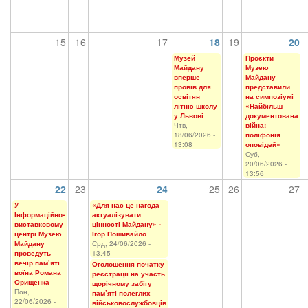
15
16
17
18
19
20
Музей
Проєкти
Майдану
Музею
вперше
Майдану
провів для
представили
освітян
на симпозіумі
літню школу
«Найбільш
у Львові
документована
Чтв,
війна:
18/06/2026 -
поліфонія
13:08
оповідей»
Суб,
20/06/2026 -
13:56
22
23
24
25
26
27
У
«Для нас це нагода
Інформаційно-
актуалізувати
виставковому
цінності Майдану» -
центрі Музею
Ігор Пошивайло
Майдану
Срд, 24/06/2026 -
проведуть
13:45
вечір пам’яті
Оголошення початку
воїна Романа
реєстрації на участь
Орищенка
щорічному забігу
Пон,
пам’яті полеглих
22/06/2026 -
військовослужбовців