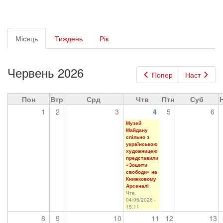
Первинні
Місяць
(активна
Тиждень
Рік
вкладки
вкладка)
Червень 2026
Попер
Наст
Пон
Втр
Срд
Чтв
Птн
Суб
1
2
3
4
5
6
Музей
Майдану
спільно з
українською
художницею
представили
«Зошити
свободи» на
Книжковому
Арсеналі
Чтв,
04/06/2026 -
15:11
8
9
10
11
12
13