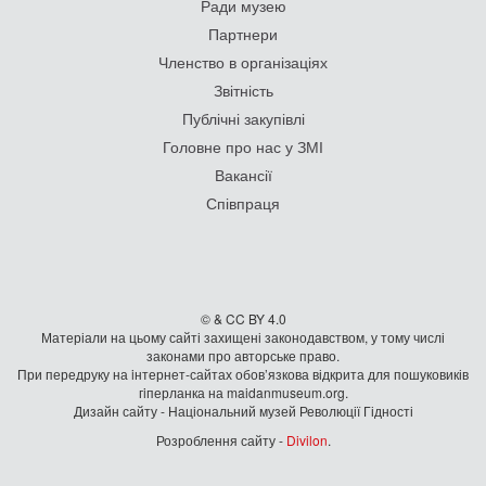
Ради музею
Партнери
Членство в організаціях
Звітність
Публічні закупівлі
Головне про нас у ЗМІ
Вакансії
Співпраця
© & CC BY 4.0
Матеріали на цьому сайті захищені законодавством, у тому числі
законами про авторське право.
При передруку на iнтернет-сайтах обов’язкова відкрита для пошуковиків
гiперланка на maidanmuseum.org.
Дизайн сайту - Національний музей Революції Гідності
Розроблення сайту -
Divilon
.