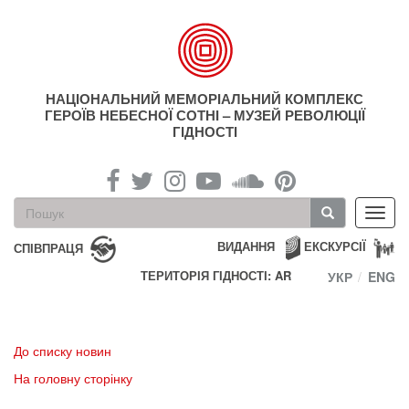
Перейти
до
основного
матеріалу
НАЦІОНАЛЬНИЙ МЕМОРІАЛЬНИЙ КОМПЛЕКС
ГЕРОЇВ НЕБЕСНОЇ СОТНІ – МУЗЕЙ РЕВОЛЮЦІЇ
ГІДНОСТІ
Пошукова
Toggl
форма
navig
Пошук
ВИДАННЯ
ЕКСКУРСІЇ
СПІВПРАЦЯ
ТЕРИТОРІЯ ГІДНОСТІ: AR
УКР
ENG
До списку новин
На головну сторінку