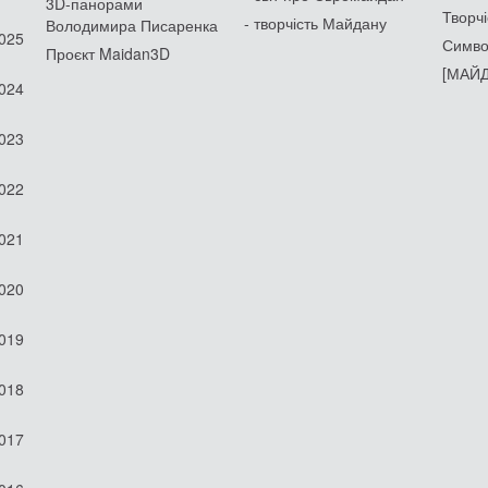
3D-панорами
Творчі
- творчість Майдану
Володимира Писаренка
2025
Симво
Проєкт Maidan3D
[МАЙД
2024
2023
2022
2021
2020
2019
2018
2017