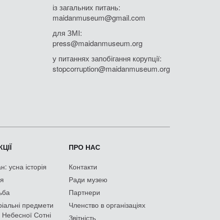
із загальних питань:
maidanmuseum@gmail.com
для ЗМІ:
press@maidanmuseum.org
у питаннях запобігання корупції:
stopcorruption@maidanmuseum.org
ЦІЇ
ПРО НАС
: усна історія
Контакти
ія
Ради музею
ьба
Партнери
іальні предмети
Членство в організаціях
 Небесної Сотні
Звітність