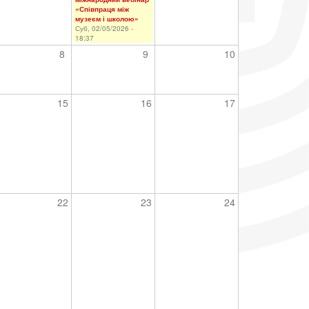
«Співпраця між
музеєм і школою»
Суб, 02/05/2026 -
18:37
8
9
10
15
16
17
22
23
24