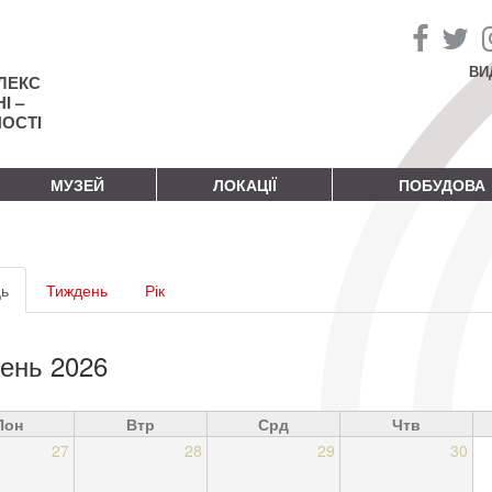
ВИ
ЛЕКС
І –
НОСТІ
МУЗЕЙ
ЛОКАЦІЇ
ПОБУДОВА
винні
ь
(активна
Тиждень
Рік
адки
вкладка)
ень 2026
Пон
Втр
Срд
Чтв
27
28
29
30