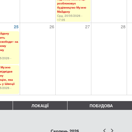
розблоковує
будівництво Музею
Майдану
Срд, 20/05/2026 -
17:05
25
26
27
28
айдану
ить
свободи» на
ному
ому
5/2026 -
 Музею
відвідав
ну
цію, яка
ь у Швеції
5/2026 -
ЛОКАЦІЇ
ПОБУДОВА
Попер
Наст
Серпень 2026