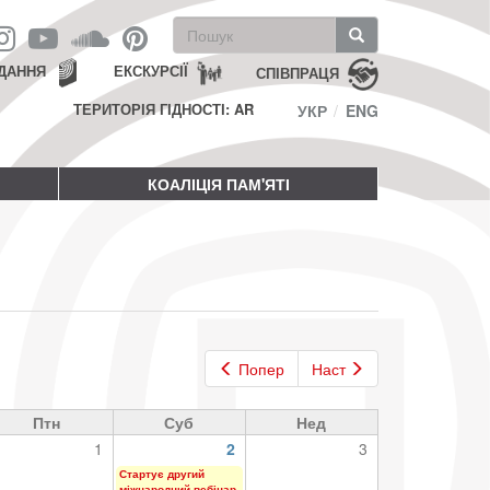
Пошукова
форма
Пошук
ДАННЯ
ЕКСКУРСІЇ
СПІВПРАЦЯ
ТЕРИТОРІЯ ГІДНОСТІ: AR
УКР
ENG
КОАЛІЦІЯ ПАМ'ЯТІ
Попер
Наст
Птн
Суб
Нед
1
2
3
Стартує другий
міжнародний вебінар