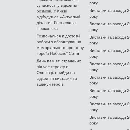
року
сучасності у відкритій
Виставки та заходи 
розмові. У Києві
року
відбудуться «Актуальні
діалоги» Ростислава
Виставки та заходи 
Прокопюка
року
Розпочалися підготовчі
Виставки та заходи 
роботи з облаштування
року
меморіального простору
Виставки та заходи 
Героїв Небесної Сотні
року
День памʼяті страчених
Виставки та заходи 
під час теракту в
року
Оленівці: прийди на
Виставки та заходи 
відкриття виставки та
року
вшануй героїв
Виставки та заходи 
року
Виставки та заходи 
року
Виставки та заходи 
року