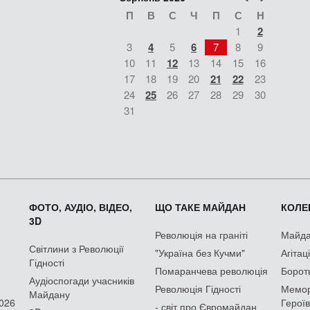
П
В
С
Ч
П
С
Н
1
2
3
4
5
6
7
8
9
10
11
12
13
14
15
16
17
18
19
20
21
22
23
24
25
26
27
28
29
30
31
ФОТО, АУДІО, ВІДЕО,
ЩО ТАКЕ МАЙДАН
КОЛЕК
3D
Революція на граніті
Майдан
Світлини з Революції
"Україна без Кучми"
Агітац
Гідності
Помаранчева революція
Борот
Аудіоспогади учасників
Революція Гідності
Мемор
Майдану
2026
Героїв
- світ про Євромайдан