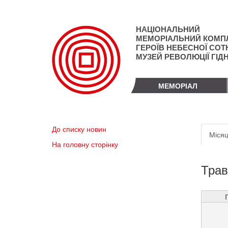
Перейти
до
основного
НАЦІОНАЛЬНИЙ
матеріалу
МЕМОРІАЛЬНИЙ КОМП
ГЕРОЇВ НЕБЕСНОЇ СОТН
МУЗЕЙ РЕВОЛЮЦІЇ ГІД
МЕМОРІАЛ
Пер
До списку новин
Місяц
вкл
На головну сторінку
Трав