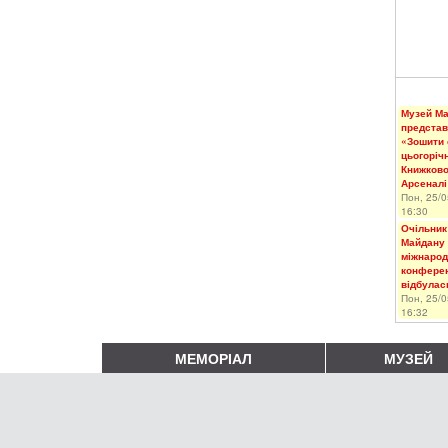
Музей М
представ
«Зошити 
цьогоріч
Книжков
Арсеналі
Пон, 25/0
16:30
Очільник
Майдану 
міжнарод
конферен
відбулас
Пон, 25/0
16:32
МЕМОРІАЛ
МУЗЕЙ