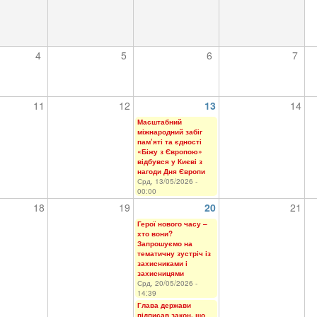
4
5
6
7
11
12
13
14
Масштабний
міжнародний забіг
пам’яті та єдності
«Біжу з Європою»
відбувся у Києві з
нагоди Дня Європи
Срд, 13/05/2026 -
00:00
18
19
20
21
Герої нового часу –
хто вони?
Запрошуємо на
тематичну зустріч із
захисниками і
захисницями
Срд, 20/05/2026 -
14:39
Глава держави
підписав закон, що