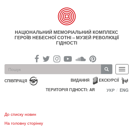
Перейти
до
основного
матеріалу
НАЦІОНАЛЬНИЙ МЕМОРІАЛЬНИЙ КОМПЛЕКС
ГЕРОЇВ НЕБЕСНОЇ СОТНІ – МУЗЕЙ РЕВОЛЮЦІЇ
ГІДНОСТІ
Пошукова
Toggl
форма
navig
Пошук
ВИДАННЯ
ЕКСКУРСІЇ
СПІВПРАЦЯ
ТЕРИТОРІЯ ГІДНОСТІ: AR
УКР
ENG
До списку новин
На головну сторінку