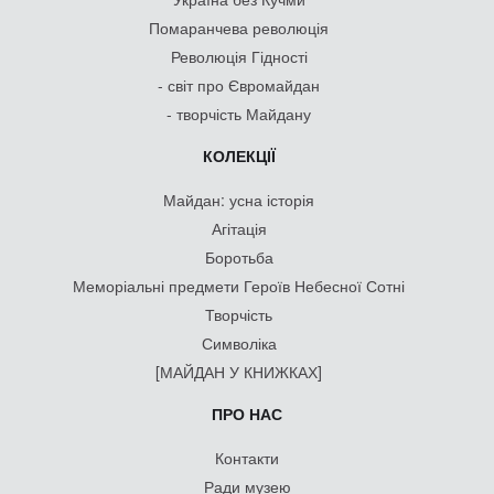
Помаранчева революція
Революція Гідності
- світ про Євромайдан
- творчість Майдану
КОЛЕКЦІЇ
Майдан: усна історія
Агітація
Боротьба
Меморіальні предмети Героїв Небесної Сотні
Творчість
Символіка
[МАЙДАН У КНИЖКАХ]
ПРО НАС
Контакти
Ради музею