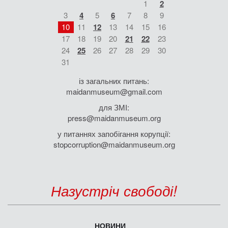
1
2
3
4
5
6
7
8
9
10
11
12
13
14
15
16
17
18
19
20
21
22
23
24
25
26
27
28
29
30
31
із загальних питань:
maidanmuseum@gmail.com
для ЗМІ:
press@maidanmuseum.org
у питаннях запобігання корупції:
stopcorruption@maidanmuseum.org
Назустріч свободі!
НОВИНИ