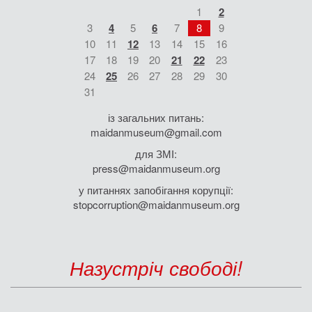
1
2
3
4
5
6
7
8
9
10
11
12
13
14
15
16
17
18
19
20
21
22
23
24
25
26
27
28
29
30
31
із загальних питань:
maidanmuseum@gmail.com
для ЗМІ:
press@maidanmuseum.org
у питаннях запобігання корупції:
stopcorruption@maidanmuseum.org
Назустріч свободі!