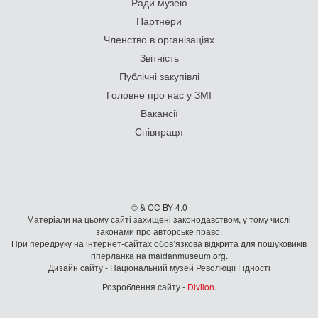
Ради музею
Партнери
Членство в організаціях
Звітність
Публічні закупівлі
Головне про нас у ЗМІ
Вакансії
Співпраця
© & CC BY 4.0
Матеріали на цьому сайті захищені законодавством, у тому числі
законами про авторське право.
При передруку на iнтернет-сайтах обов’язкова відкрита для пошуковиків
гiперланка на maidanmuseum.org.
Дизайн сайту - Національний музей Революції Гідності
Розроблення сайту -
Divilon
.