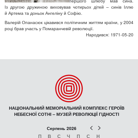
першого шлюбу мав сина.
Із другою дружиною виховував чотирьох дітей – синів Іллю
й Артема та доньок Ангеліну й Софію.
Валерій Опанасюк цікавився політичним життям країни, у 2004
році брав участь у Помаранчевій революції.
Народився: 1971-05-20
НАЦІОНАЛЬНИЙ МЕМОРІАЛЬНИЙ КОМПЛЕКС ГЕРОЇВ
НЕБЕСНОЇ СОТНІ – МУЗЕЙ РЕВОЛЮЦІЇ ГІДНОСТІ
Попер
Наст
Серпень 2026
П
В
С
Ч
П
С
Н