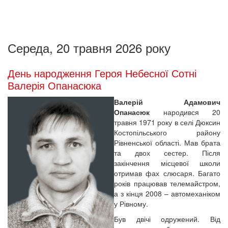
Середа, 20 травня 2026 року
День народження Героя Небесної Сотні
Валерія Опанасюка
Валерій Адамович
Опанасюк
народився 20
травня 1971 року в селі Дюксин
Костопільського району
Рівненської області. Мав брата
та двох сестер. Після
закінчення місцевої школи
отримав фах слюсаря. Багато
років працював телемайстром,
а з кінця 2008 – автомеханіком
у Рівному.
Був двічі одружений. Від