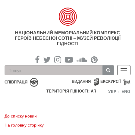
Перейти
до
основного
матеріалу
НАЦІОНАЛЬНИЙ МЕМОРІАЛЬНИЙ КОМПЛЕКС
ГЕРОЇВ НЕБЕСНОЇ СОТНІ – МУЗЕЙ РЕВОЛЮЦІЇ
ГІДНОСТІ
Пошукова
Toggl
форма
navig
Пошук
ВИДАННЯ
ЕКСКУРСІЇ
СПІВПРАЦЯ
ТЕРИТОРІЯ ГІДНОСТІ: AR
УКР
ENG
До списку новин
На головну сторінку