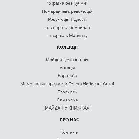
"Україна без Кучми"
Помаранчева революція
Революція Гідності
- світ про Євромайдан
- творчість Майдану
КОЛЕКЦІЇ
Майдан: усна історія
Агітація
Боротьба
Меморіальні предмети Героїв Небесної Сотні
Творчість
Символіка
[МАЙДАН У КНИЖКАХ]
ПРО НАС
Контакти