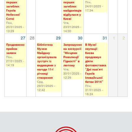
перших
перших
Птн,
загиблих
загиблих
24/01/2025 -
Героїв
майданівців
17:34
Небесної
відбулася у
Сотні
Києві
Пон,
Чтв,
20/01/2025 -
23/01/2025 -
13:29
14:00
27
28
29
30
31
1
2
Продовжено
Бібліотека
Запрошуємо
В Музеї
прийом
Музею
на екскурсії
окупації
заявок
Майдану
“Місцями
Києва
Пон,
організувала
Революції
продовжує
27/01/2025 -
зустріч із
Гідності” в
діяти
14:19
видавцями з
лютому
фотовиставка
нагоди 11-ї
Чтв,
“Дні пам’яті
річниці
30/01/2025 -
Героїв
створення
12:26
Іловайської
Срд,
битви 2014”
29/01/2025 -
Птн,
12:42
31/01/2025 -
16:24