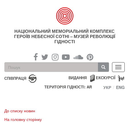
Перейти
до
основного
матеріалу
НАЦІОНАЛЬНИЙ МЕМОРІАЛЬНИЙ КОМПЛЕКС
ГЕРОЇВ НЕБЕСНОЇ СОТНІ – МУЗЕЙ РЕВОЛЮЦІЇ
ГІДНОСТІ
Пошукова
Toggl
форма
navig
Пошук
ВИДАННЯ
ЕКСКУРСІЇ
СПІВПРАЦЯ
ТЕРИТОРІЯ ГІДНОСТІ: AR
УКР
ENG
До списку новин
На головну сторінку