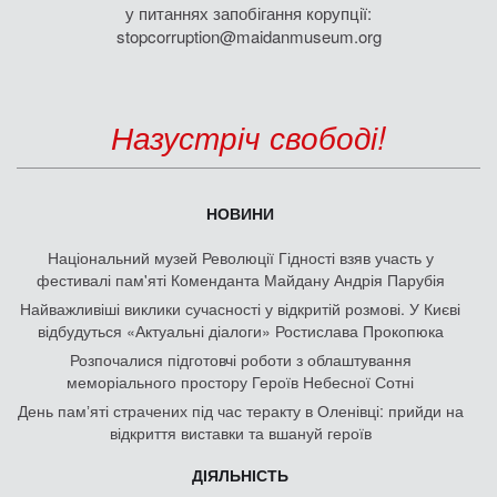
у питаннях запобігання корупції:
stopcorruption@maidanmuseum.org
Назустріч свободі!
НОВИНИ
Національний музей Революції Гідності взяв участь у
фестивалі пам'яті Коменданта Майдану Андрія Парубія
Найважливіші виклики сучасності у відкритій розмові. У Києві
відбудуться «Актуальні діалоги» Ростислава Прокопюка
Розпочалися підготовчі роботи з облаштування
меморіального простору Героїв Небесної Сотні
День памʼяті страчених під час теракту в Оленівці: прийди на
відкриття виставки та вшануй героїв
ДІЯЛЬНІСТЬ