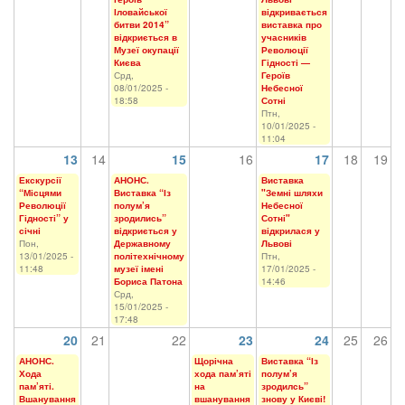
Іловайської
відкривається
битви 2014”
виставка про
відкриється в
учасників
Музеї окупації
Революції
Києва
Гідності —
Срд,
Героїв
08/01/2025 -
Небесної
18:58
Сотні
Птн,
10/01/2025 -
11:04
13
14
15
16
17
18
19
Екскурсії
АНОНС.
Виставка
“Місцями
Виставка “Із
"Земні шляхи
Революції
полум’я
Небесної
Гідності” у
зродились”
Сотні"
січні
відкриється у
відкрилася у
Пон,
Державному
Львові
13/01/2025 -
політехнічному
Птн,
11:48
музеї імені
17/01/2025 -
Бориса Патона
14:46
Срд,
15/01/2025 -
17:48
20
21
22
23
24
25
26
АНОНС.
Щорічна
Виставка “Із
Хода
хода пам’яті
полум’я
пам’яті.
на
зродилсь”
Вшанування
вшанування
знову у Києві!