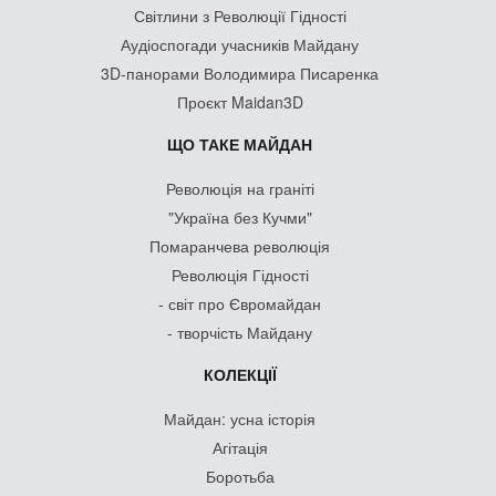
Світлини з Революції Гідності
Аудіоспогади учасників Майдану
3D-панорами Володимира Писаренка
Проєкт Maidan3D
ЩО ТАКЕ МАЙДАН
Революція на граніті
"Україна без Кучми"
Помаранчева революція
Революція Гідності
- світ про Євромайдан
- творчість Майдану
КОЛЕКЦІЇ
Майдан: усна історія
Агітація
Боротьба