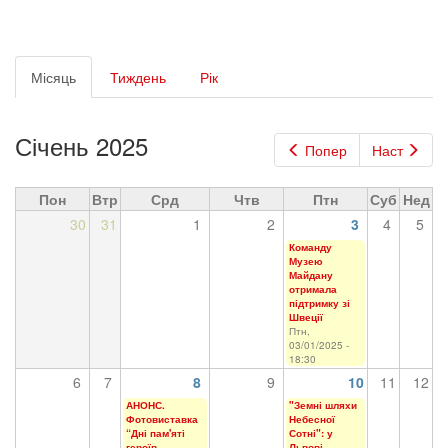
Первинні
Місяць
(активна
Тиждень
Рік
вкладки
вкладка)
Січень 2025
Попер
Наст
Пон
Втр
Срд
Чтв
Птн
Суб
Нед
30
31
1
2
3
4
5
Команду
Музею
Майдану
отримала
підтримку зі
Швеції
Птн,
03/01/2025 -
18:30
6
7
8
9
10
11
12
АНОНС.
"Земні шляхи
Фотовиставка
Небесної
“Дні пам'яті
Сотні": у
героїв
Львові