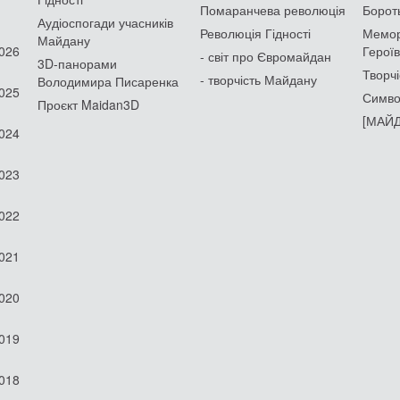
Помаранчева революція
Борот
Аудіоспогади учасників
Революція Гідності
Мемор
Майдану
2026
Героїв
- світ про Євромайдан
3D-панорами
Творчі
- творчість Майдану
Володимира Писаренка
2025
Симво
Проєкт Maidan3D
[МАЙД
2024
2023
2022
2021
2020
2019
2018