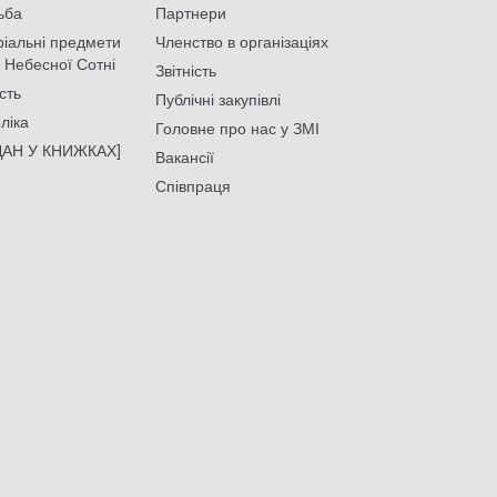
ьба
Партнери
іальні предмети
Членство в організаціях
 Небесної Сотні
Звітність
сть
Публічні закупівлі
ліка
Головне про нас у ЗМІ
АН У КНИЖКАХ]
Вакансії
Співпраця