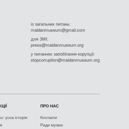
із загальних питань:
maidanmuseum@gmail.com
для ЗМІ:
press@maidanmuseum.org
у питаннях запобігання корупції:
stopcorruption@maidanmuseum.org
ЦІЇ
ПРО НАС
: усна історія
Контакти
ія
Ради музею