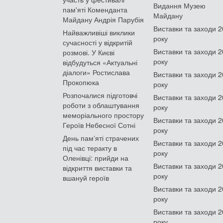
Видання Музею
пам'яті Коменданта
Майдану
Майдану Андрія Парубія
Виставки та заходи 
Найважливіші виклики
року
сучасності у відкритій
Виставки та заходи 
розмові. У Києві
року
відбудуться «Актуальні
діалоги» Ростислава
Виставки та заходи 
Прокопюка
року
Розпочалися підготовчі
Виставки та заходи 
роботи з облаштування
року
меморіального простору
Виставки та заходи 
Героїв Небесної Сотні
року
День памʼяті страчених
Виставки та заходи 
під час теракту в
року
Оленівці: прийди на
Виставки та заходи 
відкриття виставки та
року
вшануй героїв
Виставки та заходи 
року
Виставки та заходи 
року