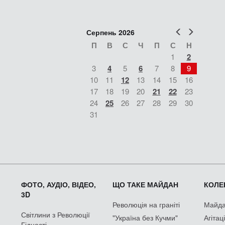
Попер
Наст
Серпень 2026
П
В
С
Ч
П
С
Н
1
2
3
4
5
6
7
8
9
10
11
12
13
14
15
16
17
18
19
20
21
22
23
24
25
26
27
28
29
30
31
ФОТО, АУДІО, ВІДЕО,
ЩО ТАКЕ МАЙДАН
КОЛЕК
3D
Революція на граніті
Майдан
Світлини з Революції
"Україна без Кучми"
Агітац
Гідності