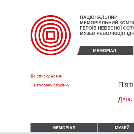
Перейти
до
основного
НАЦІОНАЛЬНИЙ
матеріалу
МЕМОРІАЛЬНИЙ КОМП
ГЕРОЇВ НЕБЕСНОЇ СОТН
МУЗЕЙ РЕВОЛЮЦІЇ ГІД
МЕМОРІАЛ
До списку новин
П'ят
На головну сторінку
День 
МЕМОРІАЛ
МУЗЕЙ