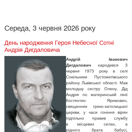
Середа, 3 червня 2026 року
День народження Героя Небесної Сотні
Андрія Дигдаловича
Андрій Іванович
Дигдалович
народився 3
червня 1973 року в селі
Сокільники Пустомитівського
району Львівської області. Мав
молодшу сестру Олену. Дід
Андрія по материнській лінії
Костянтин Яримович,
священник греко-католицької
церкви, у часи гоніння вірян
підпільно правив службу
в місцевих селах, а
рідного брата бабусі,