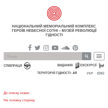
Перейти
до
основного
матеріалу
НАЦІОНАЛЬНИЙ МЕМОРІАЛЬНИЙ КОМПЛЕКС
ГЕРОЇВ НЕБЕСНОЇ СОТНІ – МУЗЕЙ РЕВОЛЮЦІЇ
ГІДНОСТІ
Пошукова
Toggl
форма
navig
Пошук
ВИДАННЯ
ЕКСКУРСІЇ
СПІВПРАЦЯ
ТЕРИТОРІЯ ГІДНОСТІ: AR
УКР
ENG
До списку новин
На головну сторінку