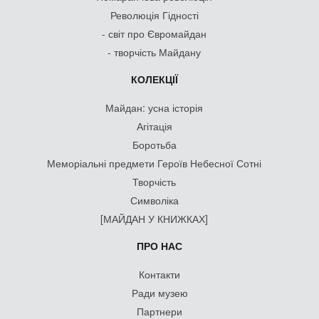
Революція Гідності
- світ про Євромайдан
- творчість Майдану
КОЛЕКЦІЇ
Майдан: усна історія
Агітація
Боротьба
Меморіальні предмети Героїв Небесної Сотні
Творчість
Символіка
[МАЙДАН У КНИЖКАХ]
ПРО НАС
Контакти
Ради музею
Партнери