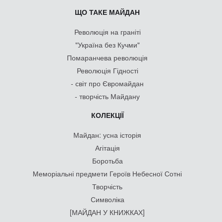
ЩО ТАКЕ МАЙДАН
Революція на граніті
"Україна без Кучми"
Помаранчева революція
Революція Гідності
- світ про Євромайдан
- творчість Майдану
КОЛЕКЦІЇ
Майдан: усна історія
Агітація
Боротьба
Меморіальні предмети Героїв Небесної Сотні
Творчість
Символіка
[МАЙДАН У КНИЖКАХ]