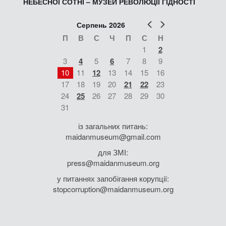
НЕБЕСНОЇ СОТНІ – МУЗЕЙ РЕВОЛЮЦІЇ ГІДНОСТІ
Попер
Наст
Серпень 2026
П
В
С
Ч
П
С
Н
1
2
3
4
5
6
7
8
9
10
11
12
13
14
15
16
17
18
19
20
21
22
23
24
25
26
27
28
29
30
31
із загальних питань:
maidanmuseum@gmail.com
для ЗМІ:
press@maidanmuseum.org
у питаннях запобігання корупції:
stopcorruption@maidanmuseum.org