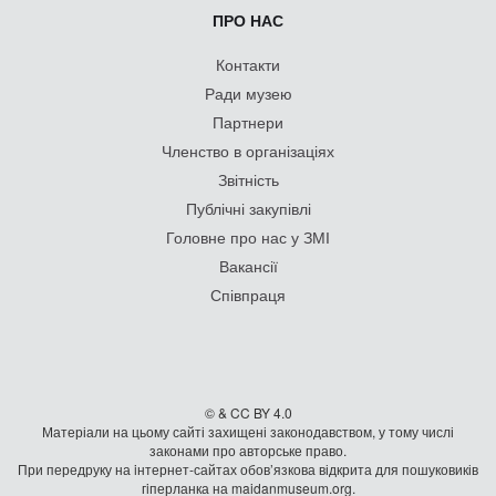
ПРО НАС
Контакти
Ради музею
Партнери
Членство в організаціях
Звітність
Публічні закупівлі
Головне про нас у ЗМІ
Вакансії
Співпраця
© & CC BY 4.0
Матеріали на цьому сайті захищені законодавством, у тому числі
законами про авторське право.
При передруку на iнтернет-сайтах обов’язкова відкрита для пошуковиків
гiперланка на maidanmuseum.org.