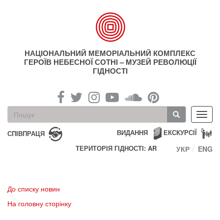
Перейти
до
основного
матеріалу
НАЦІОНАЛЬНИЙ МЕМОРІАЛЬНИЙ КОМПЛЕКС
ГЕРОЇВ НЕБЕСНОЇ СОТНІ – МУЗЕЙ РЕВОЛЮЦІЇ
ГІДНОСТІ
Пошукова
Toggl
форма
navig
Пошук
ВИДАННЯ
ЕКСКУРСІЇ
СПІВПРАЦЯ
ТЕРИТОРІЯ ГІДНОСТІ: AR
УКР
ENG
До списку новин
На головну сторінку