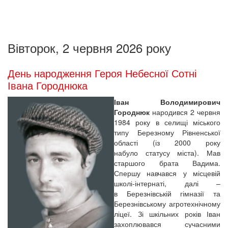
Вівторок, 2 червня 2026 року
День народження Героя Небесної Сотні
Івана Городнюка
Іван Володимирович
Городнюк
народився 2 червня
1984 року в селищі міського
типу Березному Рівненської
області (із 2000 року
набуло статусу міста). Мав
старшого брата Вадима.
Спершу навчався у місцевій
школі-інтернаті, далі –
в Березнівській гімназії та
Березнівському агротехнічному
ліцеї. Зі шкільних років Іван
захоплювався сучасними