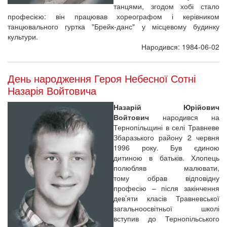
танцями, згодом хобі стало
професією: він працював хореографом і керівником
танцювального гуртка "Брейк-данс" у місцевому будинку
культури.
Народився: 1984-06-02
День народження Героя Небесної Сотні
Назарія Войтовича
Назарій Юрійович
Войтович
народився на
Тернопільщині в селі Травневе
Збаразького району 2 червня
1996 року. Був єдиною
дитиною в батьків. Хлопець
полюбляв малювати,
тому обрав відповідну
професію – після закінчення
дев’яти класів Травневської
загальноосвітньої школі
вступив до Тернопільського