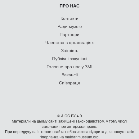
ПРО НАС
Контакти
Ради музею
Партнери
Членство в організаціях
Звітність
Публічні закупівлі
Головне про нас у ЗМІ
Вакансії
Співпраця
© & CC BY 4.0
Матеріали на цьому сайті захищені законодавством, у тому числі
законами про авторське право.
При передруку на iнтернет-сайтах обов’язкова відкрита для пошуковиків
гiперланка на maidanmuseum.org.