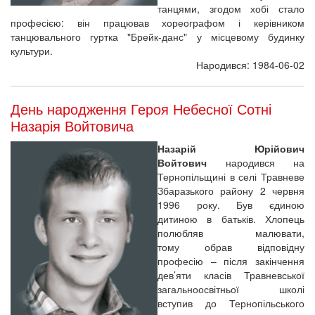
танцями, згодом хобі стало
професією: він працював хореографом і керівником
танцювального гуртка "Брейк-данс" у місцевому будинку
культури.
Народився: 1984-06-02
День народження Героя Небесної Сотні
Назарія Войтовича
Назарій Юрійович
Войтович
народився на
Тернопільщині в селі Травневе
Збаразького району 2 червня
1996 року. Був єдиною
дитиною в батьків. Хлопець
полюбляв малювати,
тому обрав відповідну
професію – після закінчення
дев’яти класів Травневської
загальноосвітньої школі
вступив до Тернопільського