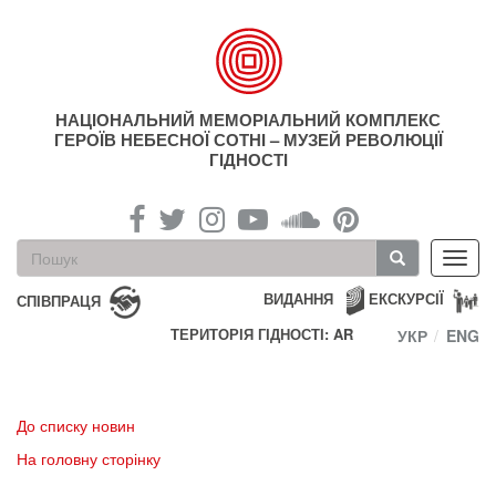
Перейти
до
основного
матеріалу
НАЦІОНАЛЬНИЙ МЕМОРІАЛЬНИЙ КОМПЛЕКС
ГЕРОЇВ НЕБЕСНОЇ СОТНІ – МУЗЕЙ РЕВОЛЮЦІЇ
ГІДНОСТІ
Пошукова
Toggl
форма
navig
Пошук
ВИДАННЯ
ЕКСКУРСІЇ
СПІВПРАЦЯ
ТЕРИТОРІЯ ГІДНОСТІ: AR
УКР
ENG
До списку новин
На головну сторінку