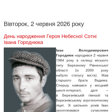
Вівторок, 2 червня 2026 року
День народження Героя Небесної Сотні
Івана Городнюка
Іван Володимирович
Городнюк
народився 2 червня
1984 року в селищі міського
типу Березному Рівненської
області (із 2000 року
набуло статусу міста). Мав
старшого брата Вадима.
Спершу навчався у місцевій
школі-інтернаті, далі –
в Березнівській гімназії та
Березнівському агротехнічному
ліцеї. Зі шкільних років Іван
захоплювався сучасними