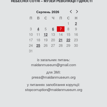
НЕБЕСНОЇ СОТНІ – МУЗЕЙ РЕВОЛЮЦІЇ ГІДНОСТІ
Попер
Наст
Серпень 2026
П
В
С
Ч
П
С
Н
1
2
3
4
5
6
7
8
9
10
11
12
13
14
15
16
17
18
19
20
21
22
23
24
25
26
27
28
29
30
31
із загальних питань:
maidanmuseum@gmail.com
для ЗМІ:
press@maidanmuseum.org
у питаннях запобігання корупції:
stopcorruption@maidanmuseum.org