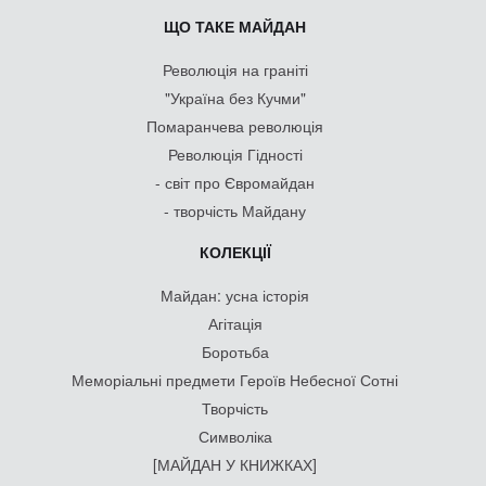
ЩО ТАКЕ МАЙДАН
Революція на граніті
"Україна без Кучми"
Помаранчева революція
Революція Гідності
- світ про Євромайдан
- творчість Майдану
КОЛЕКЦІЇ
Майдан: усна історія
Агітація
Боротьба
Меморіальні предмети Героїв Небесної Сотні
Творчість
Символіка
[МАЙДАН У КНИЖКАХ]