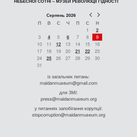
НЕБЕСНОЇ СОТНІ – МУЗЕЙ РЕВОЛЮЦІЇ ГІДНОСТІ
Попер
Наст
Серпень 2026
П
В
С
Ч
П
С
Н
1
2
3
4
5
6
7
8
9
10
11
12
13
14
15
16
17
18
19
20
21
22
23
24
25
26
27
28
29
30
31
із загальних питань:
maidanmuseum@gmail.com
для ЗМІ:
press@maidanmuseum.org
у питаннях запобігання корупції:
stopcorruption@maidanmuseum.org