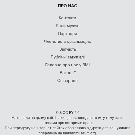
ПРО НАС
Контакти
Ради музею
Партнери
Членство в організаціях
Звітність
Публічні закупівлі
Головне про нас у ЗМІ
Вакансії
Співпраця
© & CC BY 4.0
Матеріали на цьому сайті захищені законодавством, у тому числі
законами про авторське право.
При передруку на iнтернет-сайтах обов’язкова відкрита для пошуковиків
гiперланка на maidanmuseum.org.