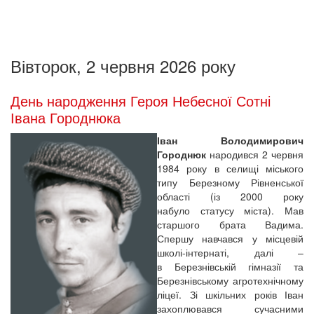
Вівторок, 2 червня 2026 року
День народження Героя Небесної Сотні
Івана Городнюка
Іван Володимирович
Городнюк
народився 2 червня
1984 року в селищі міського
типу Березному Рівненської
області (із 2000 року
набуло статусу міста). Мав
старшого брата Вадима.
Спершу навчався у місцевій
школі-інтернаті, далі –
в Березнівській гімназії та
Березнівському агротехнічному
ліцеї. Зі шкільних років Іван
захоплювався сучасними