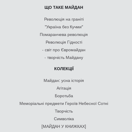
ЩО ТАКЕ МАЙДАН
Революція на граніті
"Україна без Кучми"
Помаранчева революція
Революція Гідності
- світ про Євромайдан
- творчість Майдану
КОЛЕКЦІЇ
Майдан: усна історія
Агітація
Боротьба
Меморіальні предмети Героїв Небесної Сотні
Творчість
Символіка
[МАЙДАН У КНИЖКАХ]