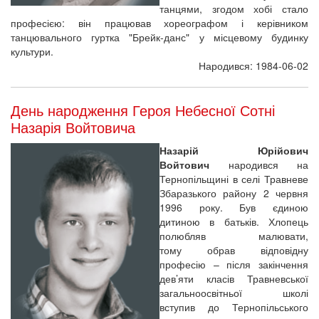
танцями, згодом хобі стало
професією: він працював хореографом і керівником
танцювального гуртка "Брейк-данс" у місцевому будинку
культури.
Народився: 1984-06-02
День народження Героя Небесної Сотні
Назарія Войтовича
Назарій Юрійович
Войтович
народився на
Тернопільщині в селі Травневе
Збаразького району 2 червня
1996 року. Був єдиною
дитиною в батьків. Хлопець
полюбляв малювати,
тому обрав відповідну
професію – після закінчення
дев’яти класів Травневської
загальноосвітньої школі
вступив до Тернопільського