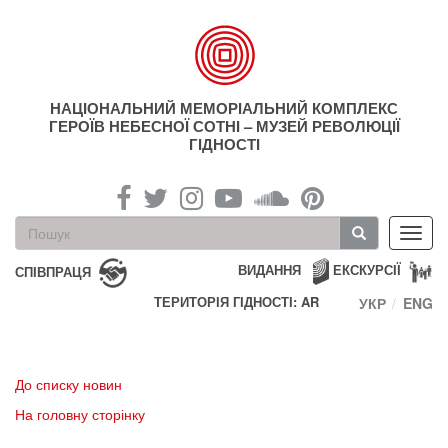
Перейти
до
основного
матеріалу
НАЦІОНАЛЬНИЙ МЕМОРІАЛЬНИЙ КОМПЛЕКС
ГЕРОЇВ НЕБЕСНОЇ СОТНІ – МУЗЕЙ РЕВОЛЮЦІЇ
ГІДНОСТІ
Пошукова
Toggl
форма
navig
Пошук
ВИДАННЯ
ЕКСКУРСІЇ
СПІВПРАЦЯ
ТЕРИТОРІЯ ГІДНОСТІ: AR
УКР
ENG
До списку новин
На головну сторінку