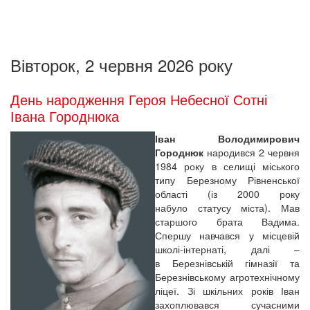
Вівторок, 2 червня 2026 року
День народження Героя Небесної Сотні
Івана Городнюка
Іван Володимирович
Городнюк
народився 2 червня
1984 року в селищі міського
типу Березному Рівненської
області (із 2000 року
набуло статусу міста). Мав
старшого брата Вадима.
Спершу навчався у місцевій
школі-інтернаті, далі –
в Березнівській гімназії та
Березнівському агротехнічному
ліцеї. Зі шкільних років Іван
захоплювався сучасними