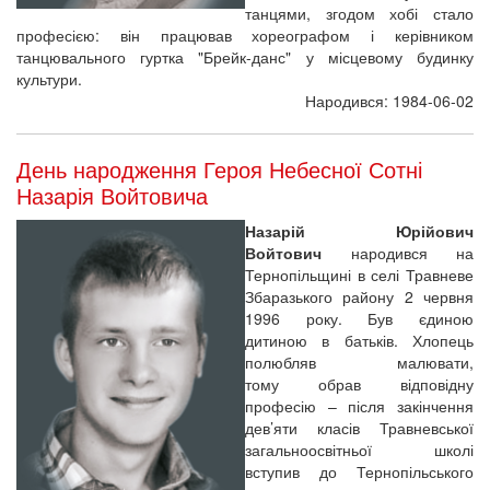
танцями, згодом хобі стало
професією: він працював хореографом і керівником
танцювального гуртка "Брейк-данс" у місцевому будинку
культури.
Народився: 1984-06-02
День народження Героя Небесної Сотні
Назарія Войтовича
Назарій Юрійович
Войтович
народився на
Тернопільщині в селі Травневе
Збаразького району 2 червня
1996 року. Був єдиною
дитиною в батьків. Хлопець
полюбляв малювати,
тому обрав відповідну
професію – після закінчення
дев’яти класів Травневської
загальноосвітньої школі
вступив до Тернопільського