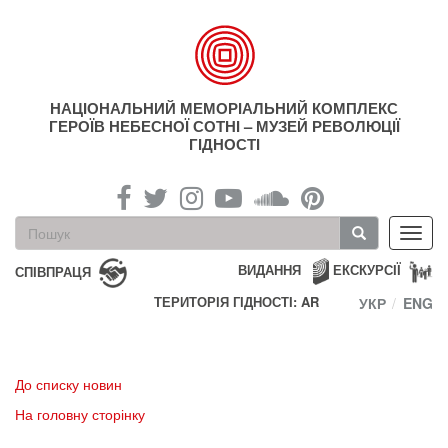
Перейти
до
основного
матеріалу
НАЦІОНАЛЬНИЙ МЕМОРІАЛЬНИЙ КОМПЛЕКС
ГЕРОЇВ НЕБЕСНОЇ СОТНІ – МУЗЕЙ РЕВОЛЮЦІЇ
ГІДНОСТІ
Пошукова
Toggl
форма
navig
Пошук
ВИДАННЯ
ЕКСКУРСІЇ
СПІВПРАЦЯ
ТЕРИТОРІЯ ГІДНОСТІ: AR
УКР
ENG
До списку новин
На головну сторінку