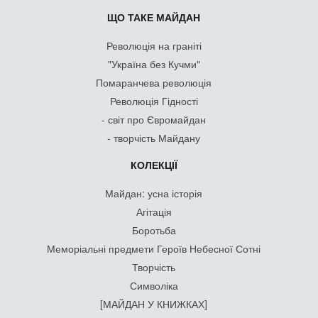
ЩО ТАКЕ МАЙДАН
Революція на граніті
"Україна без Кучми"
Помаранчева революція
Революція Гідності
- світ про Євромайдан
- творчість Майдану
КОЛЕКЦІЇ
Майдан: усна історія
Агітація
Боротьба
Меморіальні предмети Героїв Небесної Сотні
Творчість
Символіка
[МАЙДАН У КНИЖКАХ]