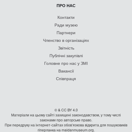
ПРО НАС
Контакти
Ради музею
Партнери
Членство в організаціях
Звітність
Публічні закупівлі
Головне про нас у ЗМІ
Вакансії
Співпраця
© & CC BY 4.0
Матеріали на цьому сайті захищені законодавством, у тому числі
законами про авторське право.
При передруку на iнтернет-сайтах обов’язкова відкрита для пошуковиків
гiперланка на maidanmuseum.org.