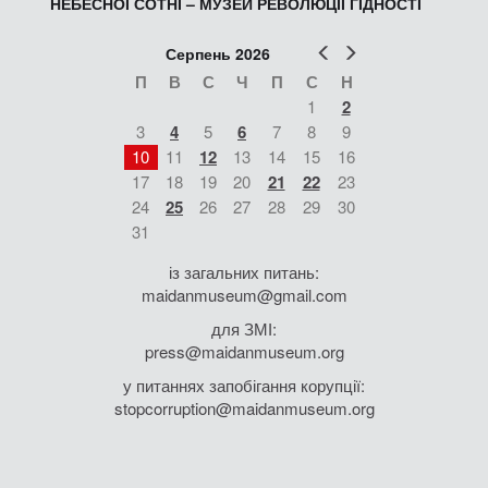
НЕБЕСНОЇ СОТНІ – МУЗЕЙ РЕВОЛЮЦІЇ ГІДНОСТІ
Попер
Наст
Серпень 2026
П
В
С
Ч
П
С
Н
1
2
3
4
5
6
7
8
9
10
11
12
13
14
15
16
17
18
19
20
21
22
23
24
25
26
27
28
29
30
31
із загальних питань:
maidanmuseum@gmail.com
для ЗМІ:
press@maidanmuseum.org
у питаннях запобігання корупції:
stopcorruption@maidanmuseum.org