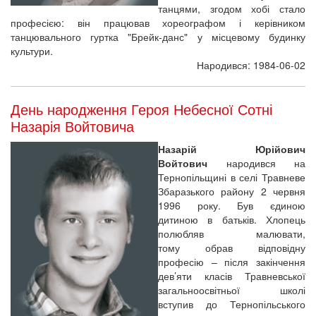
танцями, згодом хобі стало
професією: він працював хореографом і керівником
танцювального гуртка "Брейк-данс" у місцевому будинку
культури.
Народився: 1984-06-02
День народження Героя Небесної Сотні
Назарія Войтовича
Назарій Юрійович
Войтович
народився на
Тернопільщині в селі Травневе
Збаразького району 2 червня
1996 року. Був єдиною
дитиною в батьків. Хлопець
полюбляв малювати,
тому обрав відповідну
професію – після закінчення
дев’яти класів Травневської
загальноосвітньої школі
вступив до Тернопільського