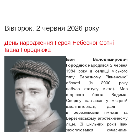
Вівторок, 2 червня 2026 року
День народження Героя Небесної Сотні
Івана Городнюка
Іван Володимирович
Городнюк
народився 2 червня
1984 року в селищі міського
типу Березному Рівненської
області (із 2000 року
набуло статусу міста). Мав
старшого брата Вадима.
Спершу навчався у місцевій
школі-інтернаті, далі –
в Березнівській гімназії та
Березнівському агротехнічному
ліцеї. Зі шкільних років Іван
захоплювався сучасними