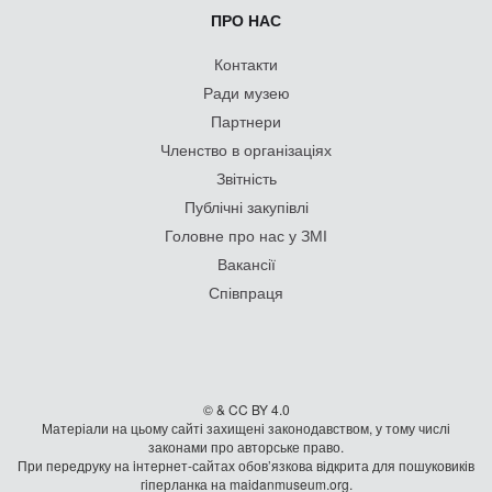
ПРО НАС
Контакти
Ради музею
Партнери
Членство в організаціях
Звітність
Публічні закупівлі
Головне про нас у ЗМІ
Вакансії
Співпраця
© & CC BY 4.0
Матеріали на цьому сайті захищені законодавством, у тому числі
законами про авторське право.
При передруку на iнтернет-сайтах обов’язкова відкрита для пошуковиків
гiперланка на maidanmuseum.org.