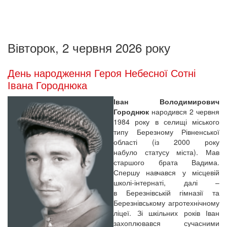
Вівторок, 2 червня 2026 року
День народження Героя Небесної Сотні
Івана Городнюка
Іван Володимирович
Городнюк
народився 2 червня
1984 року в селищі міського
типу Березному Рівненської
області (із 2000 року
набуло статусу міста). Мав
старшого брата Вадима.
Спершу навчався у місцевій
школі-інтернаті, далі –
в Березнівській гімназії та
Березнівському агротехнічному
ліцеї. Зі шкільних років Іван
захоплювався сучасними