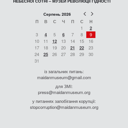
НЕБЕСНОЇ СОТНІ – МУЗЕЙ РЕВОЛЮЦІЇ ГІДНОСТІ
Попер
Наст
Серпень 2026
П
В
С
Ч
П
С
Н
1
2
3
4
5
6
7
8
9
10
11
12
13
14
15
16
17
18
19
20
21
22
23
24
25
26
27
28
29
30
31
із загальних питань:
maidanmuseum@gmail.com
для ЗМІ:
press@maidanmuseum.org
у питаннях запобігання корупції:
stopcorruption@maidanmuseum.org