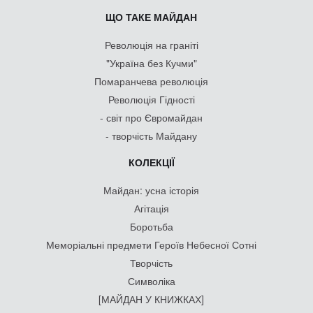
ЩО ТАКЕ МАЙДАН
Революція на граніті
"Україна без Кучми"
Помаранчева революція
Революція Гідності
- світ про Євромайдан
- творчість Майдану
КОЛЕКЦІЇ
Майдан: усна історія
Агітація
Боротьба
Меморіальні предмети Героїв Небесної Сотні
Творчість
Символіка
[МАЙДАН У КНИЖКАХ]