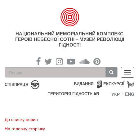
Перейти
до
основного
матеріалу
НАЦІОНАЛЬНИЙ МЕМОРІАЛЬНИЙ КОМПЛЕКС
ГЕРОЇВ НЕБЕСНОЇ СОТНІ – МУЗЕЙ РЕВОЛЮЦІЇ
ГІДНОСТІ
Пошукова
Toggl
форма
navig
Пошук
ВИДАННЯ
ЕКСКУРСІЇ
СПІВПРАЦЯ
ТЕРИТОРІЯ ГІДНОСТІ: AR
УКР
ENG
До списку новин
На головну сторінку