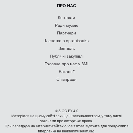
ПРО НАС
Контакти
Ради музею
Партнери
Членство в організаціях
Звітність
Публічні закупівлі
Головне про нас у ЗМІ
Вакансії
Співпраця
© & CC BY 4.0
Матеріали на цьому сайті захищені законодавством, у тому числі
законами про авторське право.
При передруку на iнтернет-сайтах обов’язкова відкрита для пошуковиків
гiперланка на maidanmuseum.org.