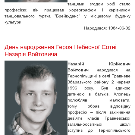
танцями, згодом хобі стало
професією: він працював хореографом і керівником
танцювального гуртка "Брейк-данс" у місцевому будинку
культури.
Народився: 1984-06-02
День народження Героя Небесної Сотні
Назарія Войтовича
Назарій Юрійович
Войтович
народився на
Тернопільщині в селі Травневе
Збаразького району 2 червня
1996 року. Був єдиною
дитиною в батьків. Хлопець
полюбляв малювати,
тому обрав відповідну
професію – після закінчення
дев’яти класів Травневської
загальноосвітньої школі
вступив до Тернопільського