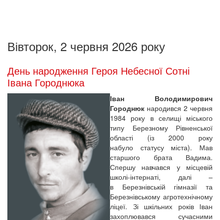
Вівторок, 2 червня 2026 року
День народження Героя Небесної Сотні
Івана Городнюка
Іван Володимирович
Городнюк
народився 2 червня
1984 року в селищі міського
типу Березному Рівненської
області (із 2000 року
набуло статусу міста). Мав
старшого брата Вадима.
Спершу навчався у місцевій
школі-інтернаті, далі –
в Березнівській гімназії та
Березнівському агротехнічному
ліцеї. Зі шкільних років Іван
захоплювався сучасними