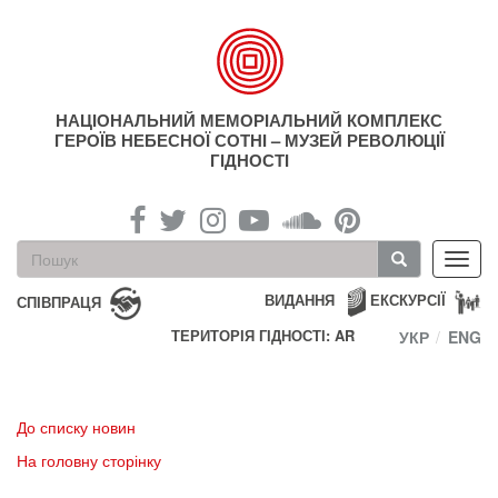
Перейти
до
основного
матеріалу
НАЦІОНАЛЬНИЙ МЕМОРІАЛЬНИЙ КОМПЛЕКС
ГЕРОЇВ НЕБЕСНОЇ СОТНІ – МУЗЕЙ РЕВОЛЮЦІЇ
ГІДНОСТІ
Пошукова
Toggl
форма
navig
Пошук
ВИДАННЯ
ЕКСКУРСІЇ
СПІВПРАЦЯ
ТЕРИТОРІЯ ГІДНОСТІ: AR
УКР
ENG
До списку новин
На головну сторінку