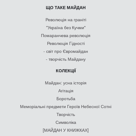
ЩО ТАКЕ МАЙДАН
Революція на граніті
"Україна без Кучми"
Помаранчева революція
Революція Гідності
- світ про Євромайдан
- творчість Майдану
КОЛЕКЦІЇ
Майдан: усна історія
Агітація
Боротьба
Меморіальні предмети Героїв Небесної Сотні
Творчість
Символіка
[МАЙДАН У КНИЖКАХ]