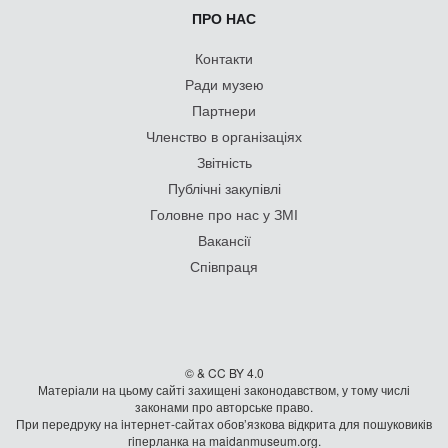
ПРО НАС
Контакти
Ради музею
Партнери
Членство в організаціях
Звітність
Публічні закупівлі
Головне про нас у ЗМІ
Вакансії
Співпраця
© & CC BY 4.0
Матеріали на цьому сайті захищені законодавством, у тому числі
законами про авторське право.
При передруку на iнтернет-сайтах обов’язкова відкрита для пошуковиків
гiперланка на maidanmuseum.org.