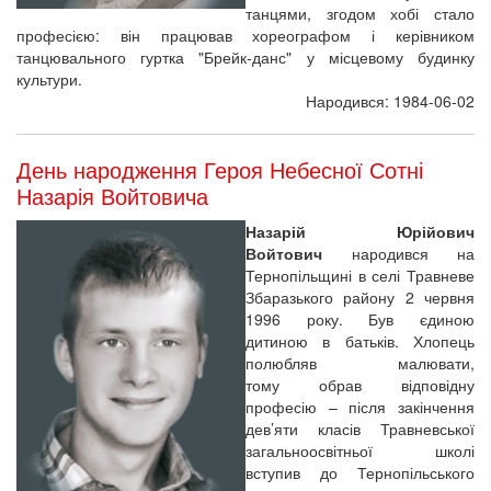
танцями, згодом хобі стало
професією: він працював хореографом і керівником
танцювального гуртка "Брейк-данс" у місцевому будинку
культури.
Народився: 1984-06-02
День народження Героя Небесної Сотні
Назарія Войтовича
Назарій Юрійович
Войтович
народився на
Тернопільщині в селі Травневе
Збаразького району 2 червня
1996 року. Був єдиною
дитиною в батьків. Хлопець
полюбляв малювати,
тому обрав відповідну
професію – після закінчення
дев’яти класів Травневської
загальноосвітньої школі
вступив до Тернопільського