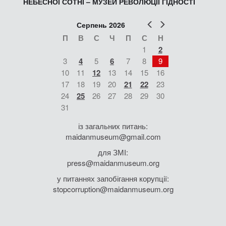
НЕБЕСНОЇ СОТНІ – МУЗЕЙ РЕВОЛЮЦІЇ ГІДНОСТІ
Попер
Наст
Серпень 2026
П
В
С
Ч
П
С
Н
1
2
3
4
5
6
7
8
9
10
11
12
13
14
15
16
17
18
19
20
21
22
23
24
25
26
27
28
29
30
31
із загальних питань:
maidanmuseum@gmail.com
для ЗМІ:
press@maidanmuseum.org
у питаннях запобігання корупції:
stopcorruption@maidanmuseum.org