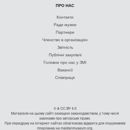
ПРО НАС
Контакти
Ради музею
Партнери
Членство в організаціях
Звітність
Публічні закупівлі
Головне про нас у ЗМІ
Вакансії
Співпраця
© & CC BY 4.0
Матеріали на цьому сайті захищені законодавством, у тому числі
законами про авторське право.
При передруку на iнтернет-сайтах обов’язкова відкрита для пошуковиків
гiперланка на maidanmuseum.org.