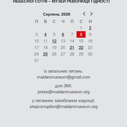
НЕБЕСНОЇ СОТНІ – МУЗЕЙ РЕВОЛЮЦІЇ ГІДНОСТІ
Попер
Наст
Серпень 2026
П
В
С
Ч
П
С
Н
1
2
3
4
5
6
7
8
9
10
11
12
13
14
15
16
17
18
19
20
21
22
23
24
25
26
27
28
29
30
31
із загальних питань:
maidanmuseum@gmail.com
для ЗМІ:
press@maidanmuseum.org
у питаннях запобігання корупції:
stopcorruption@maidanmuseum.org