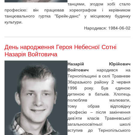
танцями, згодом хобі стало
професією: він працював хореографом і керівником
танцювального гуртка "Брейк-данс" у місцевому будинку
культури.
Народився: 1984-06-02
День народження Героя Небесної Сотні
Назарія Войтовича
Назарій Юрійович
Войтович
народився на
Тернопільщині в селі Травневе
Збаразького району 2 червня
1996 року. Був єдиною
дитиною в батьків. Хлопець
полюбляв малювати,
тому обрав відповідну
професію – після закінчення
дев’яти класів Травневської
загальноосвітньої школі
вступив до Тернопільського