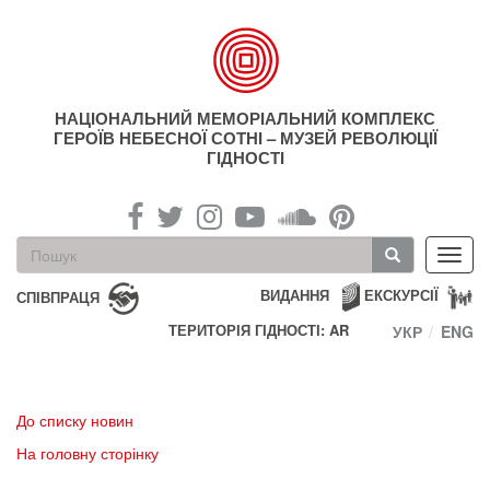
Перейти
до
основного
матеріалу
НАЦІОНАЛЬНИЙ МЕМОРІАЛЬНИЙ КОМПЛЕКС
ГЕРОЇВ НЕБЕСНОЇ СОТНІ – МУЗЕЙ РЕВОЛЮЦІЇ
ГІДНОСТІ
Пошукова
Toggl
форма
navig
Пошук
ВИДАННЯ
ЕКСКУРСІЇ
СПІВПРАЦЯ
ТЕРИТОРІЯ ГІДНОСТІ: AR
УКР
ENG
До списку новин
На головну сторінку