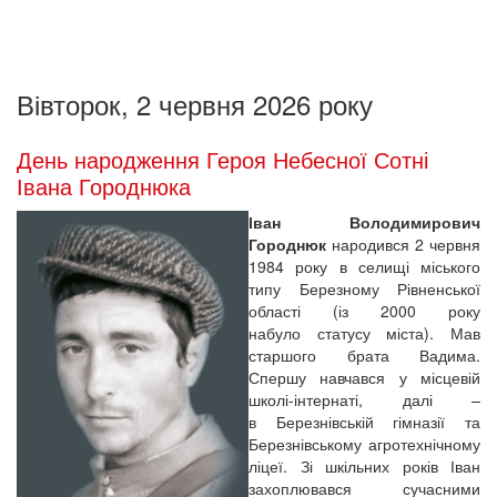
Вівторок, 2 червня 2026 року
День народження Героя Небесної Сотні
Івана Городнюка
Іван Володимирович
Городнюк
народився 2 червня
1984 року в селищі міського
типу Березному Рівненської
області (із 2000 року
набуло статусу міста). Мав
старшого брата Вадима.
Спершу навчався у місцевій
школі-інтернаті, далі –
в Березнівській гімназії та
Березнівському агротехнічному
ліцеї. Зі шкільних років Іван
захоплювався сучасними