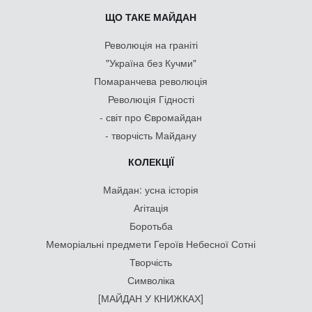
ЩО ТАКЕ МАЙДАН
Революція на граніті
"Україна без Кучми"
Помаранчева революція
Революція Гідності
- світ про Євромайдан
- творчість Майдану
КОЛЕКЦІЇ
Майдан: усна історія
Агітація
Боротьба
Меморіальні предмети Героїв Небесної Сотні
Творчість
Символіка
[МАЙДАН У КНИЖКАХ]