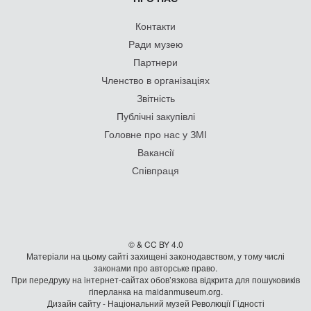
Контакти
Ради музею
Партнери
Членство в організаціях
Звітність
Публічні закупівлі
Головне про нас у ЗМІ
Вакансії
Співпраця
© & CC BY 4.0
Матеріали на цьому сайті захищені законодавством, у тому числі
законами про авторське право.
При передруку на iнтернет-сайтах обов’язкова відкрита для пошуковиків
гiперланка на maidanmuseum.org.
Дизайн сайту - Національний музей Революції Гідності