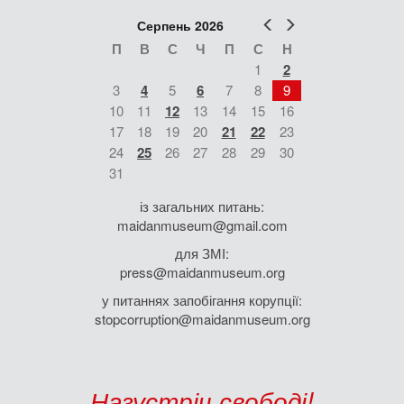
Попер
Наст
Серпень 2026
П
В
С
Ч
П
С
Н
1
2
3
4
5
6
7
8
9
10
11
12
13
14
15
16
17
18
19
20
21
22
23
24
25
26
27
28
29
30
31
із загальних питань:
maidanmuseum@gmail.com
для ЗМІ:
press@maidanmuseum.org
у питаннях запобігання корупції:
stopcorruption@maidanmuseum.org
Назустріч свободі!