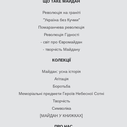
ЩО ТАКЕ МАЙДАН
Революція на граніті
"Україна без Кучми"
Помаранчева революція
Революція Гідності
- світ про Євромайдан
- творчість Майдану
КОЛЕКЦІЇ
Майдан: усна історія
Агітація
Боротьба
Меморіальні предмети Героїв Небесної Сотні
Творчість
Символіка
[МАЙДАН У КНИЖКАХ]
ПРО НАС