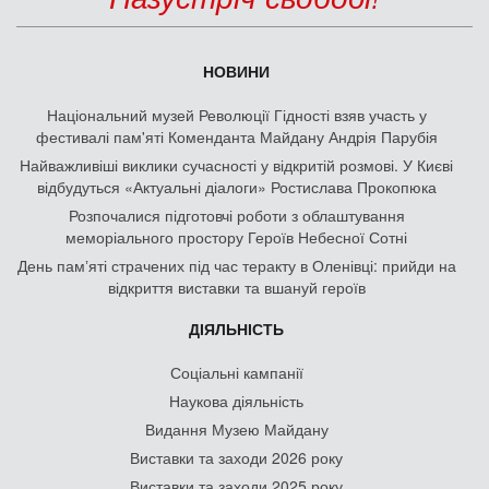
НОВИНИ
Національний музей Революції Гідності взяв участь у
фестивалі пам'яті Коменданта Майдану Андрія Парубія
Найважливіші виклики сучасності у відкритій розмові. У Києві
відбудуться «Актуальні діалоги» Ростислава Прокопюка
Розпочалися підготовчі роботи з облаштування
меморіального простору Героїв Небесної Сотні
День памʼяті страчених під час теракту в Оленівці: прийди на
відкриття виставки та вшануй героїв
ДІЯЛЬНІСТЬ
Соціальні кампанії
Наукова діяльність
Видання Музею Майдану
Виставки та заходи 2026 року
Виставки та заходи 2025 року