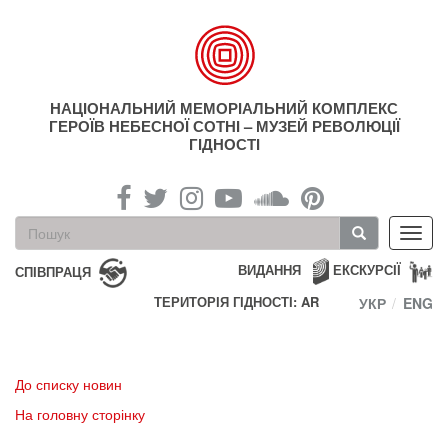
Перейти
до
основного
матеріалу
НАЦІОНАЛЬНИЙ МЕМОРІАЛЬНИЙ КОМПЛЕКС
ГЕРОЇВ НЕБЕСНОЇ СОТНІ – МУЗЕЙ РЕВОЛЮЦІЇ
ГІДНОСТІ
Пошукова
Toggl
форма
navig
Пошук
ВИДАННЯ
ЕКСКУРСІЇ
СПІВПРАЦЯ
ТЕРИТОРІЯ ГІДНОСТІ: AR
УКР
ENG
До списку новин
На головну сторінку