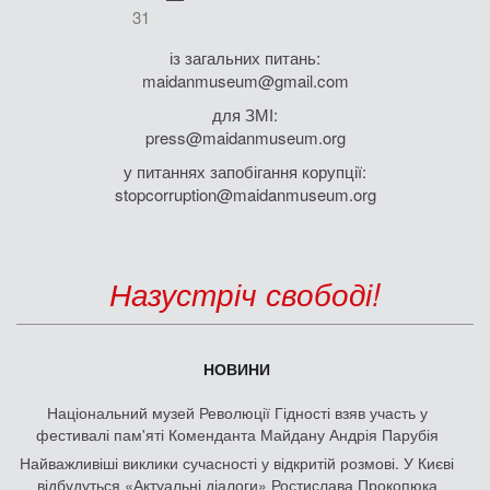
31
із загальних питань:
maidanmuseum@gmail.com
для ЗМІ:
press@maidanmuseum.org
у питаннях запобігання корупції:
stopcorruption@maidanmuseum.org
Назустріч свободі!
НОВИНИ
Національний музей Революції Гідності взяв участь у
фестивалі пам'яті Коменданта Майдану Андрія Парубія
Найважливіші виклики сучасності у відкритій розмові. У Києві
відбудуться «Актуальні діалоги» Ростислава Прокопюка