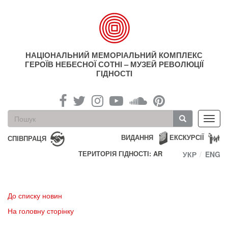
Перейти
до
основного
матеріалу
НАЦІОНАЛЬНИЙ МЕМОРІАЛЬНИЙ КОМПЛЕКС
ГЕРОЇВ НЕБЕСНОЇ СОТНІ – МУЗЕЙ РЕВОЛЮЦІЇ
ГІДНОСТІ
Пошукова
Toggl
форма
navig
Пошук
ВИДАННЯ
ЕКСКУРСІЇ
СПІВПРАЦЯ
ТЕРИТОРІЯ ГІДНОСТІ: AR
УКР
ENG
До списку новин
На головну сторінку