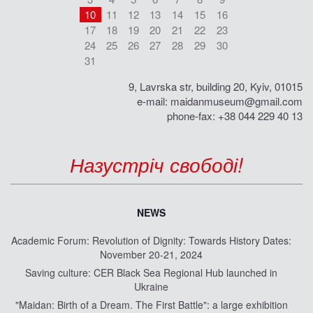
10
11
12
13
14
15
16
17
18
19
20
21
22
23
24
25
26
27
28
29
30
31
9, Lavrska str, building 20, Kyiv, 01015
e-mail:
maidanmuseum@gmail.com
phone-fax: +38 044 229 40 13
Назустріч свободі!
NEWS
Academic Forum: Revolution of Dignity: Towards History Dates:
November 20-21, 2024
Saving culture: CER Black Sea Regional Hub launched in
Ukraine
"Maidan: Birth of a Dream. The First Battle": a large exhibition