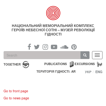
Skip
to
main
content
НАЦІОНАЛЬНИЙ МЕМОРІАЛЬНИЙ КОМПЛЕКС
ГЕРОЇВ НЕБЕСНОЇ СОТНІ – МУЗЕЙ РЕВОЛЮЦІЇ
ГІДНОСТІ
Search
Toggl
form
navig
Search
PUBLICATIONS
EXCURSIONS
TOGETHER
ТЕРИТОРІЯ ГІДНОСТІ: AR
УКР
ENG
Go to front page
Go to news page