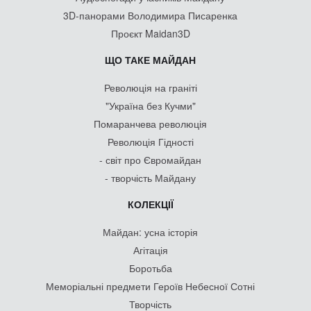
3D-панорами Володимира Писаренка
Проєкт Maidan3D
ЩО ТАКЕ МАЙДАН
Революція на граніті
"Україна без Кучми"
Помаранчева революція
Революція Гідності
- світ про Євромайдан
- творчість Майдану
КОЛЕКЦІЇ
Майдан: усна історія
Агітація
Боротьба
Меморіальні предмети Героїв Небесної Сотні
Творчість