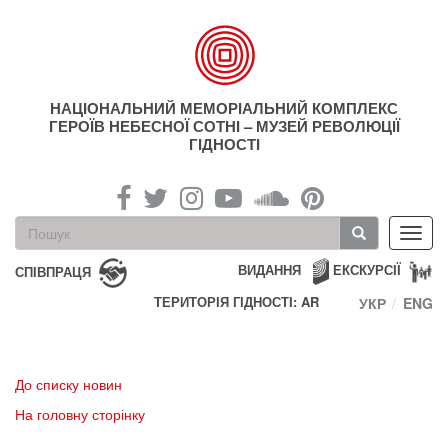
Перейти
до
основного
матеріалу
НАЦІОНАЛЬНИЙ МЕМОРІАЛЬНИЙ КОМПЛЕКС
ГЕРОЇВ НЕБЕСНОЇ СОТНІ – МУЗЕЙ РЕВОЛЮЦІЇ
ГІДНОСТІ
Пошукова
Toggl
форма
navig
Пошук
ВИДАННЯ
ЕКСКУРСІЇ
СПІВПРАЦЯ
ТЕРИТОРІЯ ГІДНОСТІ: AR
УКР
ENG
До списку новин
На головну сторінку