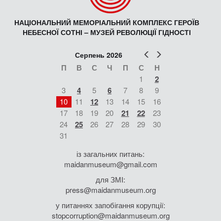
НАЦІОНАЛЬНИЙ МЕМОРІАЛЬНИЙ КОМПЛЕКС ГЕРОЇВ
НЕБЕСНОЇ СОТНІ – МУЗЕЙ РЕВОЛЮЦІЇ ГІДНОСТІ
Попер
Наст
Серпень 2026
П
В
С
Ч
П
С
Н
1
2
3
4
5
6
7
8
9
10
11
12
13
14
15
16
17
18
19
20
21
22
23
24
25
26
27
28
29
30
31
із загальних питань:
maidanmuseum@gmail.com
для ЗМІ:
press@maidanmuseum.org
у питаннях запобігання корупції:
stopcorruption@maidanmuseum.org