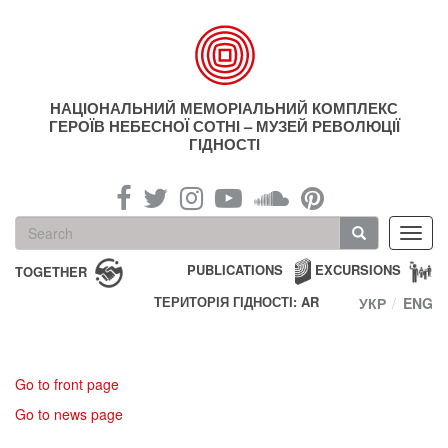
Skip
to
main
content
НАЦІОНАЛЬНИЙ МЕМОРІАЛЬНИЙ КОМПЛЕКС
ГЕРОЇВ НЕБЕСНОЇ СОТНІ – МУЗЕЙ РЕВОЛЮЦІЇ
ГІДНОСТІ
Search
Toggl
form
navig
Search
PUBLICATIONS
EXCURSIONS
TOGETHER
ТЕРИТОРІЯ ГІДНОСТІ: AR
УКР
ENG
Go to front page
Go to news page