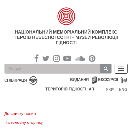
Перейти
до
основного
матеріалу
НАЦІОНАЛЬНИЙ МЕМОРІАЛЬНИЙ КОМПЛЕКС
ГЕРОЇВ НЕБЕСНОЇ СОТНІ – МУЗЕЙ РЕВОЛЮЦІЇ
ГІДНОСТІ
Пошукова
Toggl
форма
navig
Пошук
ВИДАННЯ
ЕКСКУРСІЇ
СПІВПРАЦЯ
ТЕРИТОРІЯ ГІДНОСТІ: AR
УКР
ENG
До списку новин
На головну сторінку