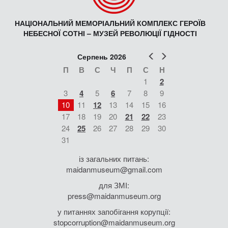
НАЦІОНАЛЬНИЙ МЕМОРІАЛЬНИЙ КОМПЛЕКС ГЕРОЇВ
НЕБЕСНОЇ СОТНІ – МУЗЕЙ РЕВОЛЮЦІЇ ГІДНОСТІ
Попер
Наст
Серпень 2026
П
В
С
Ч
П
С
Н
1
2
3
4
5
6
7
8
9
10
11
12
13
14
15
16
17
18
19
20
21
22
23
24
25
26
27
28
29
30
31
із загальних питань:
maidanmuseum@gmail.com
для ЗМІ:
press@maidanmuseum.org
у питаннях запобігання корупції:
stopcorruption@maidanmuseum.org