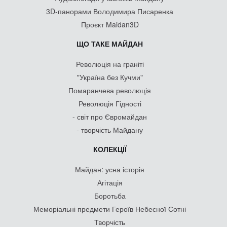
3D-панорами Володимира Писаренка
Проєкт Maidan3D
ЩО ТАКЕ МАЙДАН
Революція на граніті
"Україна без Кучми"
Помаранчева революція
Революція Гідності
- світ про Євромайдан
- творчість Майдану
КОЛЕКЦІЇ
Майдан: усна історія
Агітація
Боротьба
Меморіальні предмети Героїв Небесної Сотні
Творчість