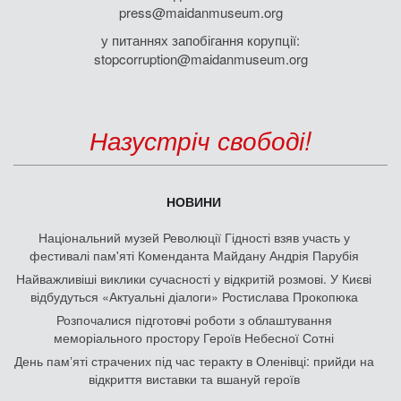
press@maidanmuseum.org
у питаннях запобігання корупції:
stopcorruption@maidanmuseum.org
Назустріч свободі!
НОВИНИ
Національний музей Революції Гідності взяв участь у
фестивалі пам'яті Коменданта Майдану Андрія Парубія
Найважливіші виклики сучасності у відкритій розмові. У Києві
відбудуться «Актуальні діалоги» Ростислава Прокопюка
Розпочалися підготовчі роботи з облаштування
меморіального простору Героїв Небесної Сотні
День памʼяті страчених під час теракту в Оленівці: прийди на
відкриття виставки та вшануй героїв