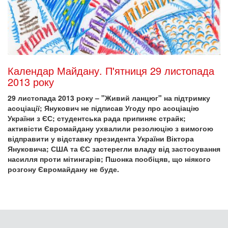
Календар Майдану. П'ятниця 29 листопада
2013 року
29 листопада 2013 року – "Живий ланцюг" на підтримку
асоціації; Янукович не підписав Угоду про асоціацію
України з ЄС; студентська рада припиняє страйк;
активісти Євромайдану ухвалили резолюцію з вимогою
відправити у відставку президента України Віктора
Януковича; США та ЄС застерегли владу від застосування
насилля проти мітингарів; Пшонка пообіцяв, що ніякого
розгону Євромайдану не буде.