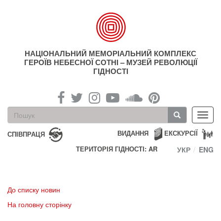
Перейти
до
основного
матеріалу
НАЦІОНАЛЬНИЙ МЕМОРІАЛЬНИЙ КОМПЛЕКС
ГЕРОЇВ НЕБЕСНОЇ СОТНІ – МУЗЕЙ РЕВОЛЮЦІЇ
ГІДНОСТІ
Пошукова
Toggl
форма
navig
Пошук
ВИДАННЯ
ЕКСКУРСІЇ
СПІВПРАЦЯ
ТЕРИТОРІЯ ГІДНОСТІ: AR
УКР
ENG
До списку новин
На головну сторінку