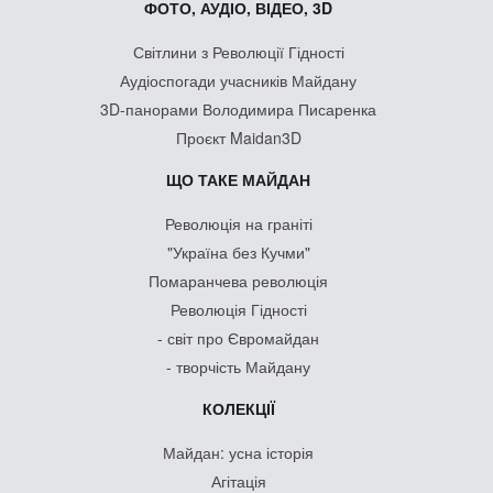
ФОТО, АУДІО, ВІДЕО, 3D
Світлини з Революції Гідності
Аудіоспогади учасників Майдану
3D-панорами Володимира Писаренка
Проєкт Maidan3D
ЩО ТАКЕ МАЙДАН
Революція на граніті
"Україна без Кучми"
Помаранчева революція
Революція Гідності
- світ про Євромайдан
- творчість Майдану
КОЛЕКЦІЇ
Майдан: усна історія
Агітація