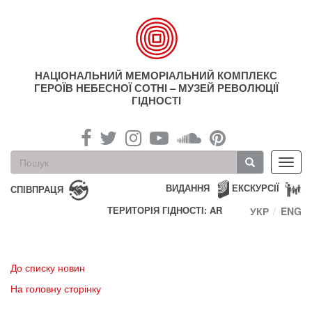
Перейти
до
основного
матеріалу
НАЦІОНАЛЬНИЙ МЕМОРІАЛЬНИЙ КОМПЛЕКС
ГЕРОЇВ НЕБЕСНОЇ СОТНІ – МУЗЕЙ РЕВОЛЮЦІЇ
ГІДНОСТІ
Пошукова
Toggl
форма
navig
Пошук
ВИДАННЯ
ЕКСКУРСІЇ
СПІВПРАЦЯ
ТЕРИТОРІЯ ГІДНОСТІ: AR
УКР
ENG
До списку новин
На головну сторінку