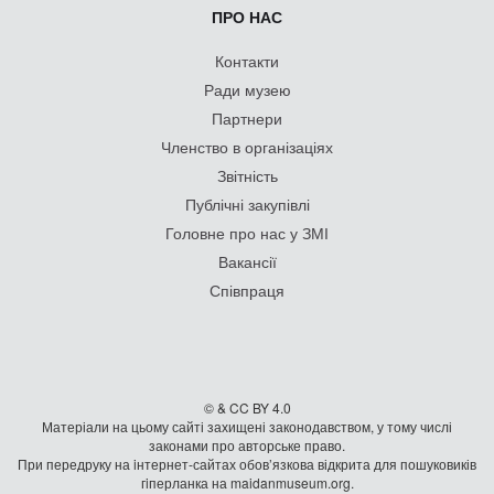
ПРО НАС
Контакти
Ради музею
Партнери
Членство в організаціях
Звітність
Публічні закупівлі
Головне про нас у ЗМІ
Вакансії
Співпраця
© & CC BY 4.0
Матеріали на цьому сайті захищені законодавством, у тому числі
законами про авторське право.
При передруку на iнтернет-сайтах обов’язкова відкрита для пошуковиків
гiперланка на maidanmuseum.org.