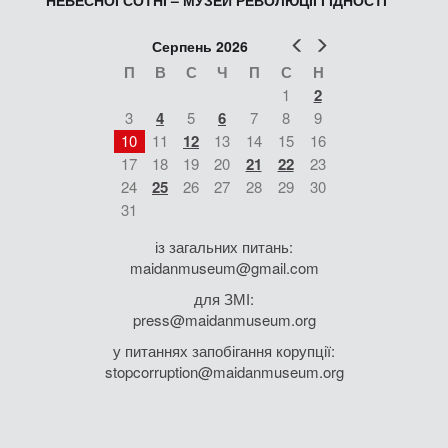
НЕБЕСНОЇ СОТНІ – МУЗЕЙ РЕВОЛЮЦІЇ ГІДНОСТІ
Попер
Наст
Серпень 2026
П
В
С
Ч
П
С
Н
1
2
3
4
5
6
7
8
9
10
11
12
13
14
15
16
17
18
19
20
21
22
23
24
25
26
27
28
29
30
31
із загальних питань:
maidanmuseum@gmail.com
для ЗМІ:
press@maidanmuseum.org
у питаннях запобігання корупції:
stopcorruption@maidanmuseum.org