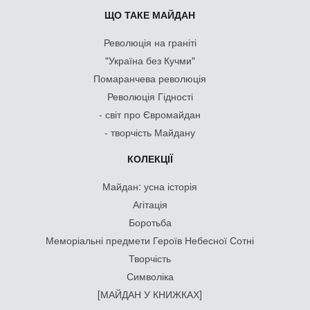
ЩО ТАКЕ МАЙДАН
Революція на граніті
"Україна без Кучми"
Помаранчева революція
Революція Гідності
- світ про Євромайдан
- творчість Майдану
КОЛЕКЦІЇ
Майдан: усна історія
Агітація
Боротьба
Меморіальні предмети Героїв Небесної Сотні
Творчість
Символіка
[МАЙДАН У КНИЖКАХ]