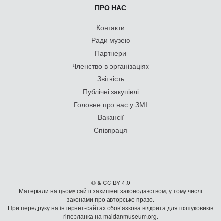
ПРО НАС
Контакти
Ради музею
Партнери
Членство в організаціях
Звітність
Публічні закупівлі
Головне про нас у ЗМІ
Вакансії
Співпраця
© & CC BY 4.0
Матеріали на цьому сайті захищені законодавством, у тому числі
законами про авторське право.
При передруку на iнтернет-сайтах обов’язкова відкрита для пошуковиків
гiперланка на maidanmuseum.org.