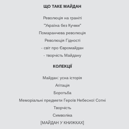
ЩО ТАКЕ МАЙДАН
Революція на граніті
"Україна без Кучми"
Помаранчева революція
Революція Гідності
- світ про Євромайдан
- творчість Майдану
КОЛЕКЦІЇ
Майдан: усна історія
Агітація
Боротьба
Меморіальні предмети Героїв Небесної Сотні
Творчість
Символіка
[МАЙДАН У КНИЖКАХ]