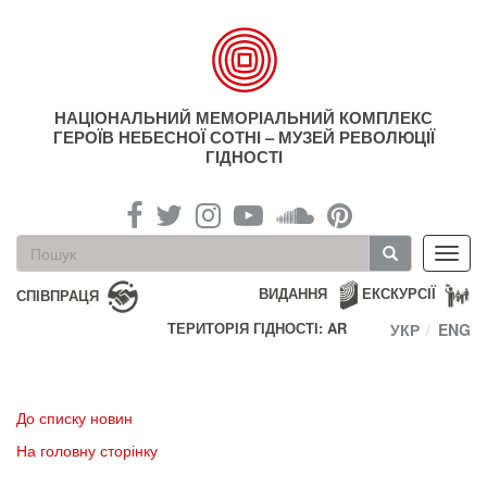
Перейти
до
основного
матеріалу
НАЦІОНАЛЬНИЙ МЕМОРІАЛЬНИЙ КОМПЛЕКС
ГЕРОЇВ НЕБЕСНОЇ СОТНІ – МУЗЕЙ РЕВОЛЮЦІЇ
ГІДНОСТІ
Пошукова
Toggl
форма
navig
Пошук
ВИДАННЯ
ЕКСКУРСІЇ
СПІВПРАЦЯ
ТЕРИТОРІЯ ГІДНОСТІ: AR
УКР
ENG
До списку новин
На головну сторінку