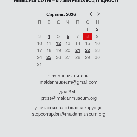
НЕБЕСНОЇ СОТНІ – МУЗЕЙ РЕВОЛЮЦІЇ ГІДНОСТІ
Попер
Наст
Серпень 2026
П
В
С
Ч
П
С
Н
1
2
3
4
5
6
7
8
9
10
11
12
13
14
15
16
17
18
19
20
21
22
23
24
25
26
27
28
29
30
31
із загальних питань:
maidanmuseum@gmail.com
для ЗМІ:
press@maidanmuseum.org
у питаннях запобігання корупції:
stopcorruption@maidanmuseum.org