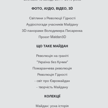
ФОТО, АУДІО, ВІДЕО, 3D
Світлини з Революції Гідності
Аудіоспогади учасників Майдану
3D-панорами Володимира Писаренка
Проєкт Maidan3D
ЩО ТАКЕ МАЙДАН
Революція на граніті
"Україна без Кучми"
Помаранчева революція
Революція Гідності
- світ про Євромайдан
- творчість Майдану
КОЛЕКЦІЇ
Майдан: усна історія