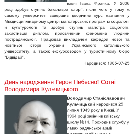
імені Івана Франка. У 2006
році здобув ступінь бакалавра історії, після чого у тому ж
самому університеті завершив дворічний курс навчання у
Міждисциплінарному центрі магістерських програм із соціології
й культурології та здобув ступінь магістра соціології,
захистивши диплом, присвячений феномена "людини
пострадянської". Працював викладачем кафедри нової та
новітньої історії України Українського католицького
університету, а також екскурсоводом у туристичному бюро
"Відвідай".
Народився: 1985-07-25
День народження Героя Небесної Сотні
Володимира Кульчицького
Володимир Станіславович
Кульчицький
народився 25
липня 1949 року в Києві. У
1964 році закінчив київську
школу №14. Проходив службу у
лавах радянської армії
в ракетних військах на