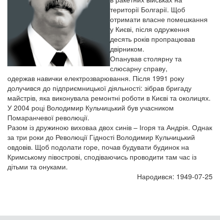
території Болгарії. Щоб
отримати власне помешкання
у Києві, після одруження
десять років пропрацював
двірником.
Опанував столярну та
слюсарну справу,
одержав навички електрозварювання. Після 1991 року
долучився до підприємницької діяльності: зібрав бригаду
майстрів, яка виконувала ремонтні роботи в Києві та околицях.
У 2004 році Володимир Кульчицький був учасником
Помаранчевої революції.
Разом із дружиною виховаа двох синів – Ігоря та Андрія. Однак
за три роки до Революції Гідності Володимир Кульчицький
овдовів. Щоб подолати горе, почав будувати будинок на
Кримському півострові, сподіваючись проводити там час із
дітьми та онуками.
Народився: 1949-07-25