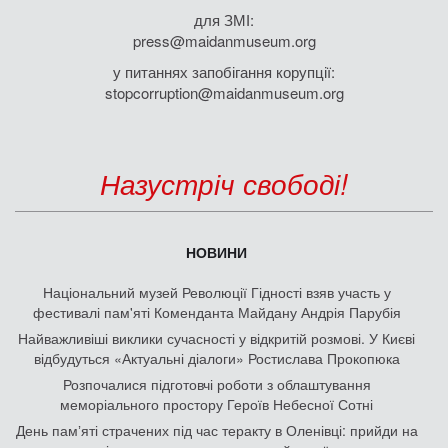
для ЗМІ:
press@maidanmuseum.org
у питаннях запобігання корупції:
stopcorruption@maidanmuseum.org
Назустріч свободі!
НОВИНИ
Національний музей Революції Гідності взяв участь у
фестивалі пам'яті Коменданта Майдану Андрія Парубія
Найважливіші виклики сучасності у відкритій розмові. У Києві
відбудуться «Актуальні діалоги» Ростислава Прокопюка
Розпочалися підготовчі роботи з облаштування
меморіального простору Героїв Небесної Сотні
День памʼяті страчених під час теракту в Оленівці: прийди на