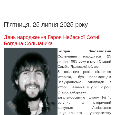
П'ятниця, 25 липня 2025 року
День народження Героя Небесної Сотні
Богдана Сольчаника
Богдан Зіновійович
Сольчаник
народився 25
липня 1985 року в місті Старий
Самбір Львівської області.
Зі шкільних років цікавився
історією, був переможцем
Всеукраїнської олімпіади з
історії. Закінчивши у 2002 році
Старосамбірську
загальноосвітню школу №1,
вступив на історичний
факультет Львівського
національного університету