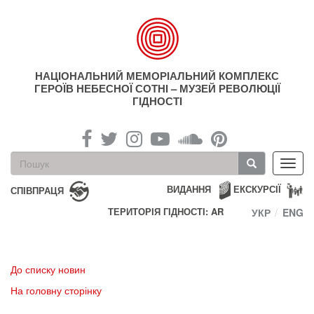
Перейти
до
основного
матеріалу
НАЦІОНАЛЬНИЙ МЕМОРІАЛЬНИЙ КОМПЛЕКС
ГЕРОЇВ НЕБЕСНОЇ СОТНІ – МУЗЕЙ РЕВОЛЮЦІЇ
ГІДНОСТІ
Пошукова
Toggl
форма
navig
Пошук
ВИДАННЯ
ЕКСКУРСІЇ
СПІВПРАЦЯ
ТЕРИТОРІЯ ГІДНОСТІ: AR
УКР
ENG
До списку новин
На головну сторінку