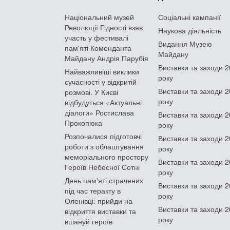
Національний музей
Соціальні кампанії
Революції Гідності взяв
Наукова діяльність
участь у фестивалі
Видання Музею
пам'яті Коменданта
Майдану
Майдану Андрія Парубія
Виставки та заходи 
Найважливіші виклики
року
сучасності у відкритій
Виставки та заходи 
розмові. У Києві
року
відбудуться «Актуальні
діалоги» Ростислава
Виставки та заходи 
Прокопюка
року
Розпочалися підготовчі
Виставки та заходи 
роботи з облаштування
року
меморіального простору
Виставки та заходи 
Героїв Небесної Сотні
року
День памʼяті страчених
Виставки та заходи 
під час теракту в
року
Оленівці: прийди на
Виставки та заходи 
відкриття виставки та
року
вшануй героїв