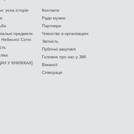
: усна історія
Контакти
ія
Ради музею
ьба
Партнери
іальні предмети
Членство в організаціях
 Небесної Сотні
Звітність
сть
Публічні закупівлі
ліка
Головне про нас у ЗМІ
АН У КНИЖКАХ]
Вакансії
Співпраця