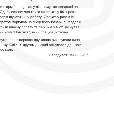
и в армії працював у лісовому господарстві на
 Однак економічна криза на початку 90-х років
ерія шукати іншу роботу. Спочатку разом із
атом торгував на місцевому базарі, а невдовзі
крити власну справу та першим у місті заснував
ий клуб "Престиж", який працює дотепер.
одружений. Із першою дружиною виховували сина
оньку Юлію. У другому шлюбі опікувався донькою
ронікою..
Народився: 1963-06-17