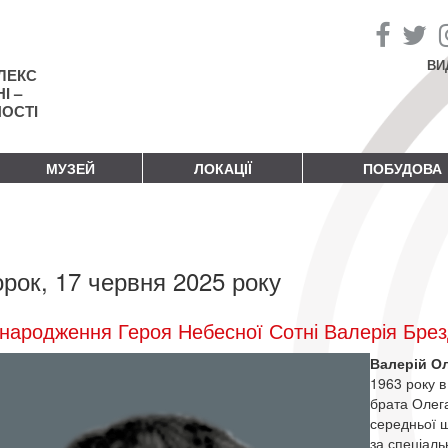
ВИ
ЛЕКС
І –
НОСТІ
МУЗЕЙ
ЛОКАЦІЇ
ПОБУДОВА
орок, 17 червня 2025 року
народження Героя Небесної Сотні Валерія Бре
Валерій О
1963 року в
брата Олега
середньої ш
за спеціаль