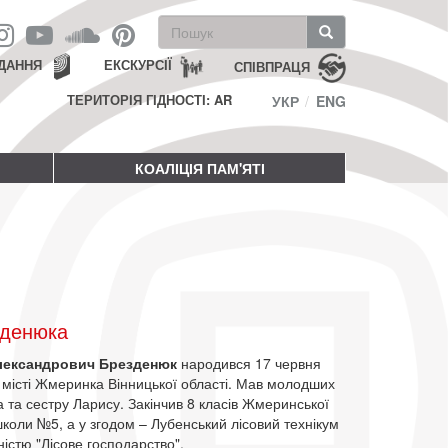
Пошукова
форма
Пошук
ДАННЯ
ЕКСКУРСІЇ
СПІВПРАЦЯ
ТЕРИТОРІЯ ГІДНОСТІ: AR
УКР
ENG
КОАЛІЦІЯ ПАМ'ЯТІ
зденюка
лександрович Брезденюк
народився 17 червня
 місті Жмеринка Вінницької області. Мав молодших
 та сестру Ларису. Закінчив 8 класів Жмеринської
коли №5, а у згодом – Лубенський лісовий технікум
ністю "Лісове господарство".