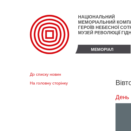
Перейти
до
основного
НАЦІОНАЛЬНИЙ
матеріалу
МЕМОРІАЛЬНИЙ КОМП
ГЕРОЇВ НЕБЕСНОЇ СОТН
МУЗЕЙ РЕВОЛЮЦІЇ ГІД
МЕМОРІАЛ
До списку новин
Вівт
На головну сторінку
День 