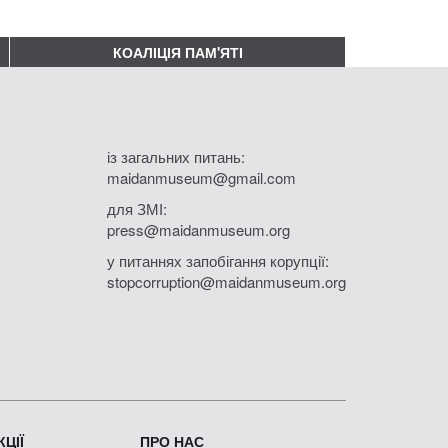
КОАЛІЦІЯ ПАМ'ЯТІ
із загальних питань:
maidanmuseum@gmail.com
для ЗМІ:
press@maidanmuseum.org
у питаннях запобігання корупції:
stopcorruption@maidanmuseum.org
ЦІЇ
ПРО НАС