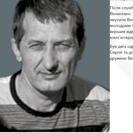
Після служб
Вінниччині.
змусила Вал
молодшим бр
вирішив від
комп’ютерн
Був двічі 
Сергія та д
дружини Ве