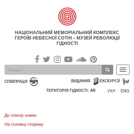
Перейти
до
основного
матеріалу
НАЦІОНАЛЬНИЙ МЕМОРІАЛЬНИЙ КОМПЛЕКС
ГЕРОЇВ НЕБЕСНОЇ СОТНІ – МУЗЕЙ РЕВОЛЮЦІЇ
ГІДНОСТІ
Пошукова
Toggl
форма
navig
Пошук
ВИДАННЯ
ЕКСКУРСІЇ
СПІВПРАЦЯ
ТЕРИТОРІЯ ГІДНОСТІ: AR
УКР
ENG
До списку новин
На головну сторінку