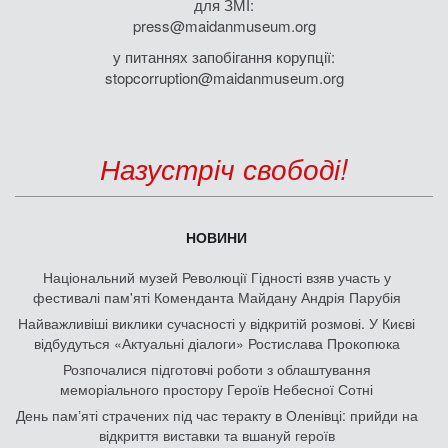
для ЗМІ:
press@maidanmuseum.org
у питаннях запобігання корупції:
stopcorruption@maidanmuseum.org
Назустріч свободі!
НОВИНИ
Національний музей Революції Гідності взяв участь у
фестивалі пам'яті Коменданта Майдану Андрія Парубія
Найважливіші виклики сучасності у відкритій розмові. У Києві
відбудуться «Актуальні діалоги» Ростислава Прокопюка
Розпочалися підготовчі роботи з облаштування
меморіального простору Героїв Небесної Сотні
День памʼяті страчених під час теракту в Оленівці: прийди на
відкриття виставки та вшануй героїв