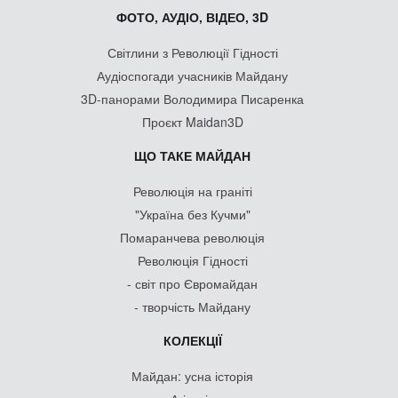
ФОТО, АУДІО, ВІДЕО, 3D
Світлини з Революції Гідності
Аудіоспогади учасників Майдану
3D-панорами Володимира Писаренка
Проєкт Maidan3D
ЩО ТАКЕ МАЙДАН
Революція на граніті
"Україна без Кучми"
Помаранчева революція
Революція Гідності
- світ про Євромайдан
- творчість Майдану
КОЛЕКЦІЇ
Майдан: усна історія