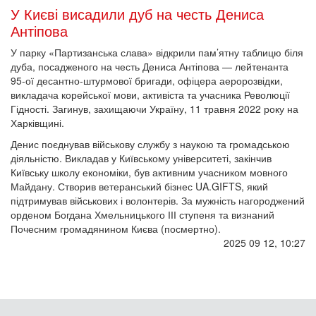
У Києві висадили дуб на честь Дениса
Антіпова
У парку «Партизанська слава» відкрили пам’ятну таблицю біля
дуба, посадженого на честь Дениса Антіпова — лейтенанта
95-ої десантно-штурмової бригади, офіцера аеророзвідки,
викладача корейської мови, активіста та учасника Революції
Гідності. Загинув, захищаючи Україну, 11 травня 2022 року на
Харківщині.
Денис поєднував військову службу з наукою та громадською
діяльністю. Викладав у Київському університеті, закінчив
Київську школу економіки, був активним учасником мовного
Майдану. Створив ветеранський бізнес UA.GIFTS, який
підтримував військових і волонтерів. За мужність нагороджений
орденом Богдана Хмельницького ІІІ ступеня та визнаний
Почесним громадянином Києва (посмертно).
2025 09 12, 10:27