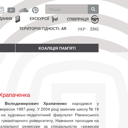
Пошукова
форма
Пошук
ДАННЯ
ЕКСКУРСІЇ
СПІВПРАЦЯ
ТЕРИТОРІЯ ГІДНОСТІ: AR
УКР
ENG
КОАЛІЦІЯ ПАМ'ЯТІ
 Храпаченка
р Володимирович Храпаченко
народився у
вересня 1987 року. У 2004 році закінчив школу № 19
 на художньо-педагогічний факультет Рівненського
 гуманітарного університету. Навчання проходив на
еатральної режисури за спеціальністю «режисер