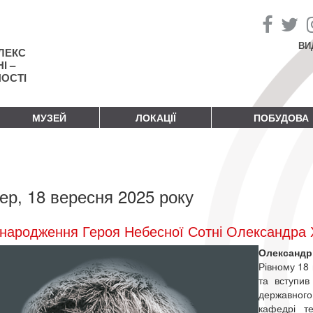
ВИ
ЛЕКС
І –
НОСТІ
МУЗЕЙ
ЛОКАЦІЇ
ПОБУДОВА
ер, 18 вересня 2025 року
народження Героя Небесної Сотні Олександра
Олександ
Рівному 18 
та вступив
державного
кафедрі т