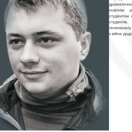
драматично
освітнім 
студентом 
студент
телеканалу 
з війни дод