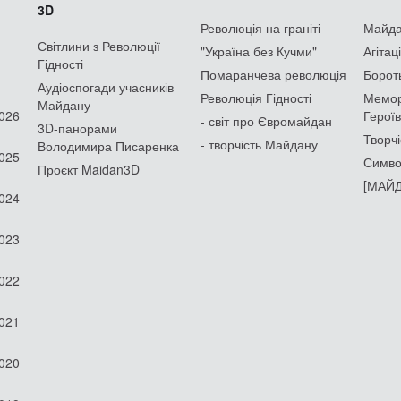
3D
Революція на граніті
Майдан
Світлини з Революції
"Україна без Кучми"
Агітац
Гідності
Помаранчева революція
Борот
Аудіоспогади учасників
Революція Гідності
Мемор
Майдану
2026
Героїв
- світ про Євромайдан
3D-панорами
Творчі
- творчість Майдану
Володимира Писаренка
2025
Симво
Проєкт Maidan3D
[МАЙД
2024
2023
2022
2021
2020