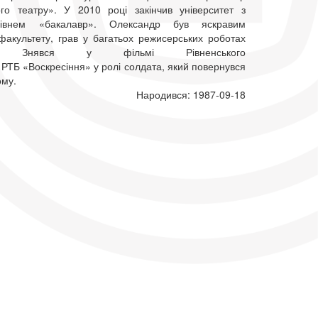
го театру». У 2010 році закінчив університет з
рівнем «бакалавр». Олександр був яскравим
факультету, грав у багатьох режисерських роботах
ів. Знявся у фільмі Рівненського
РТБ «Воскресіння» у ролі солдата, який повернувся
ому.
Народився: 1987-09-18