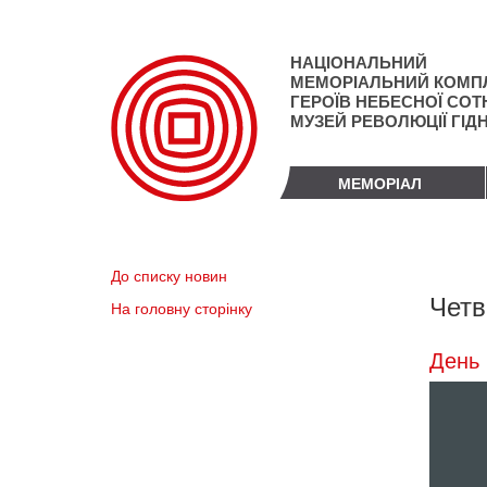
Перейти
до
основного
НАЦІОНАЛЬНИЙ
матеріалу
МЕМОРІАЛЬНИЙ КОМП
ГЕРОЇВ НЕБЕСНОЇ СОТН
МУЗЕЙ РЕВОЛЮЦІЇ ГІД
МЕМОРІАЛ
До списку новин
Четв
На головну сторінку
День 