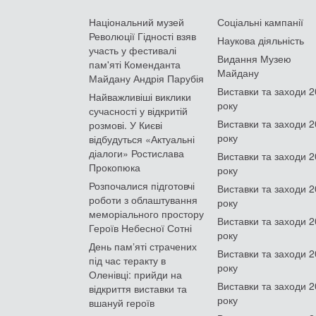
Національний музей
Соціальні кампанії
Революції Гідності взяв
Наукова діяльність
участь у фестивалі
Видання Музею
пам'яті Коменданта
Майдану
Майдану Андрія Парубія
Виставки та заходи 
Найважливіші виклики
року
сучасності у відкритій
Виставки та заходи 
розмові. У Києві
року
відбудуться «Актуальні
діалоги» Ростислава
Виставки та заходи 
Прокопюка
року
Розпочалися підготовчі
Виставки та заходи 
роботи з облаштування
року
меморіального простору
Виставки та заходи 
Героїв Небесної Сотні
року
День памʼяті страчених
Виставки та заходи 
під час теракту в
року
Оленівці: прийди на
Виставки та заходи 
відкриття виставки та
року
вшануй героїв