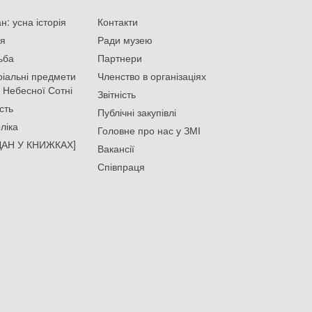
: усна історія
Контакти
ія
Ради музею
ьба
Партнери
іальні предмети
Членство в організаціях
 Небесної Сотні
Звітність
сть
Публічні закупівлі
ліка
Головне про нас у ЗМІ
АН У КНИЖКАХ]
Вакансії
Співпраця