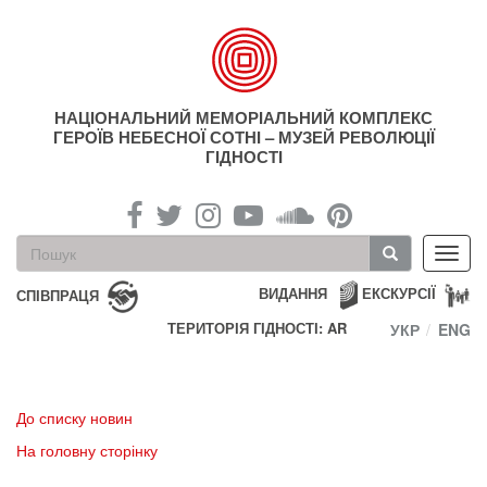
Перейти
до
основного
матеріалу
НАЦІОНАЛЬНИЙ МЕМОРІАЛЬНИЙ КОМПЛЕКС
ГЕРОЇВ НЕБЕСНОЇ СОТНІ – МУЗЕЙ РЕВОЛЮЦІЇ
ГІДНОСТІ
Пошукова
Toggl
форма
navig
Пошук
ВИДАННЯ
ЕКСКУРСІЇ
СПІВПРАЦЯ
ТЕРИТОРІЯ ГІДНОСТІ: AR
УКР
ENG
До списку новин
На головну сторінку