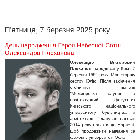
П'ятниця, 7 березня 2025 року
День народження Героя Небесної Сотні
Олександра Плеханова
Олександр Вікторович
Плеханов
народився у Києві 7
березня 1991 року. Мав старшу
сестру Юлію. Після закінчення
столичної гімназії
"Межигірська" вступив на
архітектурний факультет
Київського національного
університету будівництва й
архітектури. Планував навесні
2014 року поїхати до Норвегії,
щоб продовжити навчання за
фахом в університеті Осло.