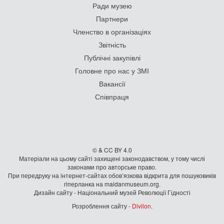
Ради музею
Партнери
Членство в організаціях
Звітність
Публічні закупівлі
Головне про нас у ЗМІ
Вакансії
Співпраця
© & CC BY 4.0
Матеріали на цьому сайті захищені законодавством, у тому числі
законами про авторське право.
При передруку на iнтернет-сайтах обов’язкова відкрита для пошуковиків
гiперланка на maidanmuseum.org.
Дизайн сайту - Національний музей Революції Гідності
Розроблення сайту -
Divilon
.