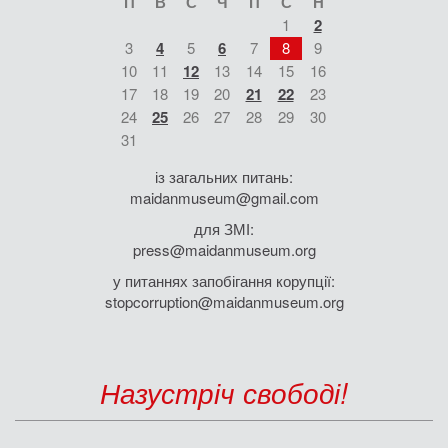
П
В
С
Ч
П
С
Н
1
2
3
4
5
6
7
8
9
10
11
12
13
14
15
16
17
18
19
20
21
22
23
24
25
26
27
28
29
30
31
із загальних питань:
maidanmuseum@gmail.com
для ЗМІ:
press@maidanmuseum.org
у питаннях запобігання корупції:
stopcorruption@maidanmuseum.org
Назустріч свободі!