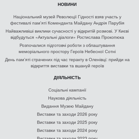
НОВИНИ
Національний музей Революції Гідності взяв участь у
фестивалі пам'яті Коменданта Майдану Андрія Парубія
Найважливіші виклики сучасності у відкритій розмові. У Києві
відбудуться «Актуальні діалоги» Ростислава Прокопюка
Розпочалися підготовчі роботи з облаштування
меморіального простору Героїв Небесної Сотні
День памʼяті страчених під час теракту в Оленівці: прийди на
відкриття виставки та вшануй героїв
ДІЯЛЬНІСТЬ
Соціальні кампанії
Наукова діяльність
Видання Музею Майдану
Виставки та заходи 2026 року
Виставки та заходи 2025 року
Виставки та заходи 2024 року
Виставки та заходи 2023 року