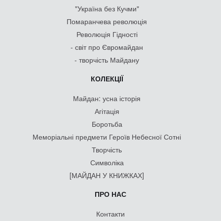
"Україна без Кучми"
Помаранчева революція
Революція Гідності
- світ про Євромайдан
- творчість Майдану
КОЛЕКЦІЇ
Майдан: усна історія
Агітація
Боротьба
Меморіальні предмети Героїв Небесної Сотні
Творчість
Символіка
[МАЙДАН У КНИЖКАХ]
ПРО НАС
Контакти