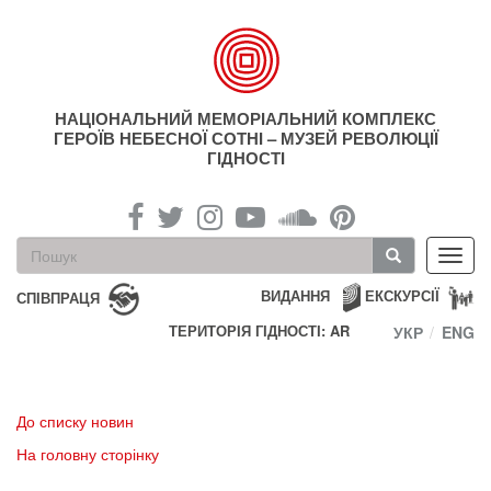
Перейти
до
основного
матеріалу
НАЦІОНАЛЬНИЙ МЕМОРІАЛЬНИЙ КОМПЛЕКС
ГЕРОЇВ НЕБЕСНОЇ СОТНІ – МУЗЕЙ РЕВОЛЮЦІЇ
ГІДНОСТІ
Пошукова
Toggl
форма
navig
Пошук
ВИДАННЯ
ЕКСКУРСІЇ
СПІВПРАЦЯ
ТЕРИТОРІЯ ГІДНОСТІ: AR
УКР
ENG
До списку новин
На головну сторінку