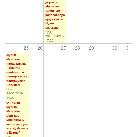
держави
підписав
закон, що
розблоковує
будівництво
Музею
Майдану
Срд,
20/05/2026 -
17:05
25
26
27
28
29
30
31
Музей
Майдану
представить
«Зошити
свободи» на
цьогорічному
Книжковому
Арсеналі
Пон,
25/05/2026 -
16:30
Очільник
Музею
Майдану
відвідав
міжнародну
конференцію,
яка відбулась
у Швеції
Пон,