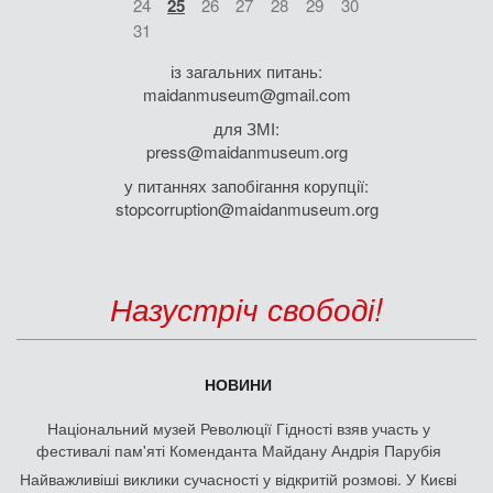
24
25
26
27
28
29
30
31
із загальних питань:
maidanmuseum@gmail.com
для ЗМІ:
press@maidanmuseum.org
у питаннях запобігання корупції:
stopcorruption@maidanmuseum.org
Назустріч свободі!
НОВИНИ
Національний музей Революції Гідності взяв участь у
фестивалі пам'яті Коменданта Майдану Андрія Парубія
Найважливіші виклики сучасності у відкритій розмові. У Києві