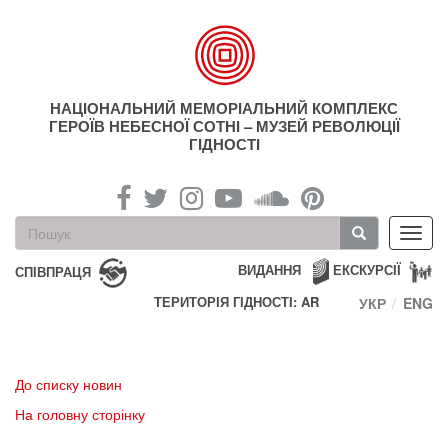
Перейти
до
основного
матеріалу
НАЦІОНАЛЬНИЙ МЕМОРІАЛЬНИЙ КОМПЛЕКС
ГЕРОЇВ НЕБЕСНОЇ СОТНІ – МУЗЕЙ РЕВОЛЮЦІЇ
ГІДНОСТІ
Пошукова
Toggl
форма
navig
Пошук
ВИДАННЯ
ЕКСКУРСІЇ
СПІВПРАЦЯ
ТЕРИТОРІЯ ГІДНОСТІ: AR
УКР
ENG
До списку новин
На головну сторінку