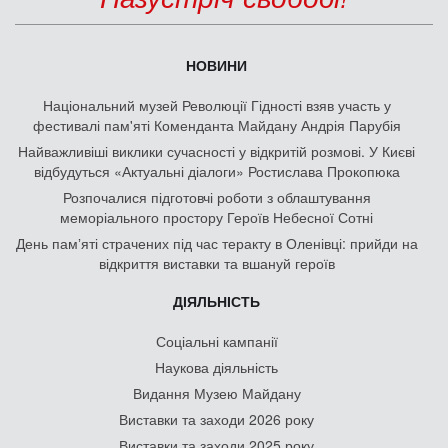
НОВИНИ
Національний музей Революції Гідності взяв участь у
фестивалі пам'яті Коменданта Майдану Андрія Парубія
Найважливіші виклики сучасності у відкритій розмові. У Києві
відбудуться «Актуальні діалоги» Ростислава Прокопюка
Розпочалися підготовчі роботи з облаштування
меморіального простору Героїв Небесної Сотні
День памʼяті страчених під час теракту в Оленівці: прийди на
відкриття виставки та вшануй героїв
ДІЯЛЬНІСТЬ
Соціальні кампанії
Наукова діяльність
Видання Музею Майдану
Виставки та заходи 2026 року
Виставки та заходи 2025 року