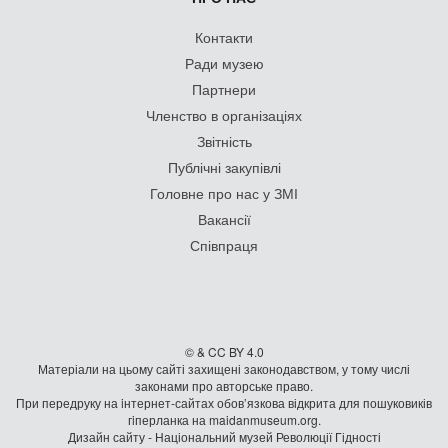
Контакти
Ради музею
Партнери
Членство в організаціях
Звітність
Публічні закупівлі
Головне про нас у ЗМІ
Вакансії
Співпраця
© & CC BY 4.0
Матеріали на цьому сайті захищені законодавством, у тому числі
законами про авторське право.
При передруку на iнтернет-сайтах обов’язкова відкрита для пошуковиків
гiперланка на maidanmuseum.org.
Дизайн сайту - Національний музей Революції Гідності