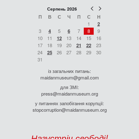
Попер
Наст
Серпень 2026
П
В
С
Ч
П
С
Н
1
2
3
4
5
6
7
8
9
10
11
12
13
14
15
16
17
18
19
20
21
22
23
24
25
26
27
28
29
30
31
із загальних питань:
maidanmuseum@gmail.com
для ЗМІ:
press@maidanmuseum.org
у питаннях запобігання корупції:
stopcorruption@maidanmuseum.org
Назустріч свободі!