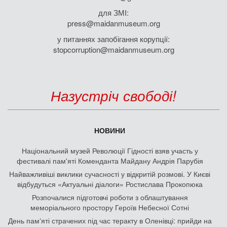
для ЗМІ:
press@maidanmuseum.org
у питаннях запобігання корупції:
stopcorruption@maidanmuseum.org
Назустріч свободі!
НОВИНИ
Національний музей Революції Гідності взяв участь у
фестивалі пам'яті Коменданта Майдану Андрія Парубія
Найважливіші виклики сучасності у відкритій розмові. У Києві
відбудуться «Актуальні діалоги» Ростислава Прокопюка
Розпочалися підготовчі роботи з облаштування
меморіального простору Героїв Небесної Сотні
День памʼяті страчених під час теракту в Оленівці: прийди на