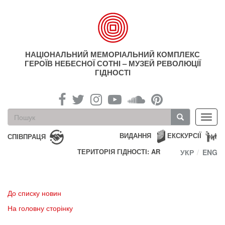
Перейти
до
основного
матеріалу
НАЦІОНАЛЬНИЙ МЕМОРІАЛЬНИЙ КОМПЛЕКС
ГЕРОЇВ НЕБЕСНОЇ СОТНІ – МУЗЕЙ РЕВОЛЮЦІЇ
ГІДНОСТІ
Пошукова
Toggl
форма
navig
Пошук
ВИДАННЯ
ЕКСКУРСІЇ
СПІВПРАЦЯ
ТЕРИТОРІЯ ГІДНОСТІ: AR
УКР
ENG
До списку новин
На головну сторінку