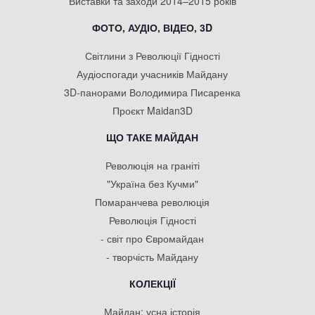
Виставки та заходи 2014–2015 років
ФОТО, АУДІО, ВІДЕО, 3D
Світлини з Революції Гідності
Аудіоспогади учасників Майдану
3D-панорами Володимира Писаренка
Проєкт Maidan3D
ЩО ТАКЕ МАЙДАН
Революція на граніті
"Україна без Кучми"
Помаранчева революція
Революція Гідності
- світ про Євромайдан
- творчість Майдану
КОЛЕКЦІЇ
Майдан: усна історія