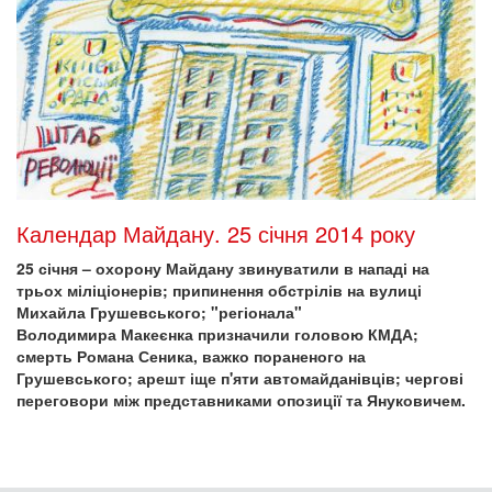
Календар Майдану. 25 січня 2014 року
25 січня – охорону Майдану звинуватили в нападі на
трьох міліціонерів; припинення обстрілів на вулиці
Михайла Грушевського; "регіонала"
Володимира Макеєнка призначили головою КМДА;
смерть Романа Сеника, важко пораненого на
Грушевського; арешт іще п'яти автомайданівців; чергові
переговори між представниками опозиції та Януковичем.