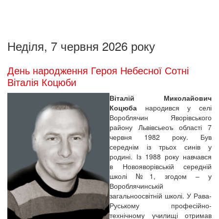
Неділя, 7 червня 2026 року
День народження Героя Небесної Сотні
Віталія Коцюби
Віталій Миколайович
Коцюба
народився у селі
Вороблячин Яворівського
району Львівсьеоъ області 7
червня 1982 року. Був
середнім із трьох синів у
родині. Із 1988 року навчався
в Новояворівській середній
школі №1, згодом – у
Вороблячинській
загальноосвітній школі. У Рава-
Руському професійно-
технічному училищі отримав