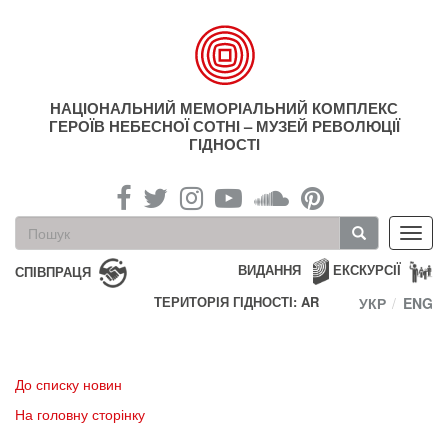
Перейти
до
основного
матеріалу
НАЦІОНАЛЬНИЙ МЕМОРІАЛЬНИЙ КОМПЛЕКС
ГЕРОЇВ НЕБЕСНОЇ СОТНІ – МУЗЕЙ РЕВОЛЮЦІЇ
ГІДНОСТІ
Пошукова
Toggl
форма
navig
Пошук
ВИДАННЯ
ЕКСКУРСІЇ
СПІВПРАЦЯ
ТЕРИТОРІЯ ГІДНОСТІ: AR
УКР
ENG
До списку новин
На головну сторінку