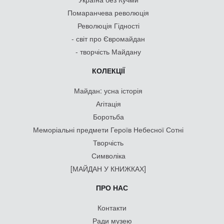
Помаранчева революція
Революція Гідності
- світ про Євромайдан
- творчість Майдану
КОЛЕКЦІЇ
Майдан: усна історія
Агітація
Боротьба
Меморіальні предмети Героїв Небесної Сотні
Творчість
Символіка
[МАЙДАН У КНИЖКАХ]
ПРО НАС
Контакти
Ради музею