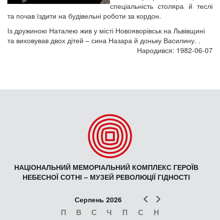
спеціальність столяра й теслі
та почав їздити на будівельні роботи за кордон.
Із дружиною Наталею жив у місті Новояворівськ на Львівщині
та виховував двох дітей – сина Назара й доньку Василину. .
Народився: 1982-06-07
НАЦІОНАЛЬНИЙ МЕМОРІАЛЬНИЙ КОМПЛЕКС ГЕРОЇВ
НЕБЕСНОЇ СОТНІ – МУЗЕЙ РЕВОЛЮЦІЇ ГІДНОСТІ
Попер
Наст
Серпень 2026
П
В
С
Ч
П
С
Н