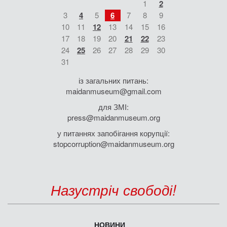
1
2
3
4
5
6
7
8
9
10
11
12
13
14
15
16
17
18
19
20
21
22
23
24
25
26
27
28
29
30
31
із загальних питань:
maidanmuseum@gmail.com
для ЗМІ:
press@maidanmuseum.org
у питаннях запобігання корупції:
stopcorruption@maidanmuseum.org
Назустріч свободі!
НОВИНИ