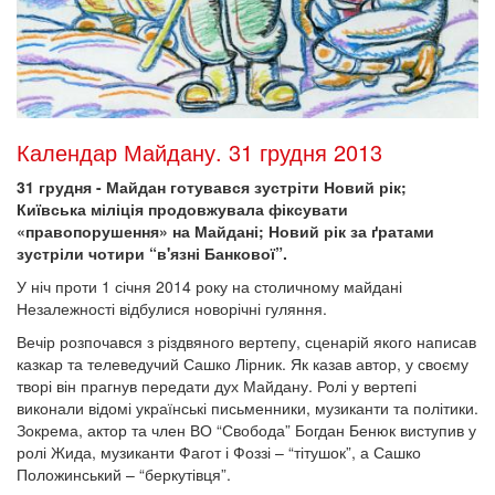
Календар Майдану. 31 грудня 2013
31 грудня - Майдан готувався зустріти Новий рік;
Київська міліція продовжувала фіксувати
«правопорушення» на Майдані; Новий рік за ґратами
зустріли чотири “в'язні Банкової”.
У ніч проти 1 січня 2014 року на столичному майдані
Незалежності відбулися новорічні гуляння.
Вечір розпочався з різдвяного вертепу, сценарій якого написав
казкар та телеведучий Сашко Лірник. Як казав автор, у своєму
творі він прагнув передати дух Майдану. Ролі у вертепі
виконали відомі українські письменники, музиканти та політики.
Зокрема, актор та член ВО “Свобода” Богдан Бенюк виступив у
ролі Жида, музиканти Фагот і Фоззі – “тітушок”, а Сашко
Положинський – “беркутівця”.