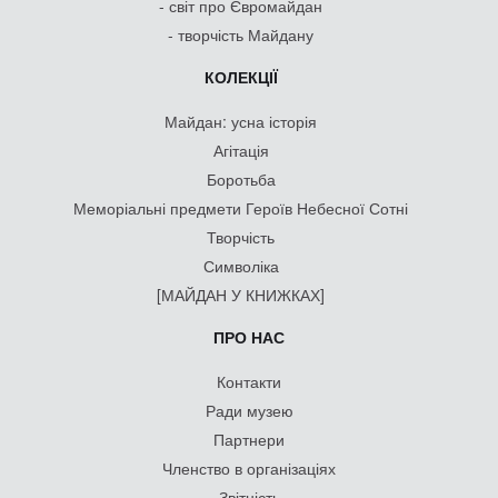
- світ про Євромайдан
- творчість Майдану
КОЛЕКЦІЇ
Майдан: усна історія
Агітація
Боротьба
Меморіальні предмети Героїв Небесної Сотні
Творчість
Символіка
[МАЙДАН У КНИЖКАХ]
ПРО НАС
Контакти
Ради музею
Партнери
Членство в організаціях
Звітність