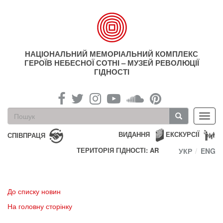
Перейти
до
основного
матеріалу
НАЦІОНАЛЬНИЙ МЕМОРІАЛЬНИЙ КОМПЛЕКС
ГЕРОЇВ НЕБЕСНОЇ СОТНІ – МУЗЕЙ РЕВОЛЮЦІЇ
ГІДНОСТІ
Пошукова
Toggl
форма
navig
Пошук
ВИДАННЯ
ЕКСКУРСІЇ
СПІВПРАЦЯ
ТЕРИТОРІЯ ГІДНОСТІ: AR
УКР
ENG
До списку новин
На головну сторінку