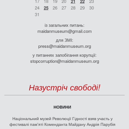
17
18
19
20
21
22
23
24
25
26
27
28
29
30
31
із загальних питань:
maidanmuseum@gmail.com
для ЗМІ:
press@maidanmuseum.org
у питаннях запобігання корупції:
stopcorruption@maidanmuseum.org
Назустріч свободі!
НОВИНИ
Національний музей Революції Гідності взяв участь у
фестивалі пам'яті Коменданта Майдану Андрія Парубія