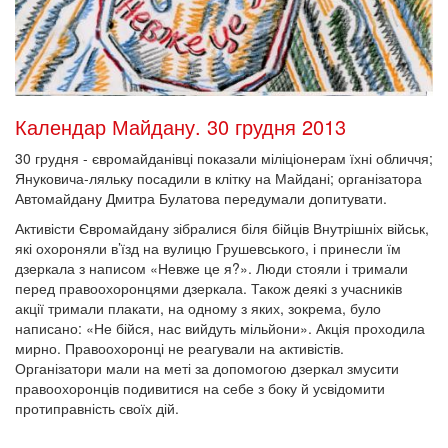
Календар Майдану. 30 грудня 2013
30 грудня - євромайданівці показали міліціонерам їхні обличчя;
Януковича-ляльку посадили в клітку на Майдані; організатора
Автомайдану Дмитра Булатова передумали допитувати.
Активісти Євромайдану зібралися біля бійців Внутрішніх військ,
які охороняли в’їзд на вулицю Грушевського, і принесли їм
дзеркала з написом «Невже це я?». Люди стояли і тримали
перед правоохоронцями дзеркала. Також деякі з учасників
акції тримали плакати, на одному з яких, зокрема, було
написано: «Не бійся, нас вийдуть мільйони». Акція проходила
мирно. Правоохоронці не реагували на активістів.
Організатори мали на меті за допомогою дзеркал змусити
правоохоронців подивитися на себе з боку й усвідомити
протиправність своїх дій.