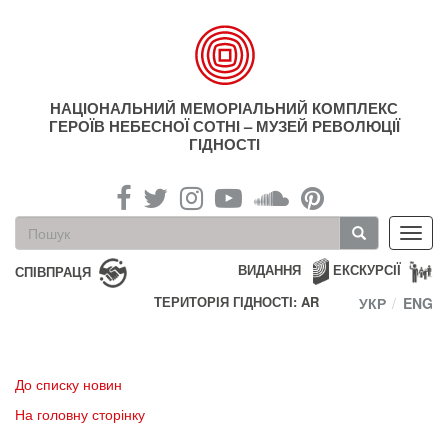
Перейти
до
основного
матеріалу
НАЦІОНАЛЬНИЙ МЕМОРІАЛЬНИЙ КОМПЛЕКС
ГЕРОЇВ НЕБЕСНОЇ СОТНІ – МУЗЕЙ РЕВОЛЮЦІЇ
ГІДНОСТІ
Пошукова
Toggl
форма
navig
Пошук
ВИДАННЯ
ЕКСКУРСІЇ
СПІВПРАЦЯ
ТЕРИТОРІЯ ГІДНОСТІ: AR
УКР
ENG
До списку новин
На головну сторінку