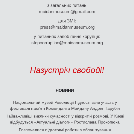
із загальних питань:
maidanmuseum@gmail.com
для ЗМІ:
press@maidanmuseum.org
у питаннях запобігання корупції:
stopcorruption@maidanmuseum.org
Назустріч свободі!
НОВИНИ
Національний музей Революції Гідності взяв участь у
фестивалі пам'яті Коменданта Майдану Андрія Парубія
Найважливіші виклики сучасності у відкритій розмові. У Києві
відбудуться «Актуальні діалоги» Ростислава Прокопюка
Розпочалися підготовчі роботи з облаштування