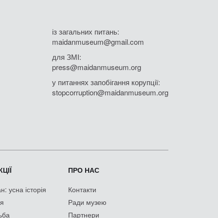
із загальних питань:
maidanmuseum@gmail.com
для ЗМІ:
press@maidanmuseum.org
у питаннях запобігання корупції:
stopcorruption@maidanmuseum.org
ЦІЇ
ПРО НАС
: усна історія
Контакти
ія
Ради музею
ьба
Партнери