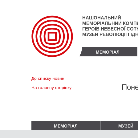
Перейти
до
основного
НАЦІОНАЛЬНИЙ
матеріалу
МЕМОРІАЛЬНИЙ КОМП
ГЕРОЇВ НЕБЕСНОЇ СОТН
МУЗЕЙ РЕВОЛЮЦІЇ ГІД
МЕМОРІАЛ
До списку новин
Поне
На головну сторінку
МЕМОРІАЛ
МУЗЕЙ