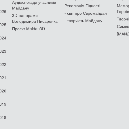
Аудіоспогади учасників
Революція Гідності
Мемор
Майдану
2026
Героїв
- світ про Євромайдан
3D-панорами
Творчі
- творчість Майдану
Володимира Писаренка
2025
Симво
Проєкт Maidan3D
[МАЙД
2024
2023
2022
2021
2020
2019
2018