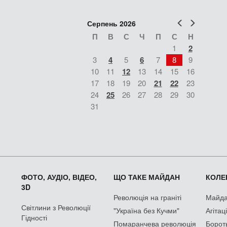
Попер
Наст
Серпень 2026
П
В
С
Ч
П
С
Н
1
2
3
4
5
6
7
8
9
10
11
12
13
14
15
16
17
18
19
20
21
22
23
24
25
26
27
28
29
30
31
ФОТО, АУДІО, ВІДЕО,
ЩО ТАКЕ МАЙДАН
КОЛЕК
3D
Революція на граніті
Майдан
Світлини з Революції
"Україна без Кучми"
Агітац
Гідності
Помаранчева революція
Борот