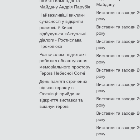
пам'яті Коменданта
Майдану
Майдану Андрія Парубія
Виставки та заходи 
Найважливіші виклики
року
сучасності у відкритій
Виставки та заходи 
розмові. У Києві
року
відбудуться «Актуальні
діалоги» Ростислава
Виставки та заходи 
Прокопюка
року
Розпочалися підготовчі
Виставки та заходи 
роботи з облаштування
року
меморіального простору
Виставки та заходи 
Героїв Небесної Сотні
року
День памʼяті страчених
Виставки та заходи 
під час теракту в
року
Оленівці: прийди на
Виставки та заходи 
відкриття виставки та
року
вшануй героїв
Виставки та заходи 
року
Виставки та заходи 
року