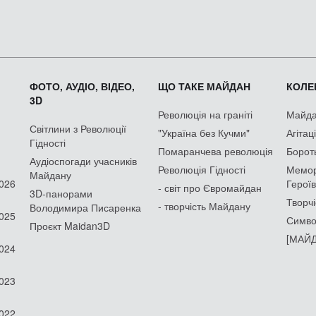
ФОТО, АУДІО, ВІДЕО,
ЩО ТАКЕ МАЙДАН
КОЛЕК
3D
Революція на граніті
Майдан
Світлини з Революції
"Україна без Кучми"
Агітац
Гідності
Помаранчева революція
Борот
Аудіоспогади учасників
Революція Гідності
Мемор
Майдану
2026
Героїв
- світ про Євромайдан
3D-панорами
Творчі
- творчість Майдану
Володимира Писаренка
2025
Симво
Проєкт Maidan3D
[МАЙД
2024
2023
2022