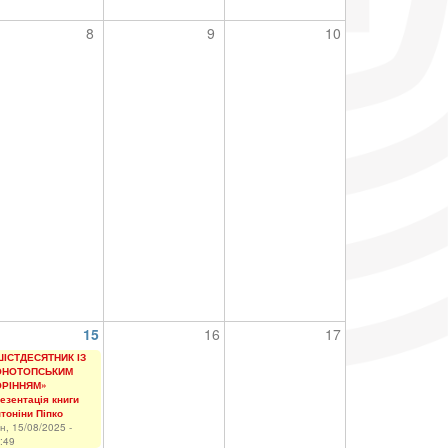
8
9
10
15
16
17
ІСТДЕСЯТНИК ІЗ
ОНОТОПСЬКИМ
ОРІННЯМ»
езентація книги
тоніни Піпко
н, 15/08/2025 -
:49