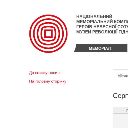
Перейти
до
основного
НАЦІОНАЛЬНИЙ
матеріалу
МЕМОРІАЛЬНИЙ КОМП
ГЕРОЇВ НЕБЕСНОЇ СОТН
МУЗЕЙ РЕВОЛЮЦІЇ ГІД
МЕМОРІАЛ
Пер
До списку новин
Місяц
вкл
На головну сторінку
Серп