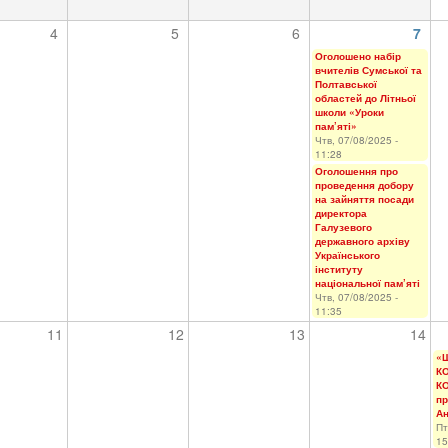
4
5
6
7
Оголошено набір
вчителів Сумської та
Полтавської
областей до Літньої
школи «Уроки
пам’яті»
Чтв, 07/08/2025 -
11:28
Оголошення про
проведення добору
на зайняття посади
директора
Галузевого
державного архіву
Українського
інституту
національної пам’яті
Чтв, 07/08/2025 -
11:35
11
12
13
14
«Ш
К
К
пр
Ан
Пт
15