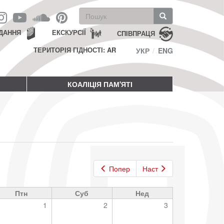
Пошукова
форма
Пошук
ДАННЯ
ЕКСКУРСІЇ
СПІВПРАЦЯ
ТЕРИТОРІЯ ГІДНОСТІ: AR
УКР
ENG
КОАЛІЦІЯ ПАМ'ЯТІ
Попер
Наст
Птн
Суб
Нед
1
2
3