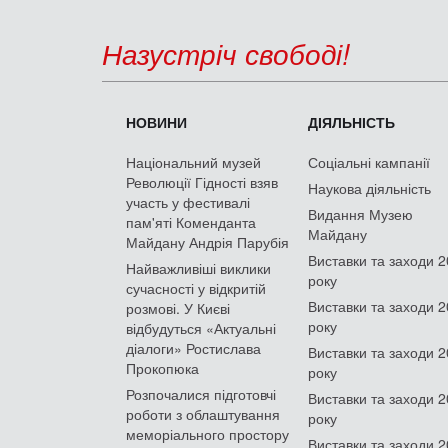
Назустріч свободі!
НОВИНИ
ДІЯЛЬНІСТЬ
Національний музей
Соціальні кампанії
Революції Гідності взяв
Наукова діяльність
участь у фестивалі
Видання Музею
пам'яті Коменданта
Майдану
Майдану Андрія Парубія
Виставки та заходи 
Найважливіші виклики
року
сучасності у відкритій
Виставки та заходи 
розмові. У Києві
року
відбудуться «Актуальні
діалоги» Ростислава
Виставки та заходи 
Прокопюка
року
Розпочалися підготовчі
Виставки та заходи 
роботи з облаштування
року
меморіального простору
Виставки та заходи 