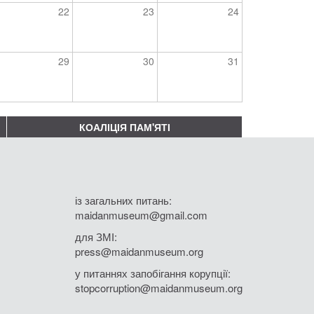
22
23
24
29
30
31
КОАЛІЦІЯ ПАМ'ЯТІ
із загальних питань:
maidanmuseum@gmail.com
для ЗМІ:
press@maidanmuseum.org
у питаннях запобігання корупції:
stopcorruption@maidanmuseum.org