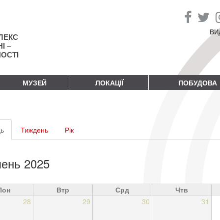
ВИ
ЛЕКС
І –
НОСТІ
МУЗЕЙ
ЛОКАЦІЇ
ПОБУДОВА
винні
ь
(активна
Тиждень
Рік
адки
вкладка)
ень 2025
Пон
Втр
Срд
Чтв
28
29
30
31