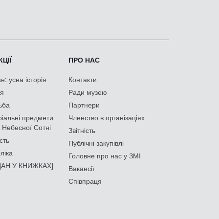
ЦІЇ
ПРО НАС
: усна історія
Контакти
ія
Ради музею
ьба
Партнери
іальні предмети
Членство в організаціях
 Небесної Сотні
Звітність
сть
Публічні закупівлі
ліка
Головне про нас у ЗМІ
АН У КНИЖКАХ]
Вакансії
Співпраця