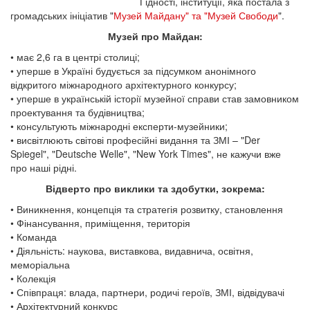
Гідності, інституції, яка постала з
громадських ініціатив "
Музей Майдану" та "Музей Свободи
".
Музей про Майдан:
• має 2,6 га в центрі столиці;
• уперше в Україні будується за підсумком анонімного
відкритого міжнародного архітектурного конкурсу;
• уперше в українській історії музейної справи став замовником
проектування та будівництва;
• консультують міжнародні експерти-музейники;
• висвітлюють світові професійні видання та ЗМІ – "Der
Spiegel", "Deutsche Welle", "New York Times", не кажучи вже
про наші рідні.
Відверто про виклики та здобутки, зокрема:
• Виникнення, концепція та стратегія розвитку, становлення
• Фінансування, приміщення, територія
• Команда
• Діяльність: наукова, виставкова, видавнича, освітня,
меморіальна
• Колекція
• Співпраця: влада, партнери, родичі героїв, ЗМІ, відвідувачі
• Архітектурний конкурс