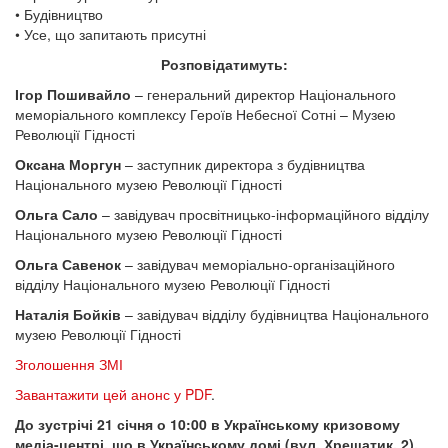
• Будівництво
• Усе, що запитають присутні
Розповідатимуть:
Ігор Пошивайло
– генеральний директор Національного
меморіального комплексу Героїв Небесної Сотні – Музею
Революції Гідності
Оксана Моргун
– заступник директора з будівництва
Національного музею Революції Гідності
Ольга Сало
– завідувач просвітницько-інформаційного відділу
Національного музею Революції Гідності
Ольга Савенок
– завідувач меморіально-організаційного
відділу Національного музею Революції Гідності
Наталія Бойків
– завідувач відділу будівництва Національного
музею Революції Гідності
Зголошення ЗМІ
Завантажити цей анонс у PDF
.
До зустрічі 21 січня о 10:00 в Українському кризовому
медіа-центрі, що в Українському домі (вул. Хрещатик, 2).