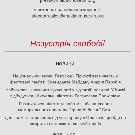
у питаннях запобігання корупції:
stopcorruption@maidanmuseum.org
Назустріч свободі!
НОВИНИ
Національний музей Революції Гідності взяв участь у
фестивалі пам'яті Коменданта Майдану Андрія Парубія
Найважливіші виклики сучасності у відкритій розмові. У Києві
відбудуться «Актуальні діалоги» Ростислава Прокопюка
Розпочалися підготовчі роботи з облаштування
меморіального простору Героїв Небесної Сотні
День памʼяті страчених під час теракту в Оленівці: прийди на
відкриття виставки та вшануй героїв
ДІЯЛЬНІСТЬ