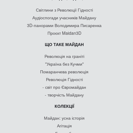
Світлини з Революції Гідності
Аудіоспогади учасників Майдану
3D-панорами Володимира Писаренка
Проєкт Maidan3D
ЩО ТАКЕ МАЙДАН
Революція на граніті
"Україна без Кучми"
Помаранчева революція
Революція Гідності
- світ про Євромайдан
- творчість Майдану
КОЛЕКЦІЇ
Майдан: усна історія
Агітація