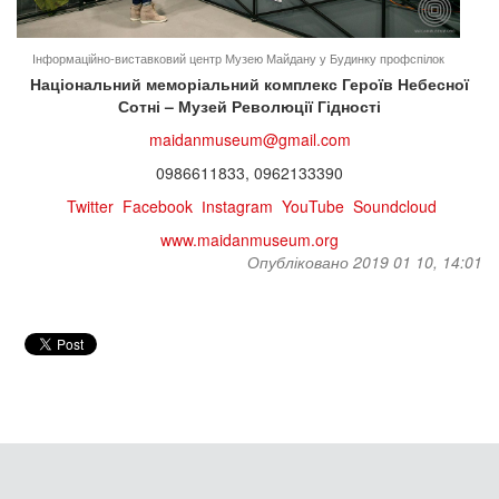
Інформаційно-виставковий центр Музею Майдану у Будинку профспілок
Національний меморіальний комплекс Героїв Небесної
Сотні – Музей Революції Гідності
maidanmuseum@gmail.com
0986611833,​ 0962133390
​
Twitter​
​
Facebook​
​
Іnstagram​
​
YouTube​
​
Soundcloud
www.maidanmuseum.org
Опубліковано 2019 01 10, 14:01