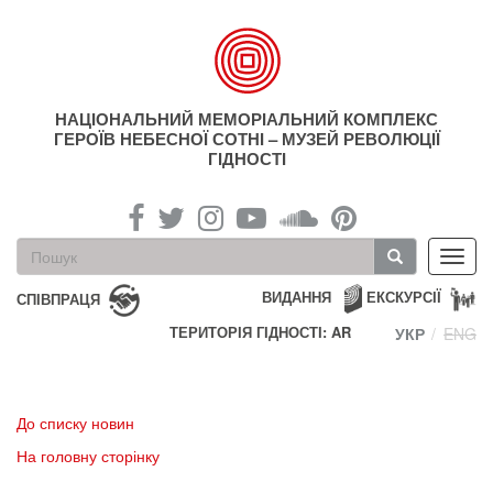
Перейти
до
основного
матеріалу
НАЦІОНАЛЬНИЙ МЕМОРІАЛЬНИЙ КОМПЛЕКС
ГЕРОЇВ НЕБЕСНОЇ СОТНІ – МУЗЕЙ РЕВОЛЮЦІЇ
ГІДНОСТІ
Пошукова
Toggl
форма
navig
Пошук
ВИДАННЯ
ЕКСКУРСІЇ
СПІВПРАЦЯ
ТЕРИТОРІЯ ГІДНОСТІ: AR
УКР
ENG
До списку новин
На головну сторінку