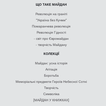
ЩО ТАКЕ МАЙДАН
Революція на граніті
"Україна без Кучми"
Помаранчева революція
Революція Гідності
- світ про Євромайдан
- творчість Майдану
КОЛЕКЦІЇ
Майдан: усна історія
Агітація
Боротьба
Меморіальні предмети Героїв Небесної Сотні
Творчість
Символіка
[МАЙДАН У КНИЖКАХ]