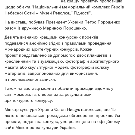
на кращу проектну пропозицію
щодо об’єкта "Національний меморіальний комплекс Героїв
Небесної Сотні – Музей Революції Гідності".
На виставці побував Президент України Петро Порошенко
разом із дружиною Мариною Порошенко.
Дев'ять визнаних кращими конкурсних проектів
подавалися анонімно згідно з правилами проведення
міжнародних архітектурних конкурсів. Кожен
проект представлено за допомогою двох планшетів із
кресленнями та візуалізацією, фотографій архітектурного
макета або скульптурної моделі, фотографій колажу
матеріалів, запропонованих для використання,
й пояснювальної записки.
Також на виставці можна побачити приклади відомих у
світі меморіалів, створених за результатами
архітектурного конкурсу.
Міністр культури України Євген Нищук наголосив, що 15
лютого починається громадське обговорення проектів. Усі
проекти, подані на конкурс, уже розміщено на офіційному
сайті Міністерства культури України.