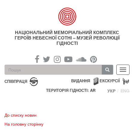
Перейти
до
основного
матеріалу
НАЦІОНАЛЬНИЙ МЕМОРІАЛЬНИЙ КОМПЛЕКС
ГЕРОЇВ НЕБЕСНОЇ СОТНІ – МУЗЕЙ РЕВОЛЮЦІЇ
ГІДНОСТІ
Пошукова
Toggl
форма
navig
Пошук
ВИДАННЯ
ЕКСКУРСІЇ
СПІВПРАЦЯ
ТЕРИТОРІЯ ГІДНОСТІ: AR
УКР
ENG
До списку новин
На головну сторінку