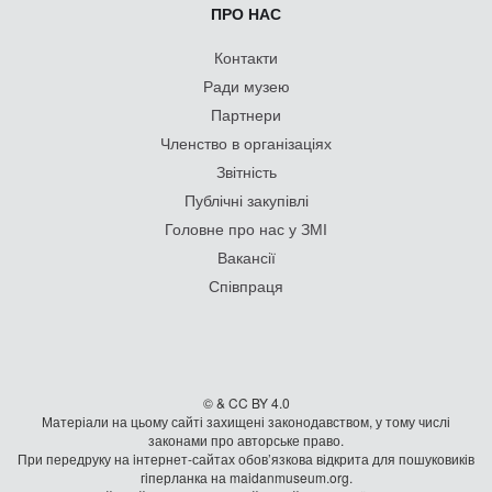
ПРО НАС
Контакти
Ради музею
Партнери
Членство в організаціях
Звітність
Публічні закупівлі
Головне про нас у ЗМІ
Вакансії
Співпраця
© & CC BY 4.0
Матеріали на цьому сайті захищені законодавством, у тому числі
законами про авторське право.
При передруку на iнтернет-сайтах обов’язкова відкрита для пошуковиків
гiперланка на maidanmuseum.org.