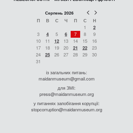
Попер
Наст
Серпень 2026
П
В
С
Ч
П
С
Н
1
2
3
4
5
6
7
8
9
10
11
12
13
14
15
16
17
18
19
20
21
22
23
24
25
26
27
28
29
30
31
із загальних питань:
maidanmuseum@gmail.com
для ЗМІ:
press@maidanmuseum.org
у питаннях запобігання корупції:
stopcorruption@maidanmuseum.org