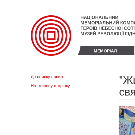
Перейти
до
основного
НАЦІОНАЛЬНИЙ
матеріалу
МЕМОРІАЛЬНИЙ КОМП
ГЕРОЇВ НЕБЕСНОЇ СОТН
МУЗЕЙ РЕВОЛЮЦІЇ ГІД
МЕМОРІАЛ
"Жи
До списку новин
На головну сторінку
свя