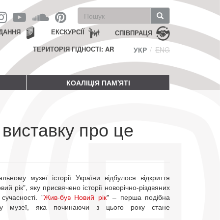
Пошукова
форма
Пошук
ДАННЯ
ЕКСКУРСІЇ
СПІВПРАЦЯ
ТЕРИТОРІЯ ГІДНОСТІ: AR
УКР
ENG
КОАЛІЦІЯ ПАМ'ЯТІ
 виставку про це
льному музеї історії України відбулося відкриття
ий рік", яку присвячено історії новорічно-різдвяних
сучасності. "
Жив-був Новий рік
" – перша подібна
 у музеї, яка починаючи з цього року стане