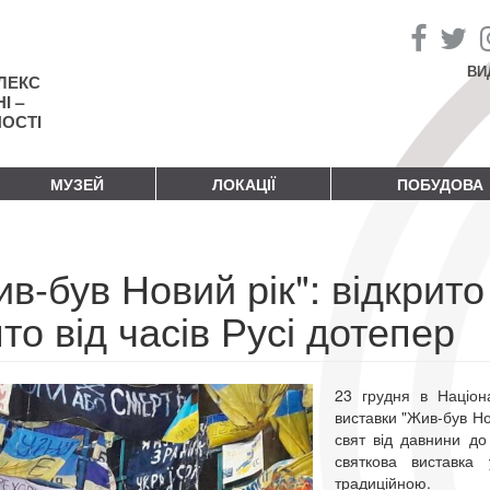
ВИ
ЛЕКС
І –
НОСТІ
МУЗЕЙ
ЛОКАЦІЇ
ПОБУДОВА
в-був Новий рік": відкрито
то від часів Русі дотепер
23 грудня в Націона
виставки "Жив-був Нов
свят від давнини до 
святкова виставка
традиційною.