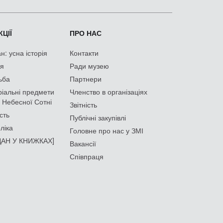
ЦІЇ
ПРО НАС
: усна історія
Контакти
ія
Ради музею
ьба
Партнери
іальні предмети
Членство в організаціях
 Небесної Сотні
Звітність
сть
Публічні закупівлі
ліка
Головне про нас у ЗМІ
АН У КНИЖКАХ]
Вакансії
Співпраця