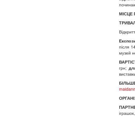
починаю
МІСЦЕ
ТРИВА
Відкритт
Експоз
після 1
музей н
ВАРТІС
грн;
дл
виставк
БІЛЬ
maidan
ОРГАНІ
ПАРТН
іграшок