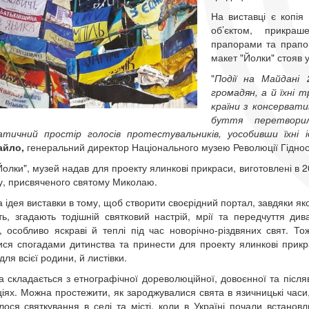
На виставці є копія
об’єктом, прикраш
прапорами та прапо
макет "Йолки" стояв у
"
Події на Майдані 
громадян, а й їхні т
країни з консерват
буття перетворил
атичний простір голосів протестувальників, уособивши їхні і
йло,
генеральний директор Національного музею Революції Гідност
Йолки", музей надав для проекту ялинкові прикраси, виготовлені в 2
у, присвяченого святому Миколаю.
 ідея виставки в тому, щоб створити своєрідний портал, завдяки як
ть, згадають тодішній святковий настрій, мрії та передчуття ди
, особливо яскраві й теплі під час новорічно-різдвяних свят. Т
ися спогадами дитинства та принести для проекту ялинкові прикра
для всієї родини, й листівки.
а складається з етнографічної дореволюційної, довоєнної та післяв
ціях. Можна простежити, як зароджувалися свята в язичницькі часи
ялося святкування в селі та місті, коли в Україні почали встанов