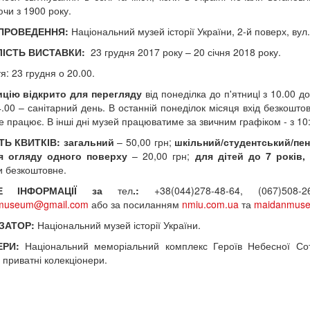
чи з 1900 року.
 ПРОВЕДЕННЯ:
Національний музей історії України, 2-й поверх, вул
ЛІСТЬ ВИСТАВКИ:
23 грудня 2017 року – 20 січня 2018 року.
я: 23 грудня о 20.00.
ицію відкрито для перегляду
від понеділка до п'ятницi з 10.00 д
4.00 – санітарний день. В останній понеділок місяця вхід безкоштов
е працює. В інші дні музей працюватиме за звичним графіком - з 10:
ТЬ КВИТКІВ: загальний
– 50,00 грн;
шкільний/студентський/пе
я огляду одного поверху
– 20,00 грн;
для дітей до 7 років,
и безкоштовне.
ШЕ ІНФОРМАЦІЇ за
тел
.:
+38(044)278-48-64, (067)508-26
museum@gmail.com
або за посиланням
nmiu.com.ua
та
maidanmuse
ЗАТОР:
Національний музей історії України.
ЕРИ:
Національний меморіальний комплекс Героїв Небесної Сот
, приватні колекціонери.