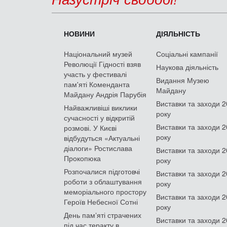
НОВИНИ
ДІЯЛЬНІСТЬ
Національний музей
Соціальні кампанії
Революції Гідності взяв
Наукова діяльність
участь у фестивалі
Видання Музею
пам'яті Коменданта
Майдану
Майдану Андрія Парубія
Виставки та заходи 
Найважливіші виклики
року
сучасності у відкритій
Виставки та заходи 
розмові. У Києві
року
відбудуться «Актуальні
діалоги» Ростислава
Виставки та заходи 
Прокопюка
року
Розпочалися підготовчі
Виставки та заходи 
роботи з облаштування
року
меморіального простору
Виставки та заходи 
Героїв Небесної Сотні
року
День памʼяті страчених
Виставки та заходи 
під час теракту в