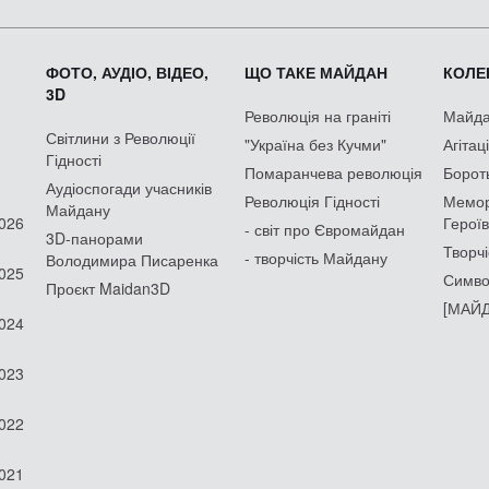
ФОТО, АУДІО, ВІДЕО,
ЩО ТАКЕ МАЙДАН
КОЛЕК
3D
Революція на граніті
Майдан
Світлини з Революції
"Україна без Кучми"
Агітац
Гідності
Помаранчева революція
Борот
Аудіоспогади учасників
Революція Гідності
Мемор
Майдану
2026
Героїв
- світ про Євромайдан
3D-панорами
Творчі
- творчість Майдану
Володимира Писаренка
2025
Симво
Проєкт Maidan3D
[МАЙД
2024
2023
2022
2021