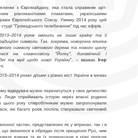
 ялинки з Євромайдану, яка стала справжнім арт-
еним різноманітними плакатами, українськими
рами Європейського Союзу. Узимку 2014 року цей
 студії "Громадського телебачення" під час ефірів.
2013–2014 років змінили не лише країну та її
радиційні символи. Так, зокрема, новорічна ялинка
ивного символу світового дерева та нового циклу
ася на славнозвісну "Йолку", динамічний і
деї та мрії щодо нової України
", – вважає
Ігор
і.
013–2014 роках дітьми з різних міст України в межах
ому відвідувачі музею перенесуться у своє дитинство
ва. Люди сприймають історію через власні родинні
ож цього року співробітникам музею запропонували
си, які багато років поспіль створювали святковий
оєнної частин, представлених як у вітринах, так і в
, що змінилося в обрядах після хрещення Русі, чим
лювати ялинки та як їх прикрашали в різні періоди