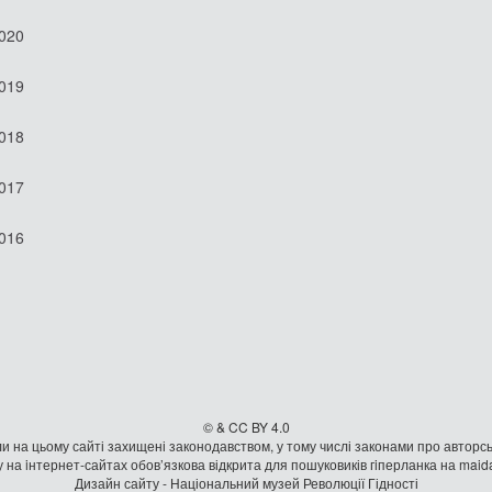
2020
2019
2018
2017
2016
© & CC BY 4.0
и на цьому сайті захищені законодавством, у тому числі законами про авторсь
 на iнтернет-сайтах обов’язкова відкрита для пошуковиків гiперланка на mai
Дизайн сайту - Національний музей Революції Гідності