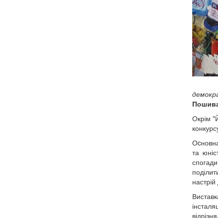
демокр
Пошива
Окрім "
конкурс
Оcновна
та юніс
спогади
поділит
настрій 
Виставк
інсталя
відрізн