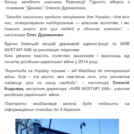
батьку загиблого учасника Революції Гідності, кіборга з
позивним “Динамо” Олексія Дурмасенка.
“Загиблі захисники зробили неоціненне для України і для всіх
нас, пожертвували найдорожчим — власним життям. І ми
повинні знати всіх цих людей в обличчя, кожного”,
–
наголошує
Олег Дурмасенко
.
Вдячні Київській міській державній адміністрації та КИЇВ
МІЛІТАРІ ХАБ за реалізацію ініціативи.
Київ увічнює пам’ять полеглих захисників і захисниць від
початку російсько-української війни у 2014 році.
“Боротьба за Україну триває – від Майдану до теперішньої
війни. Київ – те місто, яке пам'ятає тих, хто заплатив
найвищу ціну за нашу свободу”,
– наголошує
Олексій
Кодьман,
заступник директора «КИЇВ МІЛІТАРІ ХАБ», учасник
російсько-української війни.
Портрети майданівців можна буде побачити на
інформаційних стендах до 4 березня.