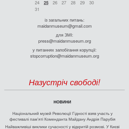
24
25
26
27
28
29
30
31
із загальних питань:
maidanmuseum@gmail.com
для ЗМІ:
press@maidanmuseum.org
у питаннях запобігання корупції:
stopcorruption@maidanmuseum.org
Назустріч свободі!
НОВИНИ
Національний музей Революції Гідності взяв участь у
фестивалі пам'яті Коменданта Майдану Андрія Парубія
Найважливіші виклики сучасності у відкритій розмові. У Києві