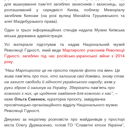
для вшанування пам’яті загиблих захисників і захисниць, що
розташований у середмісті Києва, поблизу Меморіалу
загиблим Киянам (на розі вулиці Михайла Грушевського та
алеї Магдебурзького права).
Один із трьох інформаційних стендів надала Музею Київська
міська державна адміністрація.
Усі матеріали підготував та надав Національний музей
Революції Гідності, який веде
Мартиролог учасників Революції
Гідності, загиблих під час російсько-української війни з 2014
року.
“Наш Мартиролог це не просто перелік фото та імен. Це
жива пам’ять про тих, хто залишив свої домівки, знову став
на захист свободи й гідності українського народу, взяв у
руки зброю й загинув за Україну. Зберігати пам'ять про
кожного з них, це щоденне завдання для кожного з нас”,
–
каже
Ольга Савенок,
кураторка проєкту, завідувачка
просвітницько-організаційного відділу Національного музею
Революції Гідності.
Дякуємо за ініціативу розповісти про майданівців у просторі
міста Олегу Дурмасенко, голові ГО “Славетні епохи України”,