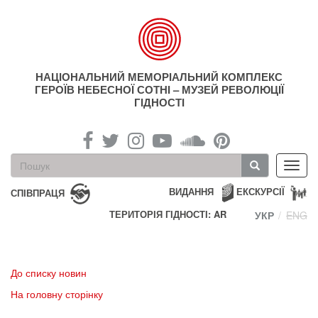
Перейти
до
основного
матеріалу
НАЦІОНАЛЬНИЙ МЕМОРІАЛЬНИЙ КОМПЛЕКС
ГЕРОЇВ НЕБЕСНОЇ СОТНІ – МУЗЕЙ РЕВОЛЮЦІЇ
ГІДНОСТІ
Пошукова
Toggl
форма
navig
Пошук
ВИДАННЯ
ЕКСКУРСІЇ
СПІВПРАЦЯ
ТЕРИТОРІЯ ГІДНОСТІ: AR
УКР
ENG
До списку новин
На головну сторінку