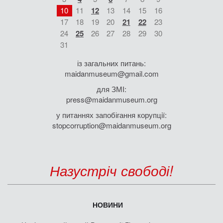
10
11
12
13
14
15
16
17
18
19
20
21
22
23
24
25
26
27
28
29
30
31
із загальних питань:
maidanmuseum@gmail.com
для ЗМІ:
press@maidanmuseum.org
у питаннях запобігання корупції:
stopcorruption@maidanmuseum.org
Назустріч свободі!
НОВИНИ