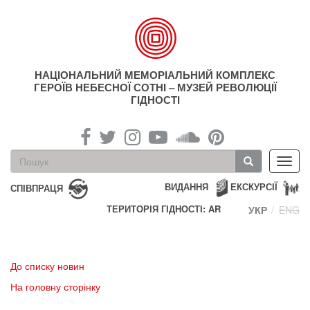
Перейти
до
основного
матеріалу
НАЦІОНАЛЬНИЙ МЕМОРІАЛЬНИЙ КОМПЛЕКС
ГЕРОЇВ НЕБЕСНОЇ СОТНІ – МУЗЕЙ РЕВОЛЮЦІЇ
ГІДНОСТІ
Пошукова
Toggl
форма
navig
Пошук
ВИДАННЯ
ЕКСКУРСІЇ
СПІВПРАЦЯ
ТЕРИТОРІЯ ГІДНОСТІ: AR
УКР
ENG
До списку новин
На головну сторінку