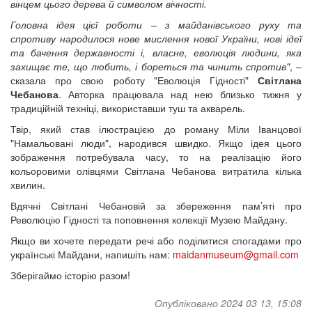
вінцем цього дерева й символом вічності.
Головна ідея цієї роботи – з майданівського руху та
спротиву народилося нове мислення нової України, нові ідеї
та бачення державності і, власне, еволюція людини, яка
захищає те, що любить, і бореться та чинить спротив"
, –
сказала про свою роботу "Еволюція Гідності"
Світлана
Чебанова
. Авторка працювала над нею близько тижня у
традиційній техніці, використавши туш та акварель.
Твір, який став ілюстрацією до роману Міли Іванцової
"Намальовані люди", народився швидко. Якщо ідея цього
зображення потребувала часу, то на реалізацію його
кольоровими олівцями Світлана Чебанова витратила кілька
хвилин.
Вдячні Світлані Чебановій за збереження пам’яті про
Революцію Гідності та поповнення колекції Музею Майдану.
Якщо ви хочете передати речі або поділитися спогадами про
українські Майдани, напишіть нам:
maidanmuseum@gmail.com
Зберігаймо історію разом!
Опубліковано 2024 03 13, 15:08