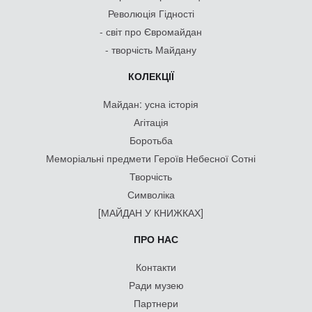
Революція Гідності
- світ про Євромайдан
- творчість Майдану
КОЛЕКЦІЇ
Майдан: усна історія
Агітація
Боротьба
Меморіальні предмети Героїв Небесної Сотні
Творчість
Символіка
[МАЙДАН У КНИЖКАХ]
ПРО НАС
Контакти
Ради музею
Партнери