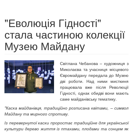
"Еволюція Гідності"
стала частиною колекції
Музею Майдану
Світлана Чебанова – художниця з
Миколаєва та учасниця місцевого
Євромайдану передала до Музею
дві роботи. Над ними мисткиня
працювала вже після Революції
Гідності, однак обидві вони мають
саме майданівську тематику.
"Каска майданівця, традиційно розписана квітами, – символ
Майдану та мирного спротиву.
Із перевернутої каски проростає традиційне для української
культури дерево життя із птахами, плодами та сонцем як