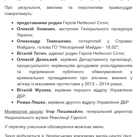
Про результати, виклики та перспективи правосуддя
говоритимуть:
представники родин
Героїв Небесної Сотні;
Олексій Хоменко
, заступник Генерального прокурора
України;
Олександр Тимошенко
, потерпілий у Справах
Майдану, голова ГО "Нескорений Майдан - 18.02";
Віталій Титич
, адвокат родин Героїв Небесної Сотні;
Олексій Донський
, керівник Департаменту організації,
процесуального керівництва досудовим розслідуванням
та підтримання публічного обвинувачення у
кримінальних провадженнях про злочини, вчинені у
зв'язку із масовими протестами у 2013 – 2014 роках;
Віталій Музика
, керівник першого відділу Управління
ДБР;
Роман Ляшко
, керівник другого відділу Управління ДБР
Модератор заходу
:
Ігор Пошивайло
, генеральний директор
Національного музею Революції Гідності.
У переліку учасників обговорення можливі зміни.
Захід відбудеться в Українському кризовому медіа-центрі (вул.