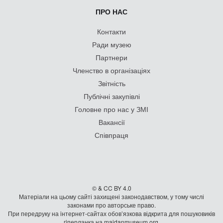
ПРО НАС
Контакти
Ради музею
Партнери
Членство в організаціях
Звітність
Публічні закупівлі
Головне про нас у ЗМІ
Вакансії
Співпраця
© & CC BY 4.0
Матеріали на цьому сайті захищені законодавством, у тому числі
законами про авторське право.
При передруку на iнтернет-сайтах обов’язкова відкрита для пошуковиків
гiперланка на maidanmuseum.org.