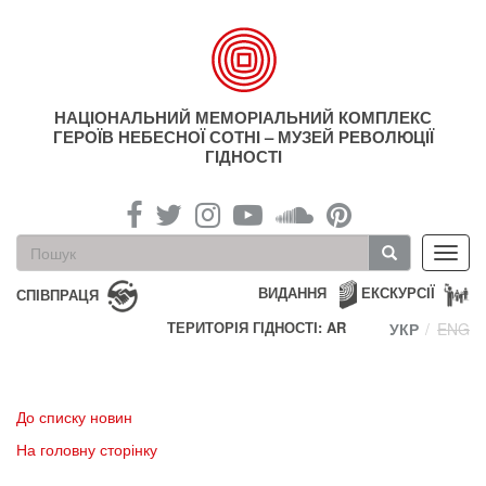
Перейти
до
основного
матеріалу
НАЦІОНАЛЬНИЙ МЕМОРІАЛЬНИЙ КОМПЛЕКС
ГЕРОЇВ НЕБЕСНОЇ СОТНІ – МУЗЕЙ РЕВОЛЮЦІЇ
ГІДНОСТІ
Пошукова
Toggl
форма
navig
Пошук
ВИДАННЯ
ЕКСКУРСІЇ
СПІВПРАЦЯ
ТЕРИТОРІЯ ГІДНОСТІ: AR
УКР
ENG
До списку новин
На головну сторінку