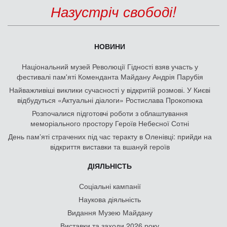
Назустріч свободі!
НОВИНИ
Національний музей Революції Гідності взяв участь у
фестивалі пам'яті Коменданта Майдану Андрія Парубія
Найважливіші виклики сучасності у відкритій розмові. У Києві
відбудуться «Актуальні діалоги» Ростислава Прокопюка
Розпочалися підготовчі роботи з облаштування
меморіального простору Героїв Небесної Сотні
День памʼяті страчених під час теракту в Оленівці: прийди на
відкриття виставки та вшануй героїв
ДІЯЛЬНІСТЬ
Соціальні кампанії
Наукова діяльність
Видання Музею Майдану
Виставки та заходи 2026 року