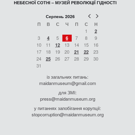
НЕБЕСНОЇ СОТНІ – МУЗЕЙ РЕВОЛЮЦІЇ ГІДНОСТІ
Попер
Наст
Серпень 2026
П
В
С
Ч
П
С
Н
1
2
3
4
5
6
7
8
9
10
11
12
13
14
15
16
17
18
19
20
21
22
23
24
25
26
27
28
29
30
31
із загальних питань:
maidanmuseum@gmail.com
для ЗМІ:
press@maidanmuseum.org
у питаннях запобігання корупції:
stopcorruption@maidanmuseum.org