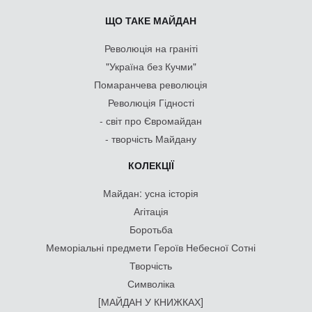
ЩО ТАКЕ МАЙДАН
Революція на граніті
"Україна без Кучми"
Помаранчева революція
Революція Гідності
- світ про Євромайдан
- творчість Майдану
КОЛЕКЦІЇ
Майдан: усна історія
Агітація
Боротьба
Меморіальні предмети Героїв Небесної Сотні
Творчість
Символіка
[МАЙДАН У КНИЖКАХ]