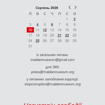
Попер
Наст
Серпень 2026
П
В
С
Ч
П
С
Н
1
2
3
4
5
6
7
8
9
10
11
12
13
14
15
16
17
18
19
20
21
22
23
24
25
26
27
28
29
30
31
із загальних питань:
maidanmuseum@gmail.com
для ЗМІ:
press@maidanmuseum.org
у питаннях запобігання корупції:
stopcorruption@maidanmuseum.org