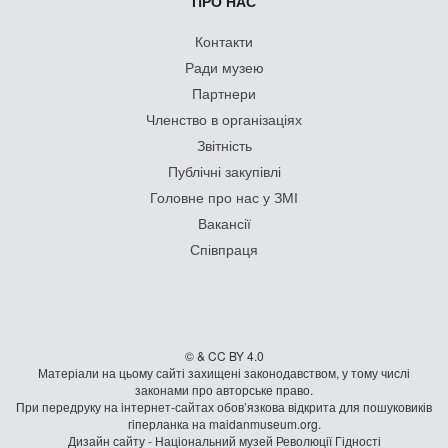
ПРО НАС
Контакти
Ради музею
Партнери
Членство в організаціях
Звітність
Публічні закупівлі
Головне про нас у ЗМІ
Вакансії
Співпраця
© & CC BY 4.0
Матеріали на цьому сайті захищені законодавством, у тому числі
законами про авторське право.
При передруку на iнтернет-сайтах обов’язкова відкрита для пошуковиків
гiперланка на maidanmuseum.org.
Дизайн сайту - Національний музей Революції Гідності