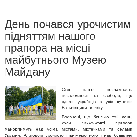
День почався урочистим
підняттям нашого
прапора на місці
майбутнього Музею
Майдану
Стяг нашої незламності,
незалежності та свободи, що
єднає українців з усіх куточків
Батьківщини та світу.
Впевнені, що близько той день,
коли синьо-жовті прапори
майорітимуть над усіма містами, містечками та селами
України. А згодом урочисто піднімемо його і над будівлею