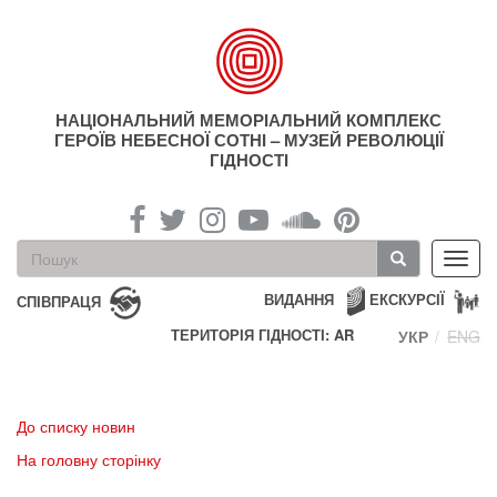
Перейти
до
основного
матеріалу
НАЦІОНАЛЬНИЙ МЕМОРІАЛЬНИЙ КОМПЛЕКС
ГЕРОЇВ НЕБЕСНОЇ СОТНІ – МУЗЕЙ РЕВОЛЮЦІЇ
ГІДНОСТІ
Пошукова
Toggl
форма
navig
Пошук
ВИДАННЯ
ЕКСКУРСІЇ
СПІВПРАЦЯ
ТЕРИТОРІЯ ГІДНОСТІ: AR
УКР
ENG
До списку новин
На головну сторінку