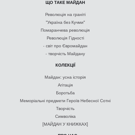
ЩО ТАКЕ МАЙДАН
Революція на граніті
"Україна без Кучми"
Помаранчева революція
Революція Гідності
- світ про Євромайдан
- творчість Майдану
КОЛЕКЦІЇ
Майдан: усна історія
Агітація
Боротьба
Меморіальні предмети Героїв Небесної Сотні
Творчість
Символіка
[МАЙДАН У КНИЖКАХ]