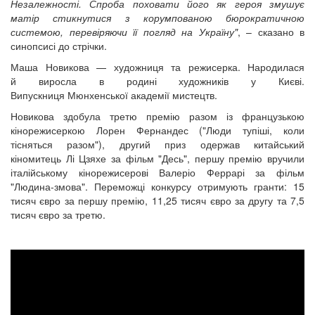
Незалежності. Спроба поховати його як героя змушує
матір стикнутися з корумпованою бюрократичною
системою, перевіряючи її погляд на Україну"
, – сказано в
синопсисі до стрічки.
Маша Новикова — художниця та режисерка. Народилася
й виросла в родині художників у Києві.
Випускниця Мюнхенської академії мистецтв.
Новикова здобула третю премію разом із французькою
кінорежисеркою Лорен Фернандес ("Люди тупіші, коли
тісняться разом"), другий приз одержав китайський
кіномитець Лі Цзяхе за фільм "Десь", першу премію вручили
італійському кінорежисерові Валеріо Феррарі за фільм
"Людина-змова". Переможці конкурсу отримують гранти: 15
тисяч євро за першу премію, 11,25 тисяч євро за другу та 7,5
тисяч євро за третю.