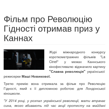
Фільм про Революцію
Гідності отримав приз у
Каннах
Журі міжнародного конкурсу
короткометражних фільмів "La
Cinef" у межах Каннського
кінофестивалю відзначило картину
"Славна революція"
української
режисерки
Маші Новикової.
Третю премію вона отримала за фільм про Революцію
Гідності, який є її дипломною роботою для Лондонської
кіношколи.
"У 2014 році, у розпал української революції, мати втрачає
сина, якого вбивають під час акції протесту на майдані