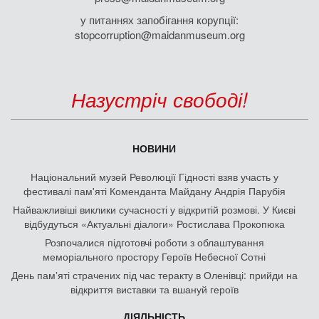
у питаннях запобігання корупції:
stopcorruption@maidanmuseum.org
Назустріч свободі!
НОВИНИ
Національний музей Революції Гідності взяв участь у
фестивалі пам'яті Коменданта Майдану Андрія Парубія
Найважливіші виклики сучасності у відкритій розмові. У Києві
відбудуться «Актуальні діалоги» Ростислава Прокопюка
Розпочалися підготовчі роботи з облаштування
меморіального простору Героїв Небесної Сотні
День памʼяті страчених під час теракту в Оленівці: прийди на
відкриття виставки та вшануй героїв
ДІЯЛЬНІСТЬ