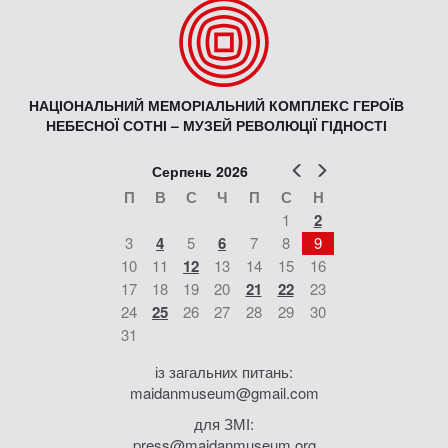
НАЦІОНАЛЬНИЙ МЕМОРІАЛЬНИЙ КОМПЛЕКС ГЕРОЇВ
НЕБЕСНОЇ СОТНІ – МУЗЕЙ РЕВОЛЮЦІЇ ГІДНОСТІ
Попер
Наст
Серпень 2026
П
В
С
Ч
П
С
Н
1
2
3
4
5
6
7
8
9
10
11
12
13
14
15
16
17
18
19
20
21
22
23
24
25
26
27
28
29
30
31
із загальних питань:
maidanmuseum@gmail.com
для ЗМІ:
press@maidanmuseum.org