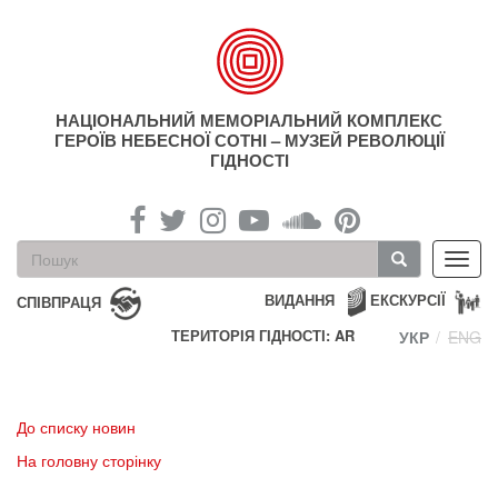
Перейти
до
основного
матеріалу
НАЦІОНАЛЬНИЙ МЕМОРІАЛЬНИЙ КОМПЛЕКС
ГЕРОЇВ НЕБЕСНОЇ СОТНІ – МУЗЕЙ РЕВОЛЮЦІЇ
ГІДНОСТІ
Пошукова
Toggl
форма
navig
Пошук
ВИДАННЯ
ЕКСКУРСІЇ
СПІВПРАЦЯ
ТЕРИТОРІЯ ГІДНОСТІ: AR
УКР
ENG
До списку новин
На головну сторінку