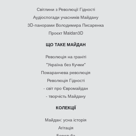
Світлини з Революції Гідності
Аудіоспогади учасників Майдану
3D-панорами Володимира Писаренка
Проєкт Maidan3D
ЩО ТАКЕ МАЙДАН
Революція на граніті
"Україна без Кучми"
Помаранчева революція
Революція Гідності
- світ про Євромайдан
- творчість Майдану
КОЛЕКЦІЇ
Майдан: усна історія
Агітація
Боротьба