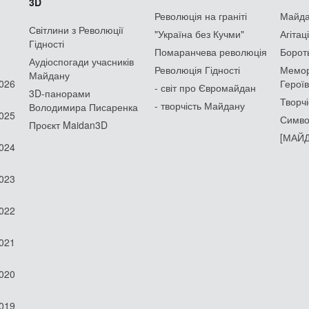
3D
Революція на граніті
Майдан
Світлини з Революції
"Україна без Кучми"
Агітац
Гідності
Помаранчева революція
Борот
Аудіоспогади учасників
Революція Гідності
Мемор
Майдану
2026
Героїв
- світ про Євромайдан
3D-панорами
Творчі
- творчість Майдану
Володимира Писаренка
2025
Симво
Проєкт Maidan3D
[МАЙД
2024
2023
2022
2021
2020
2019