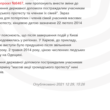
опроєкт №6467
, ним пропонують внести зміни до
лення державної допомоги постраждалим учасникам
ського протесту та членам їх сімей". Зараз
 для потерпілих і членів сімей учасників масових
ротесту, кінцевою датою зазначене 22 лютого 2014
 пояснюють, що після завершення подій у Києві
родовжилась у регіонах. У Харкові, до прикладу,
кі виступи було придушено після звільнення
14 року. 2 травня 2014 року, ціною численних людських
му на Одещині.
влення державної допомоги постраждалим учасникам
рміну "масові акції громадського протесту" нині
ів.
Опубліковано 2021 12 29, 15:26