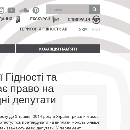
Пошукова
форма
Пошук
ДАННЯ
ЕКСКУРСІЇ
СПІВПРАЦЯ
ТЕРИТОРІЯ ГІДНОСТІ: AR
УКР
ENG
КОАЛІЦІЯ ПАМ'ЯТІ
 Гідності та
ає право на
ні депутати
року до 3 травня 2014 року в Україні тривали масові
ротесту, тож претендувати на виплати можуть більше
ак вважають деякі депутати. У парламенті