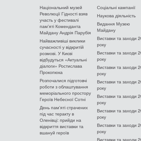
Національний музей
Соціальні кампанії
Революції Гідності взяв
Наукова діяльність
участь у фестивалі
Видання Музею
пам'яті Коменданта
Майдану
Майдану Андрія Парубія
Виставки та заходи 
Найважливіші виклики
року
сучасності у відкритій
Виставки та заходи 
розмові. У Києві
року
відбудуться «Актуальні
діалоги» Ростислава
Виставки та заходи 
Прокопюка
року
Розпочалися підготовчі
Виставки та заходи 
роботи з облаштування
року
меморіального простору
Виставки та заходи 
Героїв Небесної Сотні
року
День памʼяті страчених
Виставки та заходи 
під час теракту в
року
Оленівці: прийди на
Виставки та заходи 
відкриття виставки та
року
вшануй героїв
Виставки та заходи 