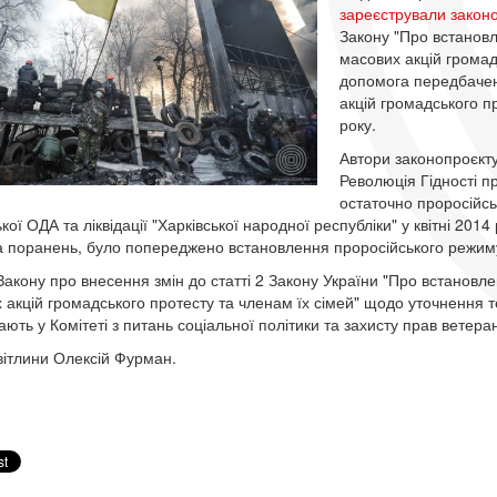
зареєстрували закон
Закону "Про встанов
масових акцій громад
допомога передбачена
акцій громадського п
року.
Автори законопроєкту
Революція Гідності п
остаточно проросійсь
кої ОДА та ліквідації "Харківської народної республіки" у квітні 20
а поранень, було попереджено встановлення проросійського режи
Закону про внесення змін до статті 2 Закону України "Про встано
 акцій громадського протесту та членам їх сімей" щодо уточнення те
ють у Комітеті з питань соціальної політики та захисту прав ветеран
вітлини Олексій Фурман.