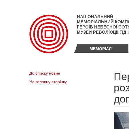
Перейти
до
основного
НАЦІОНАЛЬНИЙ
матеріалу
МЕМОРІАЛЬНИЙ КОМП
ГЕРОЇВ НЕБЕСНОЇ СОТН
МУЗЕЙ РЕВОЛЮЦІЇ ГІД
МЕМОРІАЛ
Пер
До списку новин
На головну сторінку
роз
до