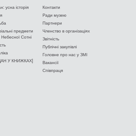
: усна історія
Контакти
ія
Ради музею
ьба
Партнери
іальні предмети
Членство в організаціях
 Небесної Сотні
Звітність
сть
Публічні закупівлі
ліка
Головне про нас у ЗМІ
АН У КНИЖКАХ]
Вакансії
Співпраця