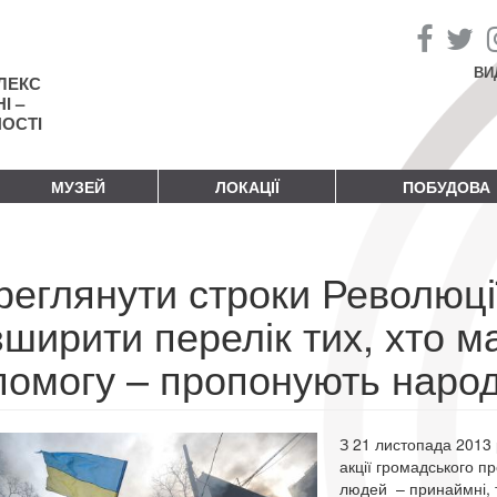
ВИ
ЛЕКС
І –
НОСТІ
МУЗЕЙ
ЛОКАЦІЇ
ПОБУДОВА
еглянути строки Революції
ширити перелік тих, хто м
помогу – пропонують народ
З 21 листопада 2013 
акції громадського п
людей – принаймні, т