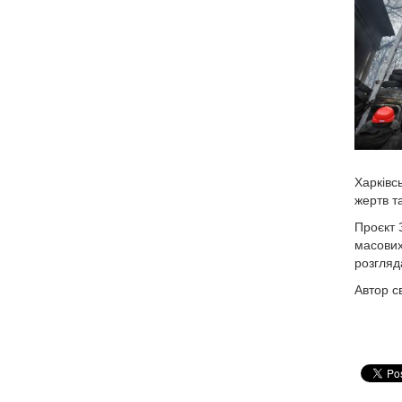
Харківсь
жертв т
Проєкт 
масових
розгляда
Автор с